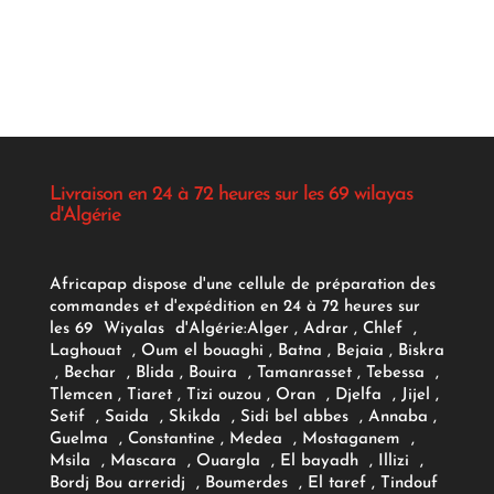
Livraison en 24 à 72 heures sur les 69 wilayas
d'Algérie
Africapap dispose d'une cellule de préparation des
commandes et d'expédition en 24 à 72 heures sur
les 69 Wiyalas d'Algérie:
Alger
, Adrar
, Chlef ,
Laghouat , Oum el bouaghi , Batna , Bejaia , Biskra
, Bechar , Blida , Bouira , Tamanrasset , Tebessa ,
Tlemcen , Tiaret , Tizi ouzou , Oran , Djelfa , Jijel ,
Setif , Saida , Skikda , Sidi bel abbes , Annaba ,
Guelma , Constantine , Medea , Mostaganem ,
Msila , Mascara , Ouargla , El bayadh , Illizi ,
Bordj Bou arreridj , Boumerdes , El taref , Tindouf