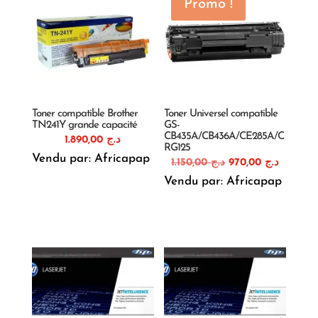
Promo !
Toner compatible Brother
Toner Universel compatible
TN241Y grande capacité
GS-
CB435A/CB436A/CE285A/C
1.890,00
د.ج
RG125
Vendu par: Africapap
Le
Le
1.150,00
د.ج
970,00
د.ج
prix
prix
Vendu par: Africapap
initial
actuel
était :
est :
د.ج 1.150,00.