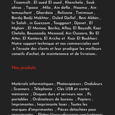
, Tissemsilt , El oued El oued , Khenchela , Souk
ahras , Tipaza , Mila , Ain defla , Naama , Ain
temouchent , Ghardaia , Relizane , Timimoun ,
Bordsj Badji Mokhtar , Ouled Djellal , Beni Abbès ,
In Salah , in Guezzam , Touggourt , Djanet , El
Mghair , El Meniaa, Barika, Aflou, El Bayadh, Ksar
Chelala, Boussaada, Messaad, Ain Oussara, Bir El
Atter, El Kantara, El Aricha et Ksar El Boukhari.
Notre support technique et nos commerciales sont
à l'écoute des clients et leur prodigue les meilleurs
conseils d'achat, de maintenance et de livraison...
Nos produits
Matériels informatiques
;
Photocopieurs
;
Onduleurs
;
Scanners
;
Téléphonie
;
Clés USB et cartes
mémoires
;
Disques durs et serveurs nas
;
Pc
portables
;
Ordinateurs
de bureau
;
Papiers
;
Imprimantes
;
Imprimante laser
;
Toutes les
marques d'imprimantes
;
Pièces détachées pour
imprimantes
;
F
https://www.africapap.com/categori