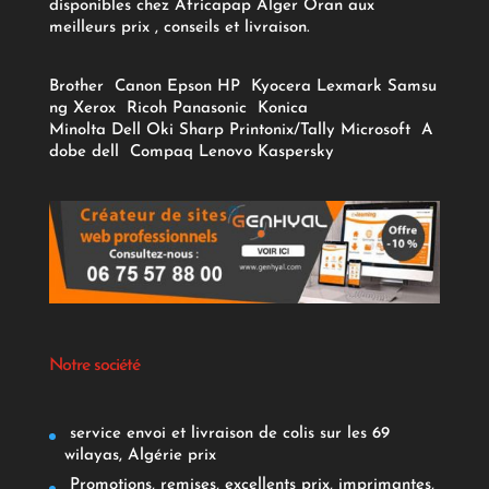
disponibles chez Africapap Alger Oran aux
meilleurs prix , conseils et livraison.
Brother
Canon
Epson
HP
Kyocera
Lexmark
Samsu
ng
Xerox
Ricoh
Panasonic
Konica
Minolta
Dell
Oki
Sharp
Printonix/Tally
Microsoft
A
dobe
dell
Compaq
Lenovo
Kaspersky
Notre société
service envoi et livraison de colis sur les 69
wilayas, Algérie prix
Promotions, remises, excellents prix, imprimantes,