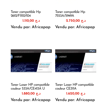
Toner compatible Hp
Toner compatible Hp
2612/FX10/104
7553A/5949A
1.110,00
د.ج
2.750,00
د.ج
Vendu par: Africapap
Vendu par: Africapap
Toner Laser HP compatible
Toner Laser HP compatible
couleur 533A/CE413A U
couleur CE311A
1.880,00
د.ج
1.620,00
د.ج
Vendu par: Africapap
Vendu par: Africapap