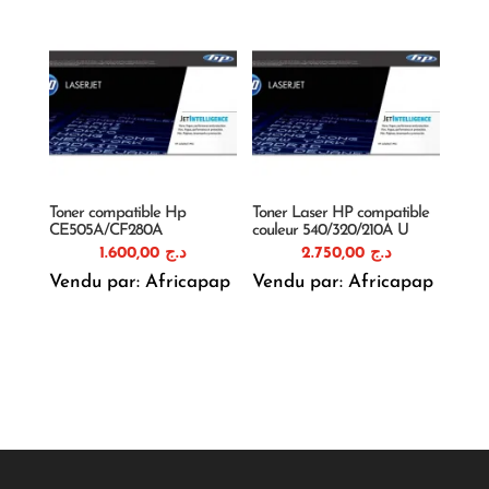
était :
est :
د.ج 970,00.
د.ج 1.150,00.
Toner compatible Hp
Toner Laser HP compatible
CE505A/CF280A
couleur 540/320/210A U
1.600,00
د.ج
2.750,00
د.ج
Vendu par: Africapap
Vendu par: Africapap