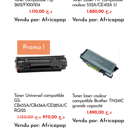
Toner compatible Hp
Toner Laser HP compatible
2612/FX10/104
couleur 532A/CE412A U
1.110,00
د.ج
1.880,00
د.ج
Vendu par: Africapap
Vendu par: Africapap
Promo !
Toner Universel compatible
Toner laser couleur
GS-
compatible Brother TN241C
CB435A/CB436A/CE285A/C
grande capacité
RG125
1.890,00
د.ج
Le
Le
1.150,00
د.ج
970,00
د.ج
Vendu par: Africapap
prix
prix
Vendu par: Africapap
initial
actuel