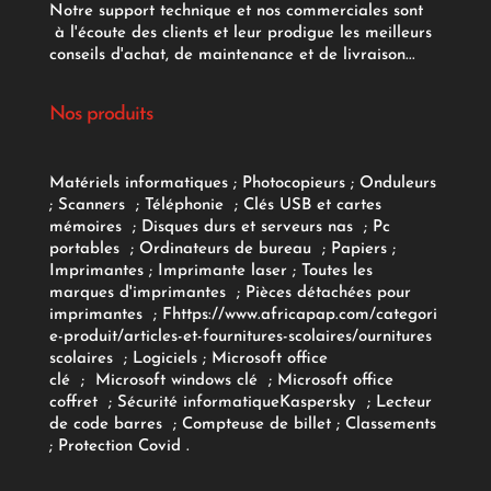
Notre support technique et nos commerciales sont
à l'écoute des clients et leur prodigue les meilleurs
conseils d'achat, de maintenance et de livraison...
Nos produits
Matériels informatiques
;
Photocopieurs
;
Onduleurs
;
Scanners
;
Téléphonie
;
Clés USB et cartes
mémoires
;
Disques durs et serveurs nas
;
Pc
portables
;
Ordinateurs
de bureau
;
Papiers
;
Imprimantes
;
Imprimante laser
;
Toutes les
marques d'imprimantes
;
Pièces détachées pour
imprimantes
;
F
https://www.africapap.com/categori
e-produit/articles-et-fournitures-scolaires/
ournitures
scolaires
;
Logiciels
; Microsoft office
clé
;
Microsoft windows clé
;
Microsoft office
coffret
;
Sécurité informatique
Kaspersky
;
Lecteur
de code barres
;
Compteuse de billet
;
Classements
;
Protection Covid
.