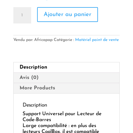
quantité
Ajouter au panier
de
Support
Universel
pour
Lecteur
Vendu par: Africapap
Catégorie :
Matériel point de vente
de
Code-
Barres
Description
Avis (0)
More Products
Description
Support Universel pour Lecteur de
Code-Barres
Large compatibilité : en plus des
lecteurs CoolBox, il est compatible