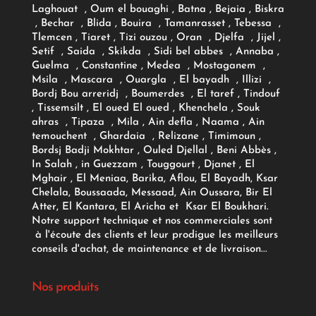
Laghouat , Oum el bouaghi , Batna , Bejaia , Biskra
, Bechar , Blida , Bouira , Tamanrasset , Tebessa ,
Tlemcen , Tiaret , Tizi ouzou , Oran , Djelfa , Jijel ,
Setif , Saida , Skikda , Sidi bel abbes , Annaba ,
Guelma , Constantine , Medea , Mostaganem ,
Msila , Mascara , Ouargla , El bayadh , Illizi ,
Bordj Bou arreridj , Boumerdes , El taref , Tindouf
, Tissemsilt , El oued El oued , Khenchela , Souk
ahras , Tipaza , Mila , Ain defla , Naama , Ain
temouchent , Ghardaia , Relizane , Timimoun ,
Bordsj Badji Mokhtar , Ouled Djellal , Beni Abbès ,
In Salah , in Guezzam , Touggourt , Djanet , El
Mghair , El Meniaa, Barika, Aflou, El Bayadh, Ksar
Chelala, Boussaada, Messaad, Ain Oussara, Bir El
Atter, El Kantara, El Aricha et Ksar El Boukhari.
Notre support technique et nos commerciales sont
à l'écoute des clients et leur prodigue les meilleurs
conseils d'achat, de maintenance et de livraison...
Nos produits