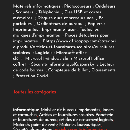
Matériels informatiques
;
Photocopieurs
;
Onduleurs
;
Scanners
;
Téléphonie
;
Clés USB et cartes
mémoires
;
Disques durs et serveurs nas
;
Pc
portables
;
Ordinateurs
de bureau
;
Papiers
;
Imprimantes
;
Imprimante laser
;
Toutes les
marques d'imprimantes
;
Pièces détachées pour
imprimantes
;
F
https://www.africapap.com/categori
e-produit/articles-et-fournitures-scolaires/
ournitures
scolaires
;
Logiciels
; Microsoft office
clé
;
Microsoft windows clé
;
Microsoft office
coffret
;
Sécurité informatique
Kaspersky
;
Lecteur
de code barres
;
Compteuse de billet
;
Classements
;
Protection Covid
.
Toutes les catégories
informatique
,
Mobilier de bureau
,
imprimantes
,
Toners
et cartouches
,
Articles et fournitures scolaires
,
Papeterie
et fournitures de bureau
,
articles de classement
,
logiciels
,
Matériels point de vente
,
Materiels bureautiques
,
Sécurité informatique
,logiciels, sécurité informatique...