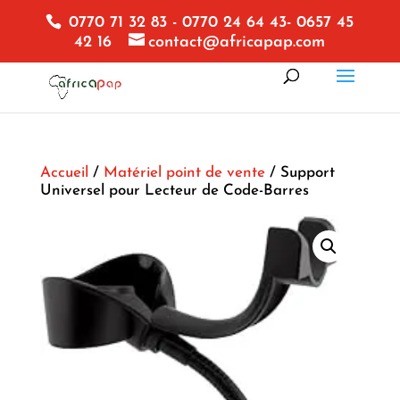
0770 71 32 83 - 0770 24 64 43- 0657 45
42 16
contact@africapap.com
Accueil
/
Matériel point de vente
/ Support
Universel pour Lecteur de Code-Barres