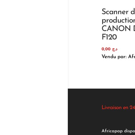
Scanner 
productio
CANON 
F120
0,00
د.ج
Vendu par: Af
Livraison en 24
Africapap dispo