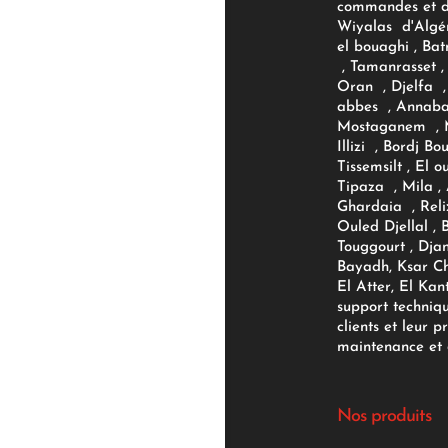
commandes et d'
Wiyalas d'Algér
el bouaghi , Bat
, Tamanrasset , 
Oran , Djelfa , 
abbes , Annaba
Mostaganem , M
Illizi , Bordj B
Tissemsilt , El 
Tipaza , Mila ,
Ghardaia , Reli
Ouled Djellal , 
Touggourt , Djan
Bayadh, Ksar Ch
El Atter, El Kan
support techniq
clients et leur p
maintenance et d
Nos produits