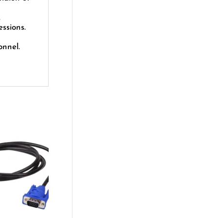
.
essions.
onnel.