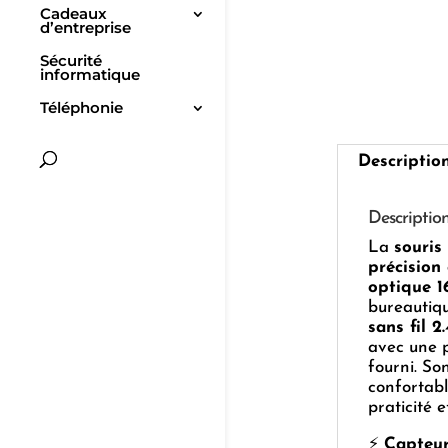
Cadeaux
d’entreprise
Sécurité
informatique
Téléphonie
Descriptio
Descriptio
La
souris
précision 
optique 
bureautiqu
sans fil 2
avec une p
fourni. So
confortabl
praticité e
⚡
Capteur