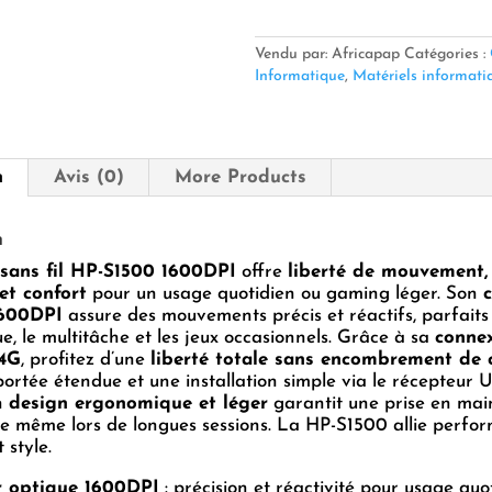
SANS
FIL
1600DPI
Vendu par: Africapap
Catégories :
HP-
Informatique
,
Matériels informati
S1500
🖱️
✨
n
Avis (0)
More Products
n
 sans fil HP-S1500 1600DPI
offre
liberté de mouvement,
et confort
pour un usage quotidien ou gaming léger. Son
1600DPI
assure des mouvements précis et réactifs, parfaits
e, le multitâche et les jeux occasionnels. Grâce à sa
conne
.4G
, profitez d’une
liberté totale sans encombrement de 
ortée étendue et une installation simple via le récepteur 
n
design ergonomique et léger
garantit une prise en mai
e même lors de longues sessions. La HP-S1500 allie perfo
t style.
 optique 1600DPI
: précision et réactivité pour usage quo