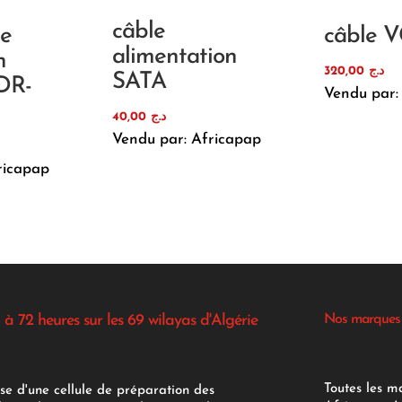
câble
de
câble 
alimentation
n
320,00
د.ج
SATA
DR-
Vendu par:
40,00
د.ج
Vendu par: Africapap
ricapap
 à 72 heures sur les 69 wilayas d'Algérie
Nos marques
Toutes les m
se d'une cellule de préparation des