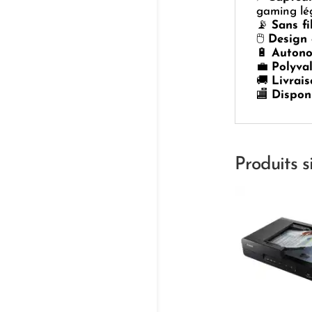
gaming lég
📡
Sans fi
🖱️
Design 
🔋
Autono
💼
Polyva
🚚
Livrai
🏬
Dispon
Produits s