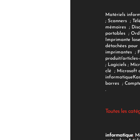
Matériels infor
;
Scanners
;
Tél
mémoires
;
Dis
portables
;
Ord
Imprimante lase
détachées pour
imprimantes
;
produit/articles-
;
Logiciels
; Micr
clé
;
Microsoft 
informatique
Ka
barres
;
Compte
.
Toutes les caté
informatique
,
Mo