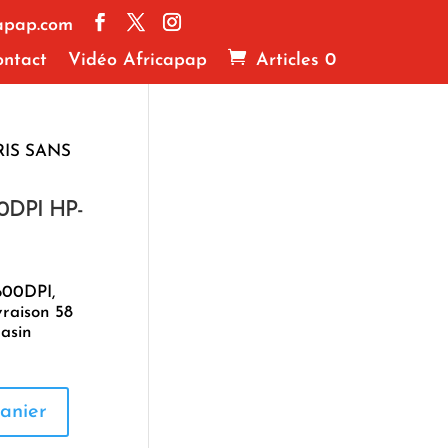
apap.com
ntact
Vidéo Africapap
Articles 0
IS SANS
0DPI HP-
1600DPI,
vraison 58
asin
anier