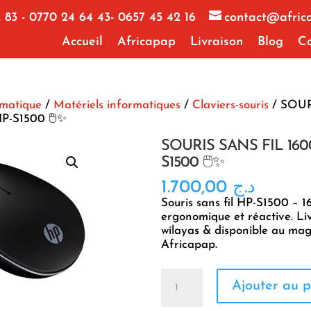
 83 - 0770 24 64 43- 0657 45 42 16
contact@afric
Accueil
Africapap
Livraison
Blog
Co
rmatique
/
Matériels informatiques
/
Claviers-souris
/ SOUR
P-S1500 🖱️✨
SOURIS SANS FIL 160
S1500 🖱️✨
1.700,00
د.ج
Souris sans fil HP-S1500 – 
ergonomique et réactive. Li
wilayas & disponible au mag
Africapap.
quantité
Ajouter au p
de
SOURIS