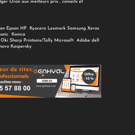
ger Oran aux meilleurs prix , conseils et
on
Epson
HP
Kyocera
Lexmark
Samsung
Xerox
onic
Konica
Oki
Sharp
Printonix/Tally
Microsoft
Adobe
dell
novo
Kaspersky