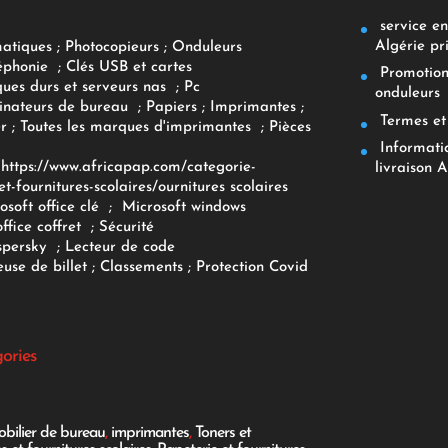
service env
Algérie pr
matiques
;
Photocopieurs
;
Onduleurs
éphonie
;
Clés USB et cartes
Promotions
ques durs et serveurs nas
;
Pc
onduleurs
inateurs
de bureau
;
Papiers
; Imprimantes
;
Termes et 
r
;
Toutes les marques d'imprimantes
;
Pièces
Informatiq
F
https://www.africapap.com/categorie-
livraison A
et-fournitures-scolaires/
ournitures scolaires
osoft office clé
;
Microsoft windows
office coffret
;
Sécurité
spersky
;
Lecteur de code
use de billet
;
Classements
;
Protection Covid
gories
bilier de bureau
,
imprimantes
,
Toners et