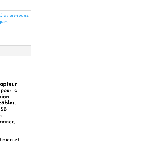
Claviers-souris
,
ques
capteur
 pour la
xion
câbles
,
USB
n
rmance,
tidien et