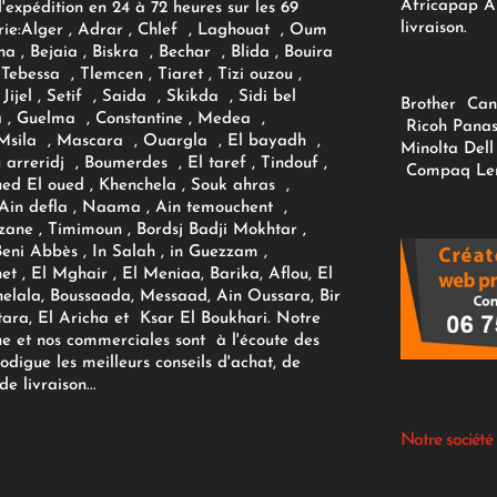
Africapap Al
expédition en 24 à 72 heures sur les 69
livraison.
ie:
Alger
, Adrar
, Chlef , Laghouat , Oum
na , Bejaia , Biskra , Bechar , Blida , Bouira
Tebessa , Tlemcen , Tiaret , Tizi ouzou ,
Jijel , Setif , Saida , Skikda , Sidi bel
Brother
Can
 , Guelma , Constantine , Medea ,
Ricoh
Panas
sila , Mascara , Ouargla , El bayadh ,
Minolta
Dell
ou arreridj , Boumerdes , El taref , Tindouf ,
Compaq
Le
oued El oued , Khenchela , Souk ahras ,
 Ain defla , Naama , Ain temouchent ,
zane , Timimoun , Bordsj Badji Mokhtar ,
Beni Abbès , In Salah , in Guezzam ,
et , El Mghair , El Meniaa, Barika, Aflou, El
elala, Boussaada, Messaad, Ain Oussara, Bir
tara, El Aricha et Ksar El Boukhari. Notre
ue et nos commerciales sont à l'écoute des
rodigue les meilleurs conseils d'achat, de
e livraison...
Notre société