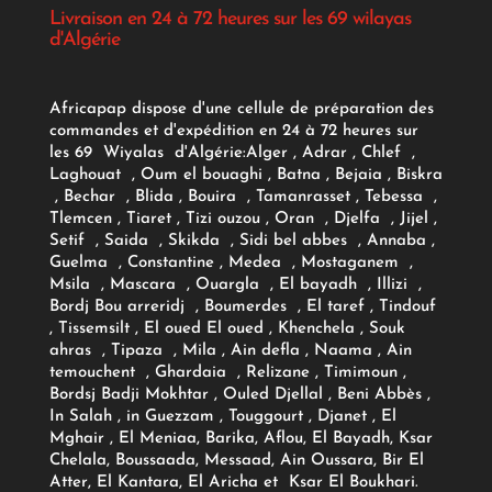
Livraison en 24 à 72 heures sur les 69 wilayas
d'Algérie
Africapap dispose d'une cellule de préparation des
commandes et d'expédition en 24 à 72 heures sur
les 69 Wiyalas d'Algérie:
Alger
, Adrar
, Chlef ,
Laghouat , Oum el bouaghi , Batna , Bejaia , Biskra
, Bechar , Blida , Bouira , Tamanrasset , Tebessa ,
Tlemcen , Tiaret , Tizi ouzou , Oran , Djelfa , Jijel ,
Setif , Saida , Skikda , Sidi bel abbes , Annaba ,
Guelma , Constantine , Medea , Mostaganem ,
Msila , Mascara , Ouargla , El bayadh , Illizi ,
Bordj Bou arreridj , Boumerdes , El taref , Tindouf
, Tissemsilt , El oued El oued , Khenchela , Souk
ahras , Tipaza , Mila , Ain defla , Naama , Ain
temouchent , Ghardaia , Relizane , Timimoun ,
Bordsj Badji Mokhtar , Ouled Djellal , Beni Abbès ,
In Salah , in Guezzam , Touggourt , Djanet , El
Mghair , El Meniaa, Barika, Aflou, El Bayadh, Ksar
Chelala, Boussaada, Messaad, Ain Oussara, Bir El
Atter, El Kantara, El Aricha et Ksar El Boukhari.