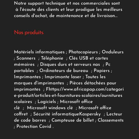
Notre support technique et nos commerciales sont
à l'écoute des clients et leur prodigue les meilleurs
conseils d'achat, de maintenance et de livraison...
Nos produits
Matériels informatiques
;
Photocopieurs
;
Onduleurs
;
Scanners
;
Téléphonie
;
Clés USB et cartes
mémoires
;
Disques durs et serveurs nas
;
Pc
portables
;
Ordinateurs
de bureau
;
Papiers
;
Imprimantes
;
Imprimante laser
;
Toutes les
marques d'imprimantes
;
Pièces détachées pour
imprimantes
;
F
https://www.africapap.com/categori
e-produit/articles-et-fournitures-scolaires/
ournitures
scolaires
;
Logiciels
; Microsoft office
clé
;
Microsoft windows clé
;
Microsoft office
coffret
;
Sécurité informatique
Kaspersky
;
Lecteur
de code barres
;
Compteuse de billet
;
Classements
;
Protection Covid
.