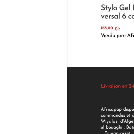
Stylo Gel 
versal 6 c
165,00
د.ج
Vendu par: Af
Livraison en 24
Africapap dispo
commandes et d'
Wiyalas d'Algér
el bouaghi , Bat
, Tamanrasset , 