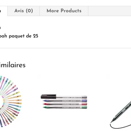
n
Avis (0)
More Products
n
ibah paquet de 25
imilaires