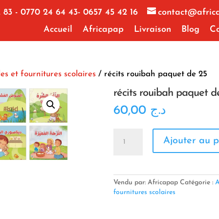
 83 - 0770 24 64 43- 0657 45 42 16
contact@afric
Accueil
Africapap
Livraison
Blog
Co
les et fournitures scolaires
/ récits rouibah paquet de 25
récits rouibah paquet d
60,00
د.ج
quantité
Ajouter au p
de
récits
rouibah
paquet
de
Vendu par: Africapap
Catégorie :
A
25
fournitures scolaires