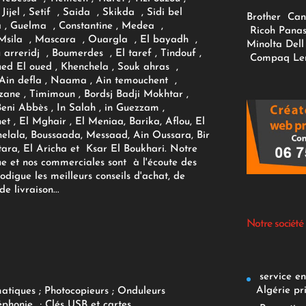
Jijel , Setif , Saida , Skikda , Sidi bel
Brother
Can
 , Guelma , Constantine , Medea ,
Ricoh
Panas
sila , Mascara , Ouargla , El bayadh ,
Minolta
Dell
ou arreridj , Boumerdes , El taref , Tindouf ,
Compaq
Le
oued El oued , Khenchela , Souk ahras ,
 Ain defla , Naama , Ain temouchent ,
zane , Timimoun , Bordsj Badji Mokhtar ,
Beni Abbès , In Salah , in Guezzam ,
et , El Mghair , El Meniaa, Barika, Aflou, El
elala, Boussaada, Messaad, Ain Oussara, Bir
tara, El Aricha et Ksar El Boukhari. Notre
ue et nos commerciales sont à l'écoute des
rodigue les meilleurs conseils d'achat, de
e livraison...
Notre société
service env
Algérie pr
matiques
;
Photocopieurs
;
Onduleurs
éphonie
;
Clés USB et cartes