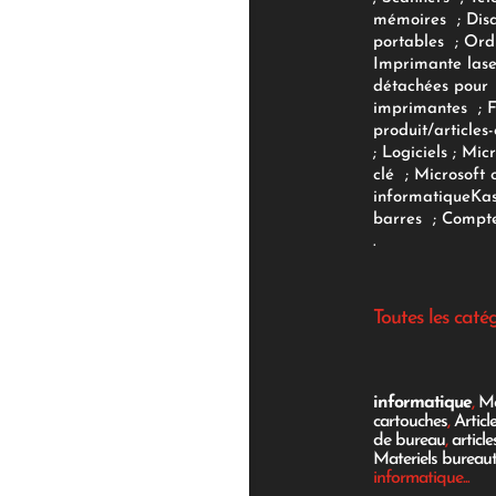
mémoires
;
Dis
portables
;
Ord
Imprimante lase
détachées pour
imprimantes
;
produit/articles-
;
Logiciels
; Micr
clé
;
Microsoft 
informatique
Ka
barres
;
Compte
.
Toutes les caté
informatique
,
Mo
cartouches
,
Articl
de bureau
,
articl
Materiels bureau
informatique...