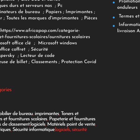
Promotions
ques durs et serveurs nas
;
Pc
onduleurs
inateurs
de bureau
;
Papiers
; Imprimantes
;
Termes et 
r
;
Toutes les marques d'imprimantes
;
Pièces
Informatiq
F
https://www.africapap.com/categorie-
livraison A
et-fournitures-scolaires/
ournitures scolaires
osoft office clé
;
Microsoft windows
office coffret
;
Sécurité
spersky
;
Lecteur de code
use de billet
;
Classements
;
Protection Covid
gories
bilier de bureau
,
imprimantes
,
Toners et
es et fournitures scolaires
,
Papeterie et fournitures
es de classement
,
logiciels
,
Matériels point de vente
,
tiques
,
Sécurité informatique
,logiciels, sécurité