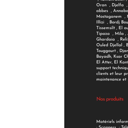
Oran , Djelfa , 
abbes , Annaba
Mostaganem , M
Illizi , Bordj B
Tissemsilt , El 
Tipaza , Mila ,
Ghardaia , Reli
Ouled Djellal , 
Touggourt , Djan
Bayadh, Ksar Ch
El Atter, El Kan
support techniq
clients et leur p
maintenance et d
Nos produits
Matériels infor
;
Scanners
;
Tél