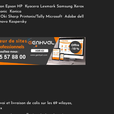
on
Epson
HP
Kyocera
Lexmark
Samsung
Xerox
onic
Konica
Oki
Sharp
Printonix/Tally
Microsoft
Adobe
dell
novo
Kaspersky
oi et livraison de colis sur les 69 wilayas,
ix