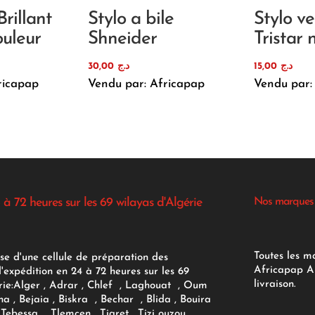
Brillant
Stylo a bile
Stylo ve
ouleur
Shneider
Tristar 
30,00
د.ج
15,00
د.ج
ricapap
Vendu par: Africapap
Vendu par:
 à 72 heures sur les 69 wilayas d'Algérie
Nos marques
Toutes les m
se d'une cellule de préparation des
Africapap Al
expédition en 24 à 72 heures sur les 69
livraison.
ie:
Alger
, Adrar
, Chlef , Laghouat , Oum
na , Bejaia , Biskra , Bechar , Blida , Bouira
Tebessa , Tlemcen , Tiaret , Tizi ouzou ,