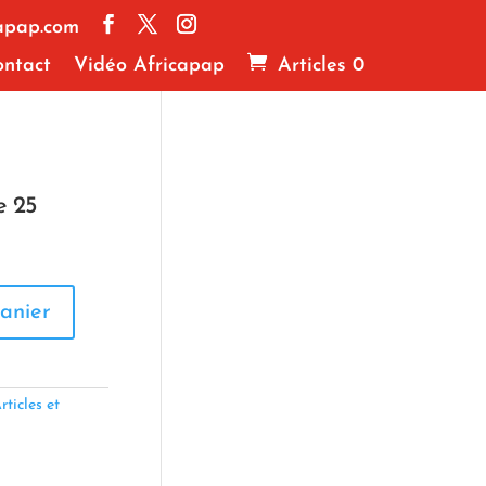
apap.com
ntact
Vidéo Africapap
Articles 0
e 25
anier
rticles et