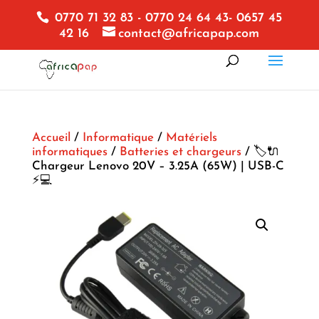
0770 71 32 83 - 0770 24 64 43- 0657 45
42 16
contact@africapap.com
Accueil
/
Informatique
/
Matériels
informatiques
/
Batteries et chargeurs
/ 🏷️🔌
Chargeur Lenovo 20V – 3.25A (65W) | USB-C
⚡💻