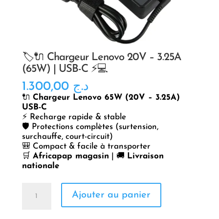
🏷️🔌 Chargeur Lenovo 20V – 3.25A
(65W) | USB-C ⚡💻
1.300,00
د.ج
🔌
Chargeur Lenovo 65W (20V – 3.25A)
USB-C
⚡ Recharge rapide & stable
🛡️ Protections complètes (surtension,
surchauffe, court-circuit)
🎒 Compact & facile à transporter
🛒
Africapap magasin
| 🚚
Livraison
nationale
quantité
Ajouter au panier
de
🏷️
🔌