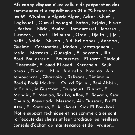
Africapap dispose d'une cellule de préparation des
commandes et d'expédition en 24 à 72 heures sur
les 69 Wiyalas d'Algérie:
Alger
, Adrar
, Chlef ,
Laghouat , Oum el bouaghi , Batna , Bejaia , Biskra
, Bechar , Blida , Bouira , Tamanrasset , Tebessa ,
Tlemcen , Tiaret , Tizi ouzou , Oran , Djelfa , Jijel ,
Setif , Saida , Skikda , Sidi bel abbes , Annaba ,
Guelma , Constantine , Medea , Mostaganem ,
Msila , Mascara , Ouargla , El bayadh , Illizi ,
Bordj Bou arreridj , Boumerdes , El taref , Tindouf
, Tissemsilt , El oued El oued , Khenchela , Souk
ahras , Tipaza , Mila , Ain defla , Naama , Ain
temouchent , Ghardaia , Relizane , Timimoun ,
Bordsj Badji Mokhtar , Ouled Djellal , Beni Abbès ,
In Salah , in Guezzam , Touggourt , Djanet , El
Mghair , El Meniaa, Barika, Aflou, El Bayadh, Ksar
Chelala, Boussaada, Messaad, Ain Oussara, Bir El
Atter, El Kantara, El Aricha et Ksar El Boukhari.
Notre support technique et nos commerciales sont
à l'écoute des clients et leur prodigue les meilleurs
conseils d'achat, de maintenance et de livraison...