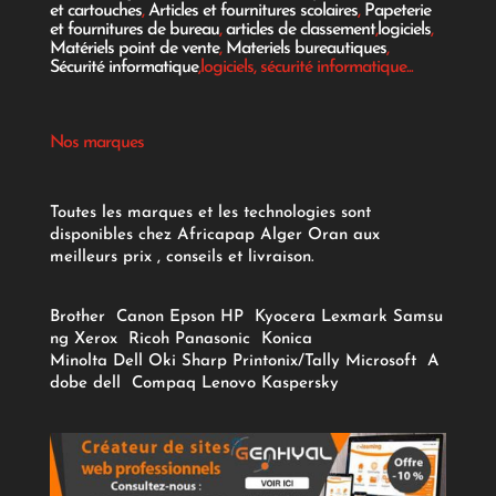
et cartouches
,
Articles et fournitures scolaires
,
Papeterie
et fournitures de bureau
,
articles de classement
,
logiciels
,
Matériels point de vente
,
Materiels bureautiques
,
Sécurité informatique
,logiciels, sécurité informatique...
Nos marques
Toutes les marques et les technologies sont
disponibles chez Africapap Alger Oran aux
meilleurs prix , conseils et livraison.
Brother
Canon
Epson
HP
Kyocera
Lexmark
Samsu
ng
Xerox
Ricoh
Panasonic
Konica
Minolta
Dell
Oki
Sharp
Printonix/Tally
Microsoft
A
dobe
dell
Compaq
Lenovo
Kaspersky