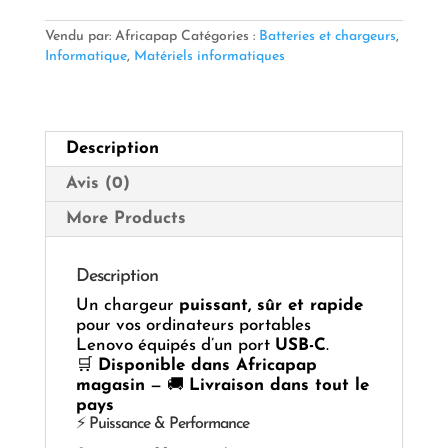
Chargeur
Lenovo
Vendu par: Africapap
Catégories :
Batteries et chargeurs
,
20V
Informatique
,
Matériels informatiques
–
3.25A
(65W)
|
Description
USB-
C
Avis (0)
⚡
💻
More Products
Description
Un chargeur
puissant, sûr et rapide
pour vos ordinateurs portables
Lenovo équipés d’un port
USB-C
.
🛒
Disponible dans Africapap
magasin
— 🚚
Livraison dans tout le
pays
⚡ Puissance & Performance