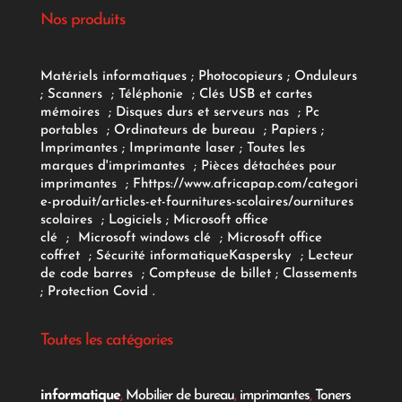
Nos produits
Matériels informatiques
;
Photocopieurs
;
Onduleurs
;
Scanners
;
Téléphonie
;
Clés USB et cartes
mémoires
;
Disques durs et serveurs nas
;
Pc
portables
;
Ordinateurs
de bureau
;
Papiers
;
Imprimantes
;
Imprimante laser
;
Toutes les
marques d'imprimantes
;
Pièces détachées pour
imprimantes
;
F
https://www.africapap.com/categori
e-produit/articles-et-fournitures-scolaires/
ournitures
scolaires
;
Logiciels
; Microsoft office
clé
;
Microsoft windows clé
;
Microsoft office
coffret
;
Sécurité informatique
Kaspersky
;
Lecteur
de code barres
;
Compteuse de billet
;
Classements
;
Protection Covid
.
Toutes les catégories
informatique
,
Mobilier de bureau
,
imprimantes
,
Toners