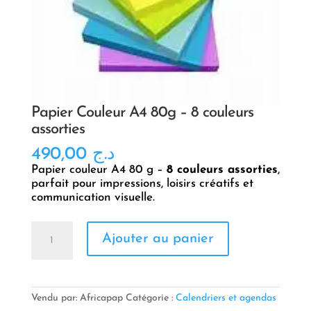
Papier Couleur A4 80g – 8 couleurs
assorties
490,00
د.ج
Papier couleur A4 80 g –
8 couleurs assorties
,
parfait pour impressions, loisirs créatifs et
communication visuelle.
quantité
Ajouter au panier
de
Papier
Couleur
A4
80g
Vendu par: Africapap
Catégorie :
Calendriers et agendas
–