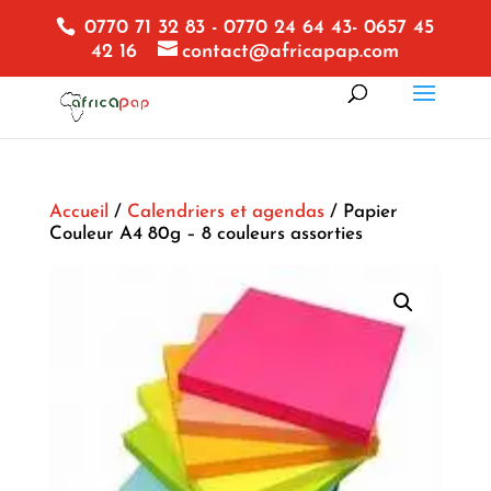
0770 71 32 83 - 0770 24 64 43- 0657 45
42 16
contact@africapap.com
Accueil
/
Calendriers et agendas
/ Papier
Couleur A4 80g – 8 couleurs assorties