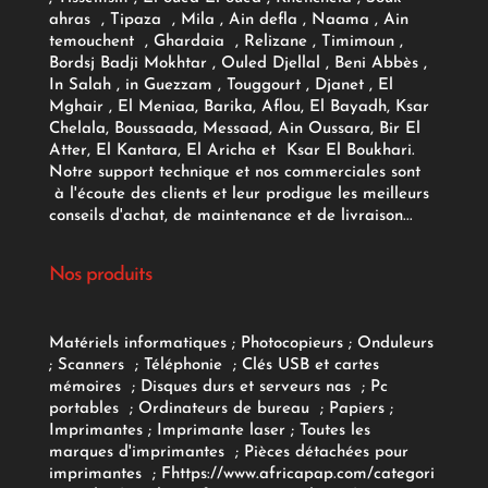
ahras , Tipaza , Mila , Ain defla , Naama , Ain
temouchent , Ghardaia , Relizane , Timimoun ,
Bordsj Badji Mokhtar , Ouled Djellal , Beni Abbès ,
In Salah , in Guezzam , Touggourt , Djanet , El
Mghair , El Meniaa, Barika, Aflou, El Bayadh, Ksar
Chelala, Boussaada, Messaad, Ain Oussara, Bir El
Atter, El Kantara, El Aricha et Ksar El Boukhari.
Notre support technique et nos commerciales sont
à l'écoute des clients et leur prodigue les meilleurs
conseils d'achat, de maintenance et de livraison...
Nos produits
Matériels informatiques
;
Photocopieurs
;
Onduleurs
;
Scanners
;
Téléphonie
;
Clés USB et cartes
mémoires
;
Disques durs et serveurs nas
;
Pc
portables
;
Ordinateurs
de bureau
;
Papiers
;
Imprimantes
;
Imprimante laser
;
Toutes les
marques d'imprimantes
;
Pièces détachées pour
imprimantes
;
F
https://www.africapap.com/categori