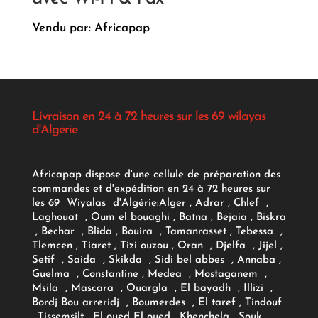
Vendu par: Africapap
Livraison en 24 à 72 heures sur les 69 wilayas
d'Algérie
Africapap dispose d'une cellule de préparation des
commandes et d'expédition en 24 à 72 heures sur
les 69 Wiyalas d'Algérie:
Alger
, Adrar
, Chlef ,
Laghouat , Oum el bouaghi , Batna , Bejaia , Biskra
, Bechar , Blida , Bouira , Tamanrasset , Tebessa ,
Tlemcen , Tiaret , Tizi ouzou , Oran , Djelfa , Jijel ,
Setif , Saida , Skikda , Sidi bel abbes , Annaba ,
Guelma , Constantine , Medea , Mostaganem ,
Msila , Mascara , Ouargla , El bayadh , Illizi ,
Bordj Bou arreridj , Boumerdes , El taref , Tindouf
, Tissemsilt , El oued El oued , Khenchela , Souk