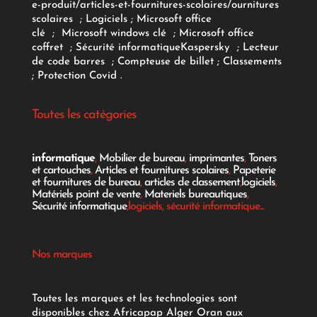
e-produit/articles-et-fournitures-scolaires/
ournitures
scolaires
;
Logiciels
; Microsoft office
clé
;
Microsoft windows clé
;
Microsoft office
coffret
;
Sécurité informatique
Kaspersky
;
Lecteur
de code barres
;
Compteuse de billet
;
Classements
;
Protection Covid
.
Toutes les catégories
informatique
,
Mobilier de bureau
,
imprimantes
,
Toners
et cartouches
,
Articles et fournitures scolaires
,
Papeterie
et fournitures de bureau
,
articles de classement
,
logiciels
,
Matériels point de vente
,
Materiels bureautiques
,
Sécurité informatique
,logiciels, sécurité informatique...
Nos marques
Toutes les marques et les technologies sont
disponibles chez Africapap Alger Oran aux