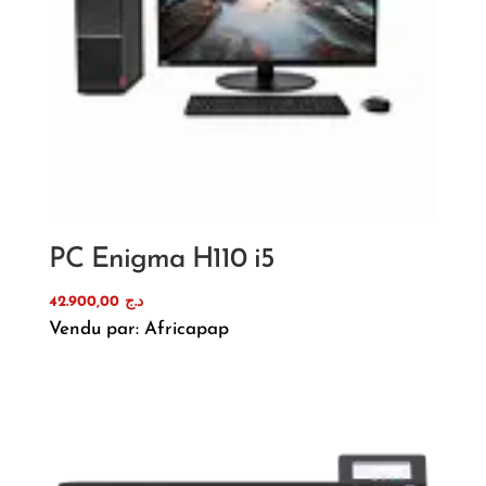
PC Enigma H110 i5
42.900,00
د.ج
Vendu par: Africapap