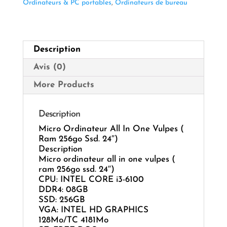
One
Ordinateurs & PC portables
,
Ordinateurs de bureau
Vulpes
INTEL
CORE
i3-
Description
6100
(
Avis (0)
Ram
256go
More Products
Ssd.
24")
Description
Micro Ordinateur All In One Vulpes (
Ram 256go Ssd. 24″)
Description
Micro ordinateur all in one vulpes (
ram 256go ssd. 24″)
CPU: INTEL CORE i3-6100
DDR4: 08GB
SSD: 256GB
VGA: INTEL HD GRAPHICS
128Mo/TC 4181Mo