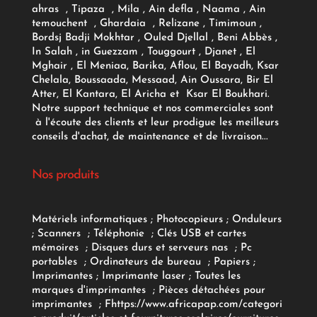
ahras , Tipaza , Mila , Ain defla , Naama , Ain
temouchent , Ghardaia , Relizane , Timimoun ,
Bordsj Badji Mokhtar , Ouled Djellal , Beni Abbès ,
In Salah , in Guezzam , Touggourt , Djanet , El
Mghair , El Meniaa, Barika, Aflou, El Bayadh, Ksar
Chelala, Boussaada, Messaad, Ain Oussara, Bir El
Atter, El Kantara, El Aricha et Ksar El Boukhari.
Notre support technique et nos commerciales sont
à l'écoute des clients et leur prodigue les meilleurs
conseils d'achat, de maintenance et de livraison...
Nos produits
Matériels informatiques
;
Photocopieurs
;
Onduleurs
;
Scanners
;
Téléphonie
;
Clés USB et cartes
mémoires
;
Disques durs et serveurs nas
;
Pc
portables
;
Ordinateurs
de bureau
;
Papiers
;
Imprimantes
;
Imprimante laser
;
Toutes les
marques d'imprimantes
;
Pièces détachées pour
imprimantes
;
F
https://www.africapap.com/categori