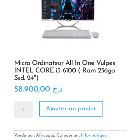
Micro Ordinateur All In One Vulpes
INTEL CORE i3-6100 ( Ram 256go
Ssd. 24″)
58.900,00
د.ج
quantité
Ajouter au panier
de
Micro
Ordinateur
All
In
Vendu par: Africapap
Catégories :
Informatique
,