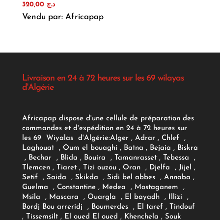
320,00
د.ج
Vendu par: Africapap
Livraison en 24 à 72 heures sur les 69 wilayas
d'Algérie
Africapap dispose d'une cellule de préparation des
commandes et d'expédition en 24 à 72 heures sur
les 69 Wiyalas d'Algérie:
Alger
, Adrar
, Chlef ,
Laghouat , Oum el bouaghi , Batna , Bejaia , Biskra
, Bechar , Blida , Bouira , Tamanrasset , Tebessa ,
Tlemcen , Tiaret , Tizi ouzou , Oran , Djelfa , Jijel ,
Setif , Saida , Skikda , Sidi bel abbes , Annaba ,
Guelma , Constantine , Medea , Mostaganem ,
Msila , Mascara , Ouargla , El bayadh , Illizi ,
Bordj Bou arreridj , Boumerdes , El taref , Tindouf
, Tissemsilt , El oued El oued , Khenchela , Souk