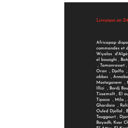
Livraison en 24
Africapap dispo
commandes et d'
Wiyalas d'Algér
el bouaghi , Bat
, Tamanrasset , 
Oran , Djelfa , 
abbes , Annaba
Mostaganem , M
Illizi , Bordj B
Tissemsilt , El 
Tipaza , Mila ,
Ghardaia , Reli
Ouled Djellal , 
Touggourt , Djan
Bayadh, Ksar Ch