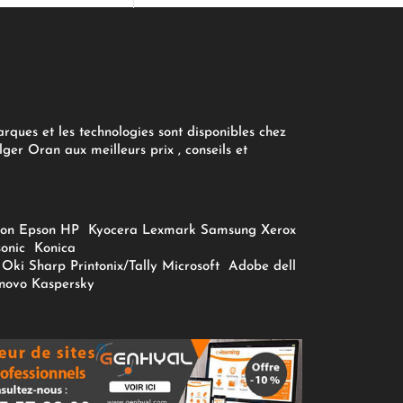
arques et les technologies sont disponibles chez
ger Oran aux meilleurs prix , conseils et
on
Epson
HP
Kyocera
Lexmark
Samsung
Xerox
onic
Konica
Oki
Sharp
Printonix/Tally
Microsoft
Adobe
dell
novo
Kaspersky