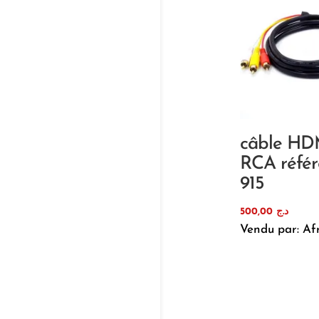
câble HDM
RCA référ
915
500,00
د.ج
Vendu par: Af