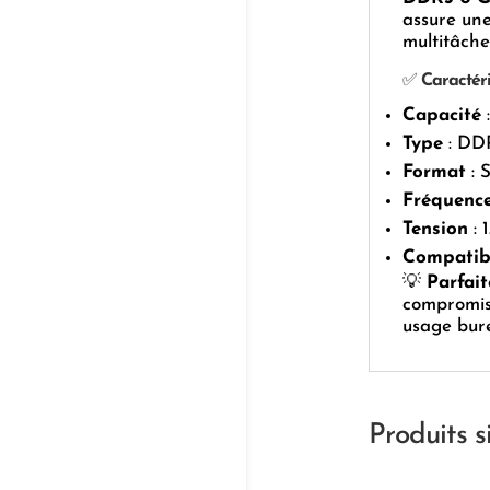
assure une
multitâche
✅
Caractéri
Capacité
Type
: DD
Format
: 
Fréquenc
Tension
: 
Compatibi
💡
Parfai
compromis s
usage bure
Produits s