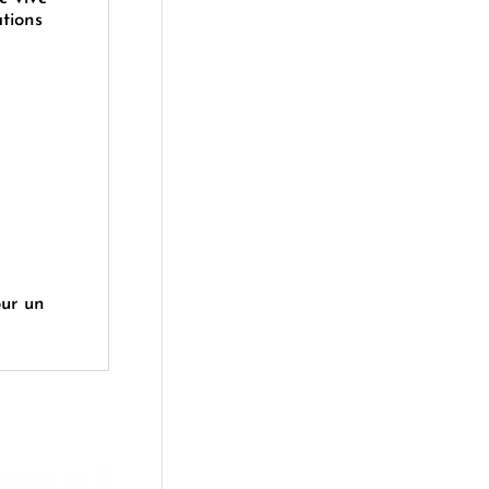
ations
our un