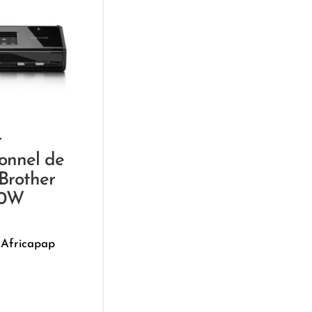
r
ionnel de
Brother
00W
 Africapap