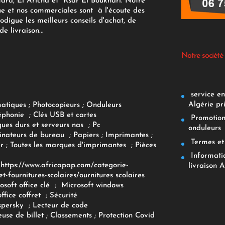
tara, El Aricha et Ksar El Boukhari. Notre
ue et nos commerciales sont à l'écoute des
rodigue les meilleurs conseils d'achat, de
e livraison...
Notre société
service env
Algérie pr
matiques
;
Photocopieurs
;
Onduleurs
éphonie
;
Clés USB et cartes
Promotions
ques durs et serveurs nas
;
Pc
onduleurs
inateurs
de bureau
;
Papiers
; Imprimantes
;
Termes et 
r
;
Toutes les marques d'imprimantes
;
Pièces
Informatiq
F
https://www.africapap.com/categorie-
livraison A
et-fournitures-scolaires/
ournitures scolaires
osoft office clé
;
Microsoft windows
office coffret
;
Sécurité
spersky
;
Lecteur de code
use de billet
;
Classements
;
Protection Covid