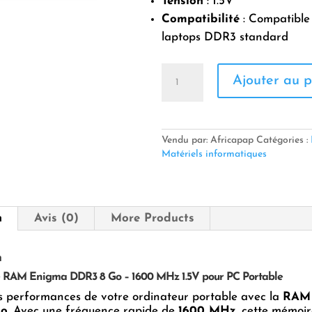
Tension
: 1.5V
Compatibilité
: Compatible 
laptops DDR3 standard
quantité
Ajouter au p
de
Mémoire
RAM
Enigma
DDR3
Vendu par: Africapap
Catégories :
8
Matériels informatiques
Go
–
1600
MHz
n
Avis (0)
More Products
1.5V
pour
PC
n
Portable
 RAM Enigma DDR3 8 Go – 1600 MHz 1.5V pour PC Portable
s performances de votre ordinateur portable avec la
RAM
Go
. Avec une fréquence rapide de
1600 MHz
, cette mémoir