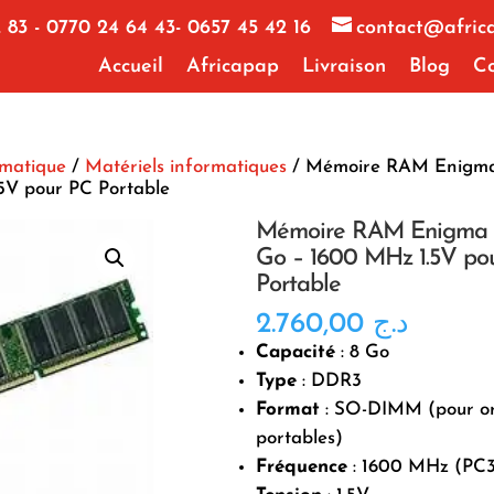
 83 - 0770 24 64 43- 0657 45 42 16
contact@afric
Accueil
Africapap
Livraison
Blog
Co
rmatique
/
Matériels informatiques
/ Mémoire RAM Enigm
5V pour PC Portable
Mémoire RAM Enigma
Go – 1600 MHz 1.5V po
Portable
2.760,00
د.ج
Capacité
: 8 Go
Type
: DDR3
Format
: SO-DIMM (pour or
portables)
Fréquence
: 1600 MHz (PC3