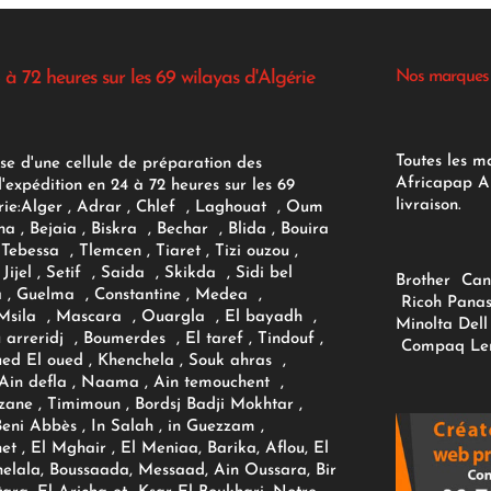
 à 72 heures sur les 69 wilayas d'Algérie
Nos marques
Toutes les m
se d'une cellule de préparation des
Africapap Al
expédition en 24 à 72 heures sur les 69
livraison.
ie:
Alger
, Adrar
, Chlef , Laghouat , Oum
na , Bejaia , Biskra , Bechar , Blida , Bouira
Tebessa , Tlemcen , Tiaret , Tizi ouzou ,
Jijel , Setif , Saida , Skikda , Sidi bel
Brother
Can
 , Guelma , Constantine , Medea ,
Ricoh
Panas
sila , Mascara , Ouargla , El bayadh ,
Minolta
Dell
ou arreridj , Boumerdes , El taref , Tindouf ,
Compaq
Le
oued El oued , Khenchela , Souk ahras ,
 Ain defla , Naama , Ain temouchent ,
zane , Timimoun , Bordsj Badji Mokhtar ,
Beni Abbès , In Salah , in Guezzam ,
et , El Mghair , El Meniaa, Barika, Aflou, El
elala, Boussaada, Messaad, Ain Oussara, Bir