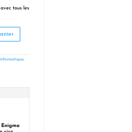
avec tous les
anier
Informatique
,
 Enigma
e vive