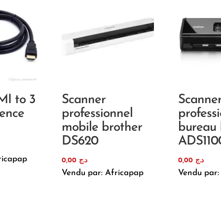
I to 3
Scanner
Scanne
ence
professionnel
profess
mobile brother
bureau 
DS620
ADS11
ricapap
0,00
د.ج
0,00
د.ج
Vendu par: Africapap
Vendu par: