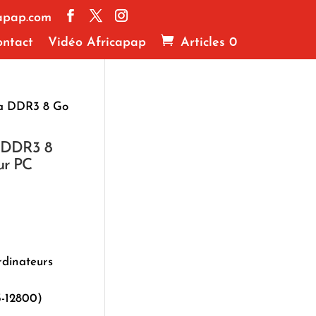
apap.com
ntact
Vidéo Africapap
Articles 0
a DDR3 8 Go
 DDR3 8
ur PC
dinateurs
-12800)