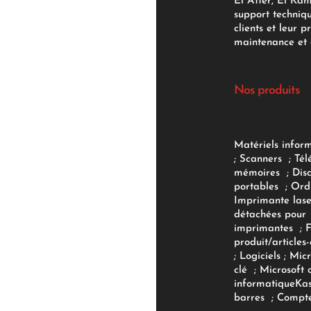
El Atter, El Kan
support techniq
clients et leur p
maintenance et d
Nos produits
Matériels infor
;
Scanners
;
Tél
mémoires
;
Dis
portables
;
Ord
Imprimante lase
détachées pour
imprimantes
;
produit/articles-
;
Logiciels
; Micr
clé
;
Microsoft 
informatique
Ka
barres
;
Compte