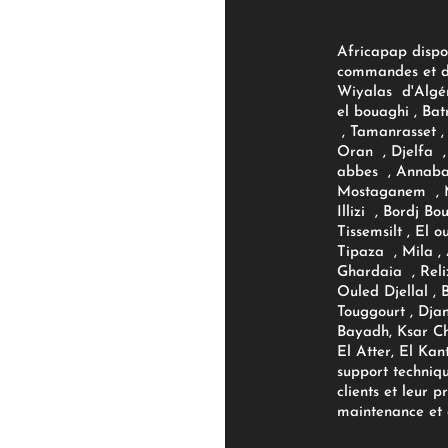
Africapap dispo
commandes et d'
Wiyalas d'Algér
el bouaghi , Bat
, Tamanrasset , 
Oran , Djelfa , 
abbes , Annaba
Mostaganem , M
Illizi , Bordj B
Tissemsilt , El 
Tipaza , Mila ,
Ghardaia , Reli
Ouled Djellal , 
Touggourt , Djan
Bayadh, Ksar Ch
El Atter, El Kan
support techniq
clients et leur p
maintenance et d