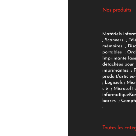
Nos produits
Matériels infor
;
Scanners
;
Tél
mémoires
;
Dis
portables
;
Ord
Imprimante lase
détachées pour
imprimantes
;
produit/articles-
;
Logiciels
; Micr
clé
;
Microsoft 
informatique
Ka
barres
;
Compte
.
Toutes les caté