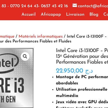
 83 - 0770 24 64 43- 0657 45 42 16
contact@afric
Accueil
Africapap
Livraison
Blog
Co
rmatique
/
Matériels informatiques
/ Intel Core i3-13100F –
ur des Performances Fiables et Fluides
Intel Core i3-13100F – P
13ᵉ Génération pour des
Performances Fiables et
22.950,00
د.ج
Montage de PC performan
abordables
Utilisation professionnelle
multimédia
Jeux vidéo avec GPU dédi