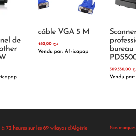
câble VGA 5 M
Scanne
nnel de
profess
480,00
د.ج
other
bureau 
Vendu par: Africapap
0W
PDS50
309.350,00
.ج
ricapap
Vendu par:
 à 72 heures sur les 69 wilayas d'Algérie
Nos marques