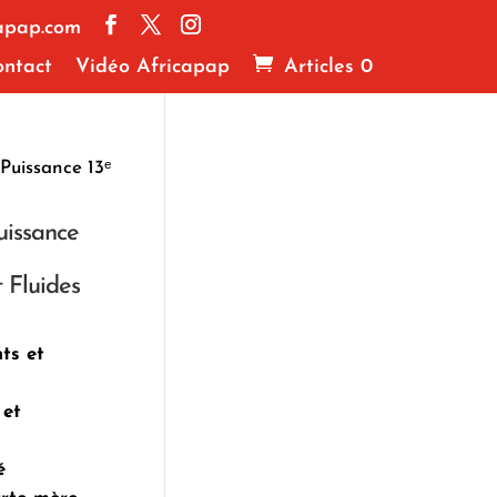
apap.com
ntact
Vidéo Africapap
Articles 0
 Puissance 13ᵉ
uissance
 Fluides
ts et
 et
é