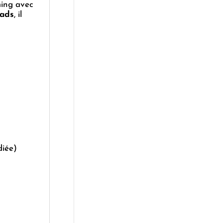
ming avec
eads
, il
diée)