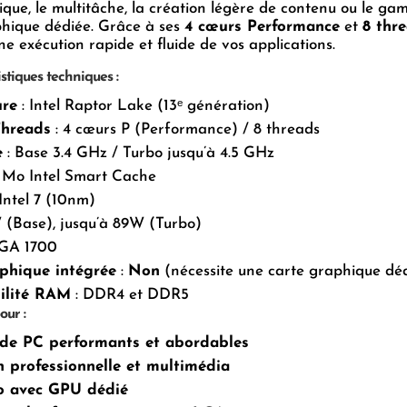
ique, le multitâche, la création légère de contenu ou le ga
phique dédiée. Grâce à ses
4 cœurs Performance
et
8 thr
ne exécution rapide et fluide de vos applications.
stiques techniques :
ure
: Intel Raptor Lake (13ᵉ génération)
Threads
: 4 cœurs P (Performance) / 8 threads
e
: Base 3.4 GHz / Turbo jusqu’à 4.5 GHz
2 Mo Intel Smart Cache
Intel 7 (10nm)
 (Base), jusqu’à 89W (Turbo)
GA 1700
phique intégrée
:
Non
(nécessite une carte graphique dé
ilité RAM
: DDR4 et DDR5
our :
de PC performants et abordables
on professionnelle et multimédia
o avec GPU dédié