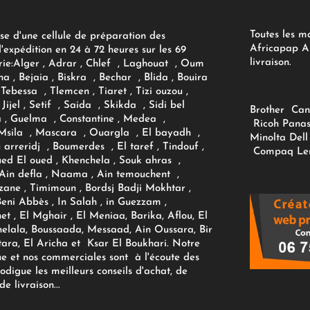
Toutes les m
se d'une cellule de préparation des
Africapap Al
expédition en 24 à 72 heures sur les 69
livraison.
ie:
Alger
, Adrar
, Chlef , Laghouat , Oum
na , Bejaia , Biskra , Bechar , Blida , Bouira
Tebessa , Tlemcen , Tiaret , Tizi ouzou ,
Jijel , Setif , Saida , Skikda , Sidi bel
Brother
Can
 , Guelma , Constantine , Medea ,
Ricoh
Panas
sila , Mascara , Ouargla , El bayadh ,
Minolta
Dell
ou arreridj , Boumerdes , El taref , Tindouf ,
Compaq
Le
oued El oued , Khenchela , Souk ahras ,
 Ain defla , Naama , Ain temouchent ,
zane , Timimoun , Bordsj Badji Mokhtar ,
Beni Abbès , In Salah , in Guezzam ,
et , El Mghair , El Meniaa, Barika, Aflou, El
elala, Boussaada, Messaad, Ain Oussara, Bir
tara, El Aricha et Ksar El Boukhari. Notre
ue et nos commerciales sont à l'écoute des
rodigue les meilleurs conseils d'achat, de
e livraison...