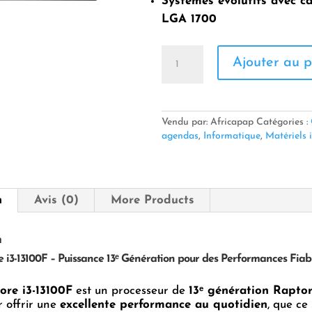
Systèmes évolutifs avec c
LGA 1700
quantité
Ajouter au p
de
Intel
Core
i3-
13100F
Vendu par: Africapap
Catégories :
–
agendas
,
Informatique
,
Matériels 
Puissance
13ᵉ
Génération
pour
n
Avis (0)
More Products
des
Performances
Fiables
n
et
e i3-13100F – Puissance 13ᵉ Génération pour des Performances Fiabl
Fluides
Core i3-13100F
est un processeur de
13ᵉ génération Rapto
 offrir une
excellente performance au quotidien
, que ce