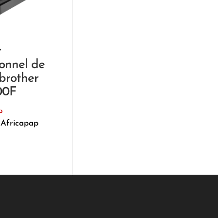
r
ionnel de
brother
00F
د
 Africapap