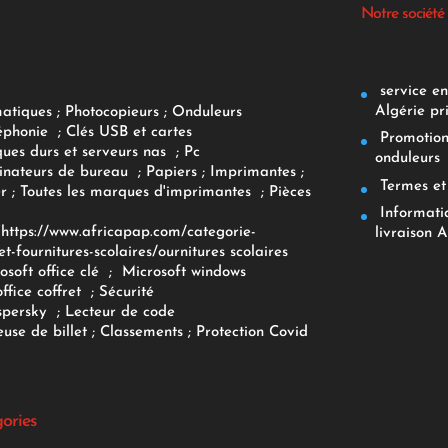
Notre société
service env
Algérie pr
matiques
;
Photocopieurs
;
Onduleurs
éphonie
;
Clés USB et cartes
Promotions
ques durs et serveurs nas
;
Pc
onduleurs
inateurs
de bureau
;
Papiers
; Imprimantes
;
Termes et 
r
;
Toutes les marques d'imprimantes
;
Pièces
Informatiq
F
https://www.africapap.com/categorie-
livraison A
et-fournitures-scolaires/
ournitures scolaires
osoft office clé
;
Microsoft windows
office coffret
;
Sécurité
spersky
;
Lecteur de code
use de billet
;
Classements
;
Protection Covid
gories