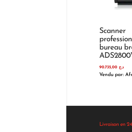
Scanner
professio
bureau br
ADS280
90.735,00
د.ج
Vendu par: Af
Livraison en 24