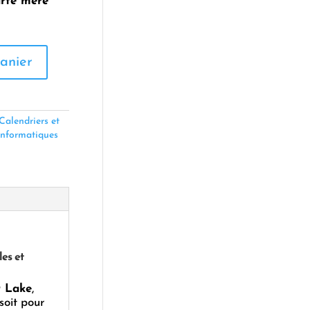
arte mère
anier
Calendriers et
informatiques
es et
r Lake
,
 soit pour