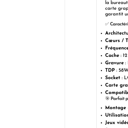
la bureaut
carte gra
garantit u
✅
Caractéri
Architect
Cœurs / 
Fréquenc
Cache
: 1
Gravure
: 
TDP
: 58W
Socket
: L
Carte gra
Compatib
🎯
Parfait p
Montage 
Utilisati
Jeux vidé