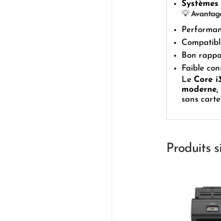
Systèmes 
💡
Avantages
Performanc
Compatibl
Bon rappor
Faible co
Le
Core i
moderne, 
sans carte
Produits s