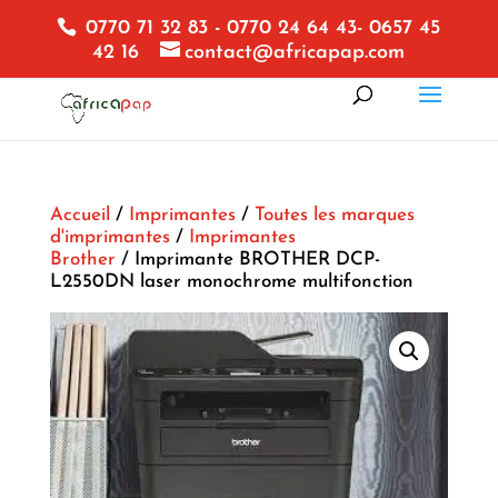
0770 71 32 83 - 0770 24 64 43- 0657 45
42 16
contact@africapap.com
Accueil
/
Imprimantes
/
Toutes les marques
d'imprimantes
/
Imprimantes
Brother
/ Imprimante BROTHER DCP-
L2550DN laser monochrome multifonction