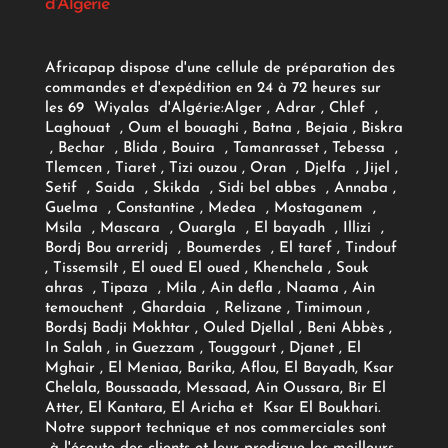
d'Algérie
Africapap dispose d'une cellule de préparation des
commandes et d'expédition en 24 à 72 heures sur
les 69 Wiyalas d'Algérie:
Alger
, Adrar
, Chlef ,
Laghouat , Oum el bouaghi , Batna , Bejaia , Biskra
, Bechar , Blida , Bouira , Tamanrasset , Tebessa ,
Tlemcen , Tiaret , Tizi ouzou , Oran , Djelfa , Jijel ,
Setif , Saida , Skikda , Sidi bel abbes , Annaba ,
Guelma , Constantine , Medea , Mostaganem ,
Msila , Mascara , Ouargla , El bayadh , Illizi ,
Bordj Bou arreridj , Boumerdes , El taref , Tindouf
, Tissemsilt , El oued El oued , Khenchela , Souk
ahras , Tipaza , Mila , Ain defla , Naama , Ain
temouchent , Ghardaia , Relizane , Timimoun ,
Bordsj Badji Mokhtar , Ouled Djellal , Beni Abbès ,
In Salah , in Guezzam , Touggourt , Djanet , El
Mghair , El Meniaa, Barika, Aflou, El Bayadh, Ksar
Chelala, Boussaada, Messaad, Ain Oussara, Bir El
Atter, El Kantara, El Aricha et Ksar El Boukhari.
Notre support technique et nos commerciales sont