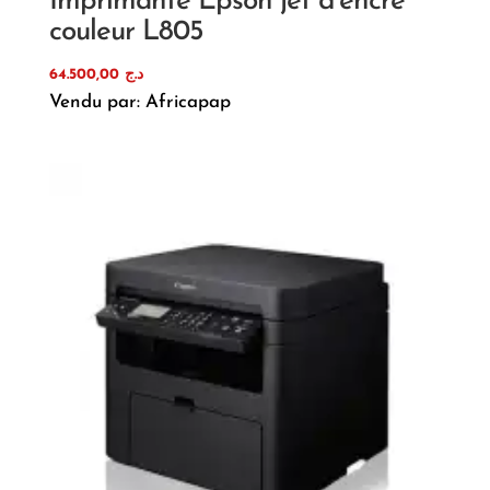
Imprimante Epson jet d’encre
couleur L805
64.500,00
د.ج
Vendu par: Africapap