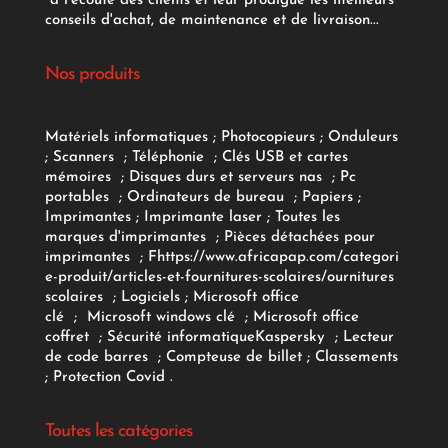
à l'écoute des clients et leur prodigue les meilleurs
conseils d'achat, de maintenance et de livraison...
Nos produits
Matériels informatiques
;
Photocopieurs
;
Onduleurs
;
Scanners
;
Téléphonie
;
Clés USB et cartes
mémoires
;
Disques durs et serveurs nas
;
Pc
portables
;
Ordinateurs
de bureau
;
Papiers
;
Imprimantes
;
Imprimante laser
;
Toutes les
marques d'imprimantes
;
Pièces détachées pour
imprimantes
;
F
https://www.africapap.com/categori
e-produit/articles-et-fournitures-scolaires/
ournitures
scolaires
;
Logiciels
; Microsoft office
clé
;
Microsoft windows clé
;
Microsoft office
coffret
;
Sécurité informatique
Kaspersky
;
Lecteur
de code barres
;
Compteuse de billet
;
Classements
;
Protection Covid
.
Toutes les catégories