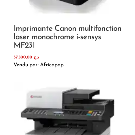
Imprimante Canon multifonction
laser monochrome i-sensys
MF231
57.500,00
د.ج
Vendu par: Africapap