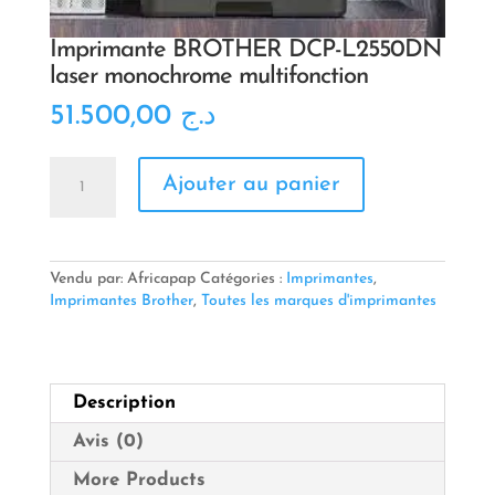
Imprimante BROTHER DCP-L2550DN
laser monochrome multifonction
51.500,00
د.ج
quantité
Ajouter au panier
de
Imprimante
BROTHER
DCP-
L2550DN
Vendu par: Africapap
Catégories :
Imprimantes
,
laser
Imprimantes Brother
,
Toutes les marques d'imprimantes
monochrome
multifonction
Description
Avis (0)
More Products