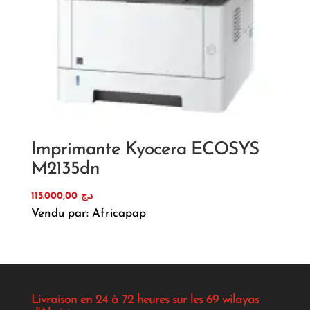
Imprimante Kyocera ECOSYS
M2135dn
115.000,00
د.ج
Vendu par: Africapap
Livraison en 24 à 72 heures sur les 69 wilayas