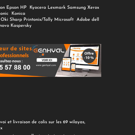
on
Epson
HP
Kyocera
Lexmark
Samsung
Xerox
onic
Konica
Oki
Sharp
Printonix/Tally
Microsoft
Adobe
dell
novo
Kaspersky
oi et livraison de colis sur les 69 wilayas,
ix