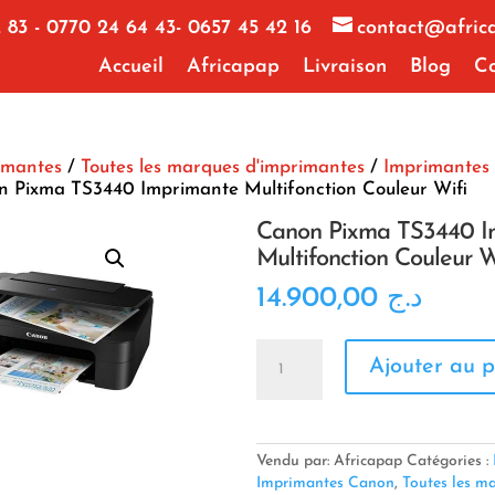
 83 - 0770 24 64 43- 0657 45 42 16
contact@afric
Accueil
Africapap
Livraison
Blog
Co
imantes
/
Toutes les marques d'imprimantes
/
Imprimantes
 Pixma TS3440 Imprimante Multifonction Couleur Wifi
Canon Pixma TS3440 I
Multifonction Couleur W
14.900,00
د.ج
quantité
Ajouter au p
de
Canon
Pixma
TS3440
Imprimante
Vendu par: Africapap
Catégories :
Multifonction
Imprimantes Canon
,
Toutes les m