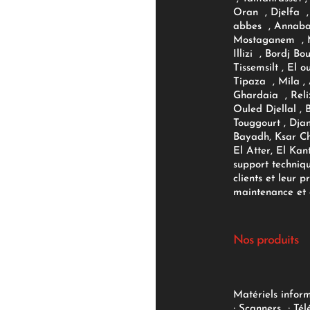
Oran , Djelfa , 
abbes , Annaba
Mostaganem , M
Illizi , Bordj B
Tissemsilt , El 
Tipaza , Mila ,
Ghardaia , Reli
Ouled Djellal , 
Touggourt , Djan
Bayadh, Ksar Ch
El Atter, El Kan
support techniq
clients et leur p
maintenance et d
Nos produits
Matériels infor
;
Scanners
;
Tél