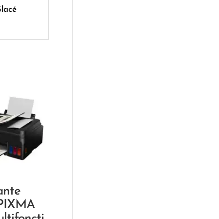
Glacé
ante
PIXMA
ltifoncti