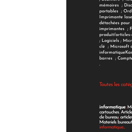
mémoires
;
Dis
portables
;
Ord
Imprimante lase
détachées pour
imprimantes
;
produit/articles-
;
Logiciels
; Micr
clé
;
Microsoft 
informatique
Ka
barres
;
Compte
.
Toutes les caté
informatique
,
Mo
cartouches
,
Articl
de bureau
,
articl
Materiels bureau
informatique...