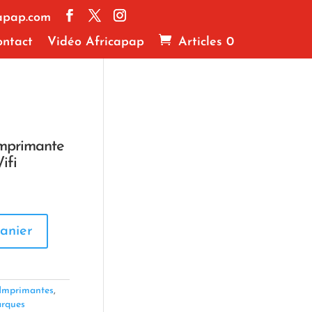
apap.com
ntact
Vidéo Africapap
Articles 0
mprimante
ifi
anier
Imprimantes
,
arques