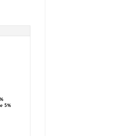
5%
ge 5%