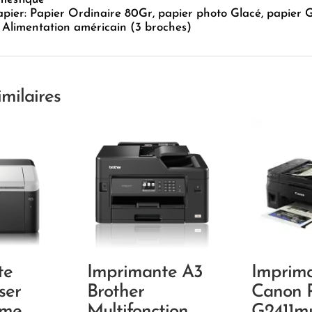
pier: Papier Ordinaire 80Gr, papier photo Glacé, papier 
 Alimentation américain (3 broches)
imilaires
te
Imprimante A3
Imprim
ser
Brother
Canon 
ome
Multifonction
G2411mu