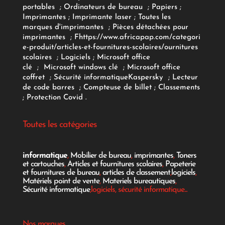
portables
;
Ordinateurs
de bureau
;
Papiers
;
Imprimantes
;
Imprimante laser
;
Toutes les
marques d'imprimantes
;
Pièces détachées pour
imprimantes
;
F
https://www.africapap.com/categori
e-produit/articles-et-fournitures-scolaires/
ournitures
scolaires
;
Logiciels
; Microsoft office
clé
;
Microsoft windows clé
;
Microsoft office
coffret
;
Sécurité informatique
Kaspersky
;
Lecteur
de code barres
;
Compteuse de billet
;
Classements
;
Protection Covid
.
Toutes les catégories
informatique
,
Mobilier de bureau
,
imprimantes
,
Toners
et cartouches
,
Articles et fournitures scolaires
,
Papeterie
et fournitures de bureau
,
articles de classement
,
logiciels
,
Matériels point de vente
,
Materiels bureautiques
,
Sécurité informatique
,logiciels, sécurité informatique...
Nos marques