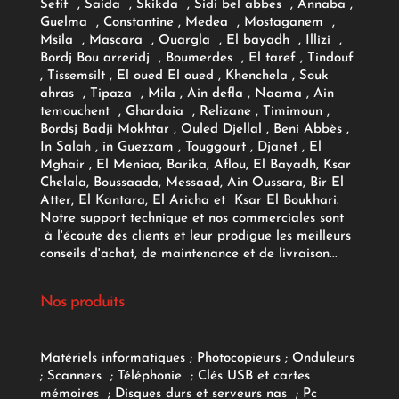
Setif , Saida , Skikda , Sidi bel abbes , Annaba ,
Guelma , Constantine , Medea , Mostaganem ,
Msila , Mascara , Ouargla , El bayadh , Illizi ,
Bordj Bou arreridj , Boumerdes , El taref , Tindouf
, Tissemsilt , El oued El oued , Khenchela , Souk
ahras , Tipaza , Mila , Ain defla , Naama , Ain
temouchent , Ghardaia , Relizane , Timimoun ,
Bordsj Badji Mokhtar , Ouled Djellal , Beni Abbès ,
In Salah , in Guezzam , Touggourt , Djanet , El
Mghair , El Meniaa, Barika, Aflou, El Bayadh, Ksar
Chelala, Boussaada, Messaad, Ain Oussara, Bir El
Atter, El Kantara, El Aricha et Ksar El Boukhari.
Notre support technique et nos commerciales sont
à l'écoute des clients et leur prodigue les meilleurs
conseils d'achat, de maintenance et de livraison...
Nos produits
Matériels informatiques
;
Photocopieurs
;
Onduleurs
;
Scanners
;
Téléphonie
;
Clés USB et cartes
mémoires
;
Disques durs et serveurs nas
;
Pc