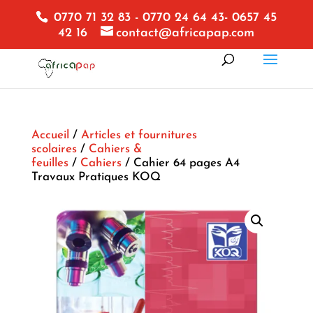
0770 71 32 83 - 0770 24 64 43- 0657 45
42 16
contact@africapap.com
Accueil
/
Articles et fournitures
scolaires
/
Cahiers &
feuilles
/
Cahiers
/ Cahier 64 pages A4
Travaux Pratiques KOQ