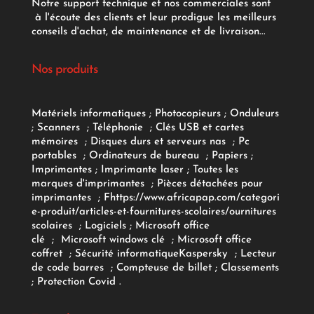
Notre support technique et nos commerciales sont
à l'écoute des clients et leur prodigue les meilleurs
conseils d'achat, de maintenance et de livraison...
Nos produits
Matériels informatiques
;
Photocopieurs
;
Onduleurs
;
Scanners
;
Téléphonie
;
Clés USB et cartes
mémoires
;
Disques durs et serveurs nas
;
Pc
portables
;
Ordinateurs
de bureau
;
Papiers
;
Imprimantes
;
Imprimante laser
;
Toutes les
marques d'imprimantes
;
Pièces détachées pour
imprimantes
;
F
https://www.africapap.com/categori
e-produit/articles-et-fournitures-scolaires/
ournitures
scolaires
;
Logiciels
; Microsoft office
clé
;
Microsoft windows clé
;
Microsoft office
coffret
;
Sécurité informatique
Kaspersky
;
Lecteur
de code barres
;
Compteuse de billet
;
Classements
;
Protection Covid
.