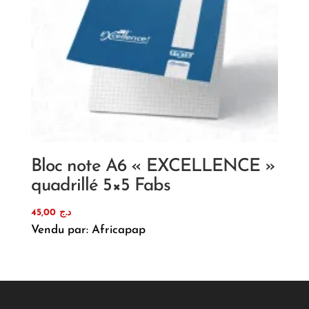
Bloc note A6 « EXCELLENCE »
quadrillé 5×5 Fabs
45,00
د.ج
Vendu par: Africapap