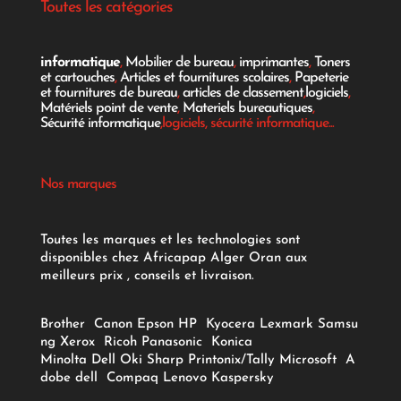
Toutes les catégories
informatique
,
Mobilier de bureau
,
imprimantes
,
Toners
et cartouches
,
Articles et fournitures scolaires
,
Papeterie
et fournitures de bureau
,
articles de classement
,
logiciels
,
Matériels point de vente
,
Materiels bureautiques
,
Sécurité informatique
,logiciels, sécurité informatique...
Nos marques
Toutes les marques et les technologies sont
disponibles chez Africapap Alger Oran aux
meilleurs prix , conseils et livraison.
Brother
Canon
Epson
HP
Kyocera
Lexmark
Samsu
ng
Xerox
Ricoh
Panasonic
Konica
Minolta
Dell
Oki
Sharp
Printonix/Tally
Microsoft
A
dobe
dell
Compaq
Lenovo
Kaspersky