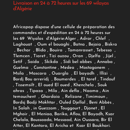
Livraison en 24 à 72 heures sur les 69 wilayas
d'Algérie
Africapap dispose d'une cellule de préparation des
commandes et d'expédition en 24 à 72 heures sur
les 69 Wiyalas d'Algérie:
Alger
, Adrar
, Chlef ,
Laghouat , Oum el bouaghi , Batna , Bejaia , Biskra
, Bechar , Blida , Bouira , Tamanrasset , Tebessa ,
Tlemcen , Tiaret , Tizi ouzou , Oran , Djelfa , Jijel ,
Setif , Saida , Skikda , Sidi bel abbes , Annaba ,
Guelma , Constantine , Medea , Mostaganem ,
Msila , Mascara , Ouargla , El bayadh , Illizi ,
Bordj Bou arreridj , Boumerdes , El taref , Tindouf
, Tissemsilt , El oued El oued , Khenchela , Souk
ahras , Tipaza , Mila , Ain defla , Naama , Ain
temouchent , Ghardaia , Relizane , Timimoun ,
Bordsj Badji Mokhtar , Ouled Djellal , Beni Abbès ,
In Salah , in Guezzam , Touggourt , Djanet , El
Mghair , El Meniaa, Barika, Aflou, El Bayadh, Ksar
Chelala, Boussaada, Messaad, Ain Oussara, Bir El
Atter, El Kantara, El Aricha et Ksar El Boukhari.