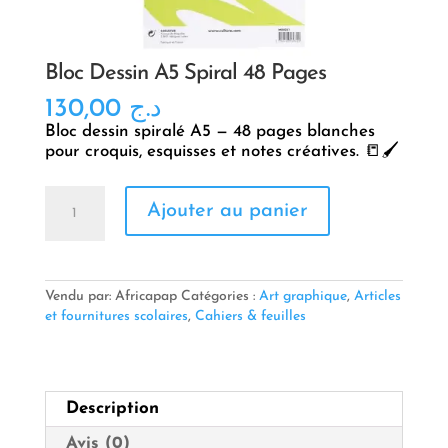
Bloc Dessin A5 Spiral 48 Pages
130,00
د.ج
Bloc dessin spiralé A5 — 48 pages blanches
pour croquis, esquisses et notes créatives. 📒🖌️
quantité
Ajouter au panier
de
Bloc
Dessin
A5
Spiral
Vendu par: Africapap
Catégories :
Art graphique
,
Articles
48
et fournitures scolaires
,
Cahiers & feuilles
Pages
Description
Avis (0)