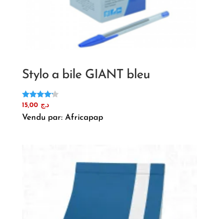
Stylo a bile GIANT bleu
Note
15,00
د.ج
4.00
Vendu par: Africapap
sur 5