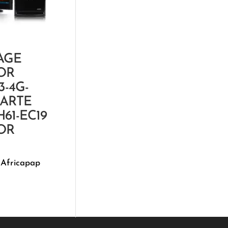
AGE
OR
3-4G-
CARTE
61-EC19
OR
 Africapap