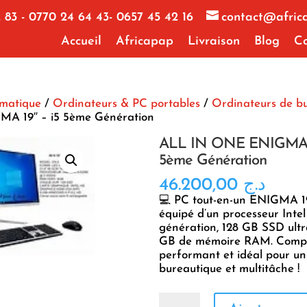
 83 - 0770 24 64 43- 0657 45 42 16
contact@afric
Accueil
Africapap
Livraison
Blog
Co
rmatique
/
Ordinateurs & PC portables
/
Ordinateurs de b
A 19″ – i5 5ème Génération
ALL IN ONE ENIGMA 1
5ème Génération
46.200,00
د.ج
💻 PC tout-en-un ENIGMA 1
équipé d’un processeur Intel
génération, 128 GB SSD ultr
GB de mémoire RAM. Compa
performant et idéal pour u
bureautique et multitâche !
quantité