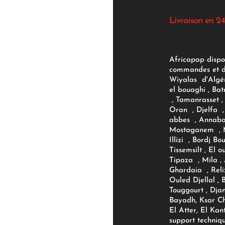
Livraison en 24
Africapap dispo
commandes et d'
Wiyalas d'Algér
el bouaghi , Bat
, Tamanrasset , 
Oran , Djelfa , 
abbes , Annaba
Mostaganem , M
Illizi , Bordj B
Tissemsilt , El 
Tipaza , Mila ,
Ghardaia , Reli
Ouled Djellal , 
Touggourt , Djan
Bayadh, Ksar Ch
El Atter, El Kan
support techniq