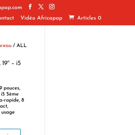
apap.com
ntact
Vidéo Africapap
Articles 0
ureau
/ ALL
9″ – i5
9 pouces,
 i5 5ème
a-rapide, 8
ct,
n usage