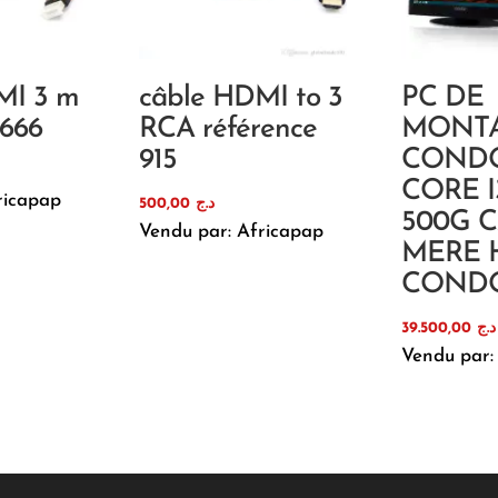
MI 3 m
câble HDMI to 3
PC DE
 666
RCA référence
MONT
915
COND
CORE I
ricapap
500,00
د.ج
500G 
Vendu par: Africapap
MERE H
COND
39.500,00
د.ج
Vendu par: