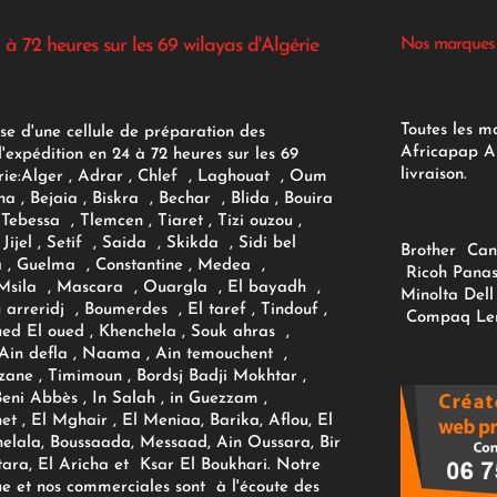
 à 72 heures sur les 69 wilayas d'Algérie
Nos marques
Toutes les m
se d'une cellule de préparation des
Africapap Al
expédition en 24 à 72 heures sur les 69
livraison.
ie:
Alger
, Adrar
, Chlef , Laghouat , Oum
na , Bejaia , Biskra , Bechar , Blida , Bouira
Tebessa , Tlemcen , Tiaret , Tizi ouzou ,
Jijel , Setif , Saida , Skikda , Sidi bel
Brother
Can
 , Guelma , Constantine , Medea ,
Ricoh
Panas
sila , Mascara , Ouargla , El bayadh ,
Minolta
Dell
ou arreridj , Boumerdes , El taref , Tindouf ,
Compaq
Le
oued El oued , Khenchela , Souk ahras ,
 Ain defla , Naama , Ain temouchent ,
zane , Timimoun , Bordsj Badji Mokhtar ,
Beni Abbès , In Salah , in Guezzam ,
et , El Mghair , El Meniaa, Barika, Aflou, El
elala, Boussaada, Messaad, Ain Oussara, Bir
tara, El Aricha et Ksar El Boukhari. Notre
ue et nos commerciales sont à l'écoute des