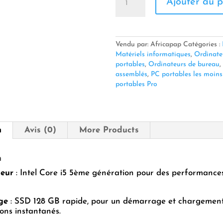
Ajouter au p
de
ALL
IN
ONE
ENIGMA
Vendu par: Africapap
Catégories :
19"
Matériels informatiques
,
Ordinate
–
portables
,
Ordinateurs de bureau
,
i5
assemblés
,
PC portables les moins
5ème
portables Pro
Génération
n
Avis (0)
More Products
n
seur
: Intel Core i5 5ème génération pour des performances
ge
: SSD 128 GB rapide, pour un démarrage et chargemen
ions instantanés.