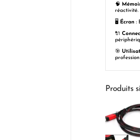
🧠
Mémoi
réactivité.
🖥️
Écran
: 
🔌
Connec
périphériq
🎯
Utilisa
profession
Produits s