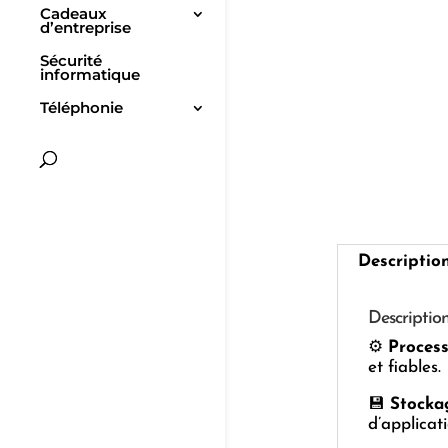
Cadeaux
d’entreprise
Sécurité
informatique
Téléphonie
Descriptio
Descriptio
⚙️
Proces
et fiables.
💾
Stocka
d’applicat