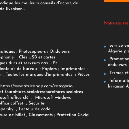
rodigue les meilleurs conseils d'achat, de
e livraison...
Notre société
service env
Algérie pr
matiques
;
Photocopieurs
;
Onduleurs
éphonie
;
Clés USB et cartes
Promotions
ques durs et serveurs nas
;
Pc
onduleurs
inateurs
de bureau
;
Papiers
; Imprimantes
;
Termes et 
r
;
Toutes les marques d'imprimantes
;
Pièces
Informatiq
F
https://www.africapap.com/categorie-
livraison A
et-fournitures-scolaires/
ournitures scolaires
osoft office clé
;
Microsoft windows
office coffret
;
Sécurité
spersky
;
Lecteur de code
use de billet
;
Classements
;
Protection Covid