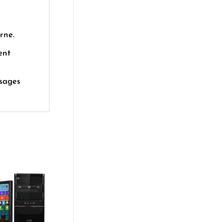
rne.
ent
usages