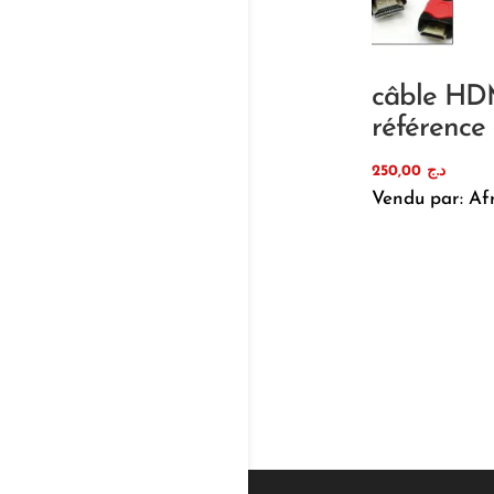
câble HD
référence
250,00
د.ج
Vendu par: Af