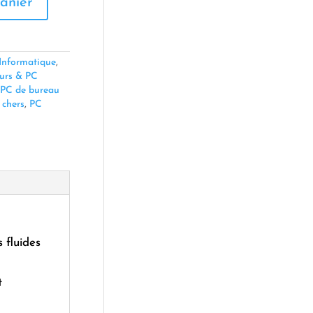
anier
Informatique
,
urs & PC
PC de bureau
 chers
,
PC
 fluides
t