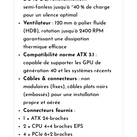
semi‑fanless jusqu’à ~40 % de charge
pour un silence optimal
Ventilateur
: 120 mm à palier fluide
(HDB), rotation jusqu’à 2400 RPM
garantissant une dissipation
thermique efficace
Compatibilité norme ATX 3.1
:
capable de supporter les GPU de
génération 40 et les systèmes récents
Câbles & connecteurs
: non
modulaires (fixes), câbles plats noirs
(embossés) pour une installation
propre et aérée
Connecteurs fournis
:
1 × ATX 24‑broches
2 × CPU 4+4 broches EPS
4 × PCIe 6+2 broches