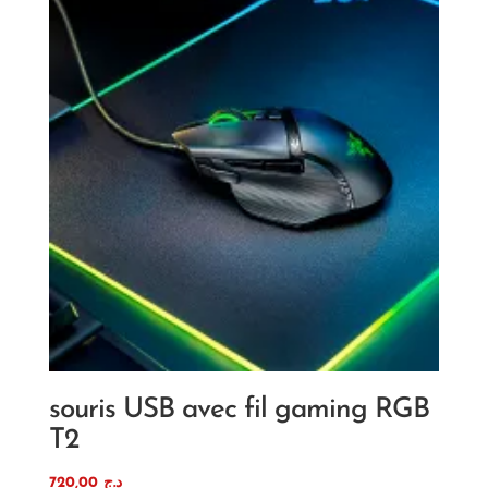
souris USB avec fil gaming RGB
T2
720,00
د.ج