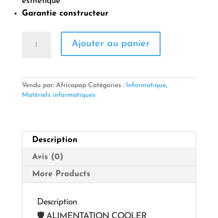
esthétique
Garantie constructeur
quantité
Ajouter au panier
de
ALIMENTATION
COOLER
MASTER
BRONZE
Vendu par: Africapap
Catégories :
Informatique
,
230V
Matériels informatiques
750W
Description
Avis (0)
More Products
Description
🛡️ ALIMENTATION COOLER