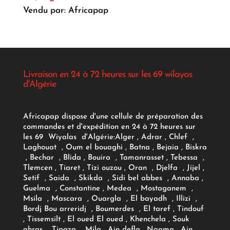
Vendu par: Africapap
Livraison en 24 à 72 heures sur les 69 wilayas
d'Algérie
Africapap dispose d'une cellule de préparation des
commandes et d'expédition en 24 à 72 heures sur
les 69 Wiyalas d'Algérie:
Alger
, Adrar
, Chlef ,
Laghouat , Oum el bouaghi , Batna , Bejaia , Biskra
, Bechar , Blida , Bouira , Tamanrasset , Tebessa ,
Tlemcen , Tiaret , Tizi ouzou , Oran , Djelfa , Jijel ,
Setif , Saida , Skikda , Sidi bel abbes , Annaba ,
Guelma , Constantine , Medea , Mostaganem ,
Msila , Mascara , Ouargla , El bayadh , Illizi ,
Bordj Bou arreridj , Boumerdes , El taref , Tindouf
, Tissemsilt , El oued El oued , Khenchela , Souk
ahras , Tipaza , Mila , Ain defla , Naama , Ain