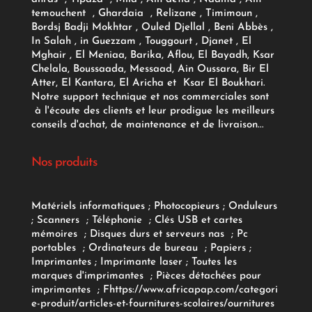
temouchent , Ghardaia , Relizane , Timimoun ,
Bordsj Badji Mokhtar , Ouled Djellal , Beni Abbès ,
In Salah , in Guezzam , Touggourt , Djanet , El
Mghair , El Meniaa, Barika, Aflou, El Bayadh, Ksar
Chelala, Boussaada, Messaad, Ain Oussara, Bir El
Atter, El Kantara, El Aricha et Ksar El Boukhari.
Notre support technique et nos commerciales sont
à l'écoute des clients et leur prodigue les meilleurs
conseils d'achat, de maintenance et de livraison...
Nos produits
Matériels informatiques
;
Photocopieurs
;
Onduleurs
;
Scanners
;
Téléphonie
;
Clés USB et cartes
mémoires
;
Disques durs et serveurs nas
;
Pc
portables
;
Ordinateurs
de bureau
;
Papiers
;
Imprimantes
;
Imprimante laser
;
Toutes les
marques d'imprimantes
;
Pièces détachées pour
imprimantes
;
F
https://www.africapap.com/categori
e-produit/articles-et-fournitures-scolaires/
ournitures