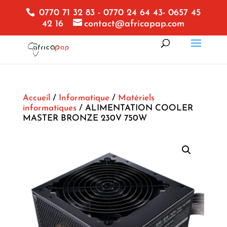
0770 71 32 83 - 0770 24 64 43- 0657 45
42 16
contact@africapap.com
Accueil
/
Informatique
/
Matériels
informatiques
/ ALIMENTATION COOLER
MASTER BRONZE 230V 750W