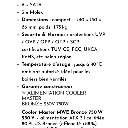
6 × SATA
3 × Molex
Dimensions
: compact —
140 × 150 ×
86 mm
, poids ~1.75 kg
Sécurité & Normes
: protections UVP
/ OVP / OPP / OTP / SCP,
certifications TUV, CE, FCC, UKCA,
RoHS, etc. selon région
Température d’usage
: jusqu’à 40 °C
ambiant autorisé, idéal pour les
boîtiers bien ventilés
Garantie constructeur
✳️ ALIMENTATION COOLER
MASTER
BRONZE 230V 750W
Cooler Master MWE Bronze 750 W
230 V
– alimentation ATX 3.1 certifiée
80 PLUS Bronze (efficacité >88 %),