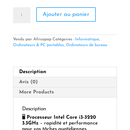
quantité
Ajouter au panier
de
💻
UC
CM
H61
Vendu par: Africapap
Catégories :
Informatique
,
/
Ordinateurs & PC portables
,
Ordinateurs de bureau
CORE
I3-
3220
3.3GHz
Description
/
DDR3
Avis (0)
4GB
/
More Products
SSD
256GB
/
Description
SANS
🖥️
Processeur Intel Core i3-3220
G.DVD
3.3GHz
– rapidité et performance
pour vos tâches quotidiennes.