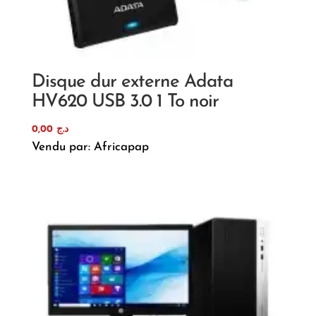
Disque dur externe Adata
HV620 USB 3.0 1 To noir
0,00
د.ج
Vendu par: Africapap