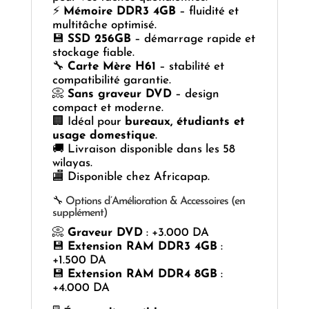
⚡
Mémoire DDR3 4GB
– fluidité et
multitâche optimisé.
💾
SSD 256GB
– démarrage rapide et
stockage fiable.
🔧
Carte Mère H61
– stabilité et
compatibilité garantie.
📀
Sans graveur DVD
– design
compact et moderne.
🏢 Idéal pour
bureaux, étudiants et
usage domestique
.
🚚 Livraison disponible dans les 58
wilayas.
🏬 Disponible chez Africapap.
🔧 Options d’Amélioration & Accessoires (en
supplément)
📀
Graveur DVD
: +3.000 DA
💾
Extension RAM DDR3 4GB
:
+1.500 DA
💾
Extension RAM DDR4 8GB
:
+4.000 DA