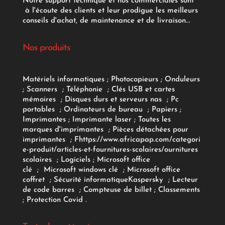
Notre support technique et nos commerciales sont
à l'écoute des clients et leur prodigue les meilleurs
conseils d'achat, de maintenance et de livraison...
Nos produits
Matériels informatiques
;
Photocopieurs
;
Onduleurs
;
Scanners
;
Téléphonie
;
Clés USB et cartes
mémoires
;
Disques durs et serveurs nas
;
Pc
portables
;
Ordinateurs
de bureau
;
Papiers
;
Imprimantes
;
Imprimante laser
;
Toutes les
marques d'imprimantes
;
Pièces détachées pour
imprimantes
;
F
https://www.africapap.com/categori
e-produit/articles-et-fournitures-scolaires/
ournitures
scolaires
;
Logiciels
; Microsoft office
clé
;
Microsoft windows clé
;
Microsoft office
coffret
;
Sécurité informatique
Kaspersky
;
Lecteur
de code barres
;
Compteuse de billet
;
Classements
;
Protection Covid
.