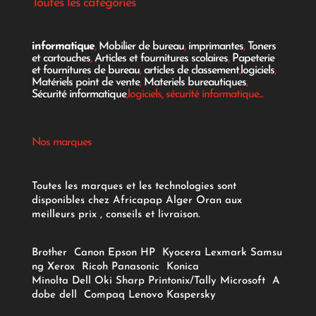
Toutes les catégories
informatique
,
Mobilier de bureau
,
imprimantes
,
Toners
et cartouches
,
Articles et fournitures scolaires
,
Papeterie
et fournitures de bureau
,
articles de classement
,
logiciels
,
Matériels point de vente
,
Materiels bureautiques
,
Sécurité informatique
,logiciels, sécurité informatique...
Nos marques
Toutes les marques et les technologies sont
disponibles chez Africapap Alger Oran aux
meilleurs prix , conseils et livraison.
Brother
Canon
Epson
HP
Kyocera
Lexmark
Samsu
ng
Xerox
Ricoh
Panasonic
Konica
Minolta
Dell
Oki
Sharp
Printonix/Tally
Microsoft
A
dobe
dell
Compaq
Lenovo
Kaspersky