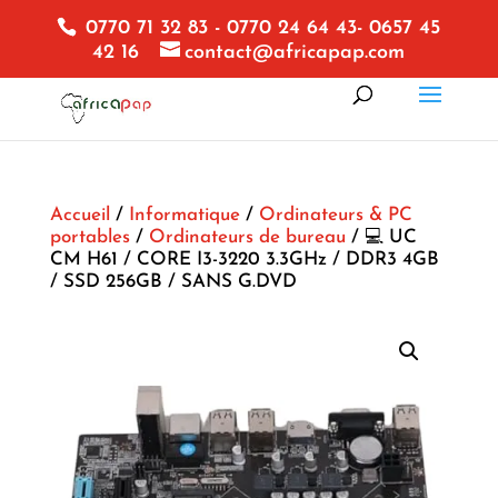
0770 71 32 83 - 0770 24 64 43- 0657 45
42 16
contact@africapap.com
Accueil
/
Informatique
/
Ordinateurs & PC
portables
/
Ordinateurs de bureau
/ 💻 UC
CM H61 / CORE I3-3220 3.3GHz / DDR3 4GB
/ SSD 256GB / SANS G.DVD