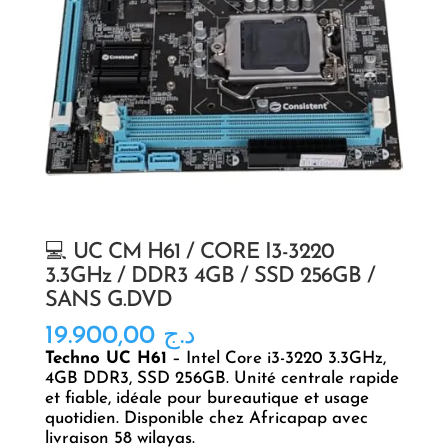
💻 UC CM H61 / CORE I3-3220
3.3GHz / DDR3 4GB / SSD 256GB /
SANS G.DVD
19.900,00
د.ج
Techno UC H61
– Intel Core i3-3220 3.3GHz,
4GB DDR3, SSD 256GB. Unité centrale rapide
et fiable, idéale pour bureautique et usage
quotidien. Disponible chez Africapap avec
livraison 58 wilayas.