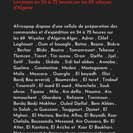
Livraison en 24 à 72 heures sur les 69 wilayas
d'Algérie
Africapap dispose d'une cellule de préparation des
commandes et d'expédition en 24 à 72 heures sur
les 69 Wiyalas d'Algérie:
Alger
, Adrar
, Chlef ,
Laghouat , Oum el bouaghi , Batna , Bejaia , Biskra
, Bechar , Blida , Bouira , Tamanrasset , Tebessa ,
Tlemcen , Tiaret , Tizi ouzou , Oran , Djelfa , Jijel ,
Setif , Saida , Skikda , Sidi bel abbes , Annaba ,
Guelma , Constantine , Medea , Mostaganem ,
Msila , Mascara , Ouargla , El bayadh , Illizi ,
Bordj Bou arreridj , Boumerdes , El taref , Tindouf
, Tissemsilt , El oued El oued , Khenchela , Souk
ahras , Tipaza , Mila , Ain defla , Naama , Ain
temouchent , Ghardaia , Relizane , Timimoun ,
Bordsj Badji Mokhtar , Ouled Djellal , Beni Abbès ,
In Salah , in Guezzam , Touggourt , Djanet , El
Mghair , El Meniaa, Barika, Aflou, El Bayadh, Ksar
Chelala, Boussaada, Messaad, Ain Oussara, Bir El
Atter, El Kantara, El Aricha et Ksar El Boukhari.