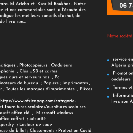
tara, El Aricha et Ksar El Boukhari. Notre
ue et nos commerciales sont à l'écoute des
rodigue les meilleurs conseils d'achat, de
e livraison...
Notre société
service env
Algérie pr
matiques
;
Photocopieurs
;
Onduleurs
éphonie
;
Clés USB et cartes
Promotions
ques durs et serveurs nas
;
Pc
onduleurs
inateurs
de bureau
;
Papiers
; Imprimantes
;
Termes et 
r
;
Toutes les marques d'imprimantes
;
Pièces
Informatiq
F
https://www.africapap.com/categorie-
livraison A
et-fournitures-scolaires/
ournitures scolaires
osoft office clé
;
Microsoft windows
office coffret
;
Sécurité
spersky
;
Lecteur de code
use de billet
;
Classements
;
Protection Covid