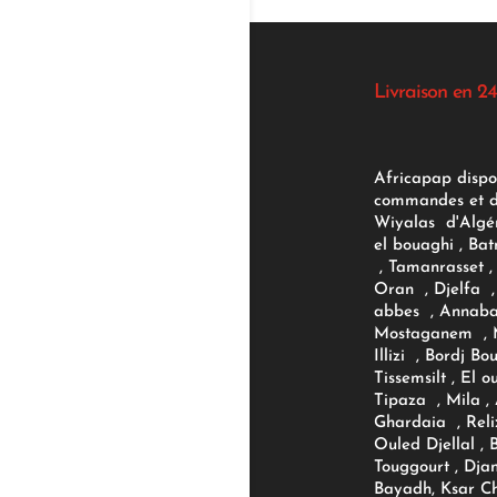
Livraison en 24
Africapap dispo
commandes et d'
Wiyalas d'Algér
el bouaghi , Bat
, Tamanrasset , 
Oran , Djelfa , 
abbes , Annaba
Mostaganem , M
Illizi , Bordj B
Tissemsilt , El 
Tipaza , Mila ,
Ghardaia , Reli
Ouled Djellal , 
Touggourt , Djan
Bayadh, Ksar Ch