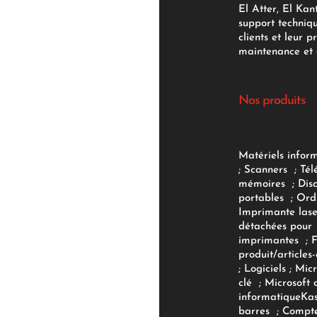
El Atter, El Kan
support techniq
clients et leur p
maintenance et d
Nos produits
Matériels infor
;
Scanners
;
Tél
mémoires
;
Dis
portables
;
Ord
Imprimante lase
détachées pour
imprimantes
;
produit/articles-
;
Logiciels
; Micr
clé
;
Microsoft 
informatique
Ka
barres
;
Compte