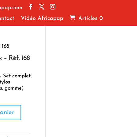
apap.com
ntact
Vidéo Africapap
Articles 0
. 168
x – Réf. 168
 Set complet
tylos
es, gomme)
anier