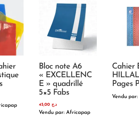
ahier
Bloc note A6
Cahier 
stique
« EXCELLENC
HILLAL
s
E » quadrillé
Pages 
5×5 Fabs
Vendu par:
45,00
د.ج
ricapap
Vendu par: Africapap