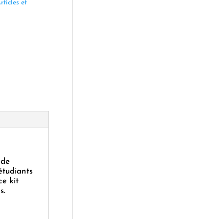
rticles et
 de
 étudiants
e kit
s.