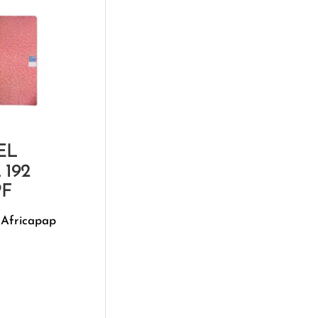
EL
 192
PF
 Africapap