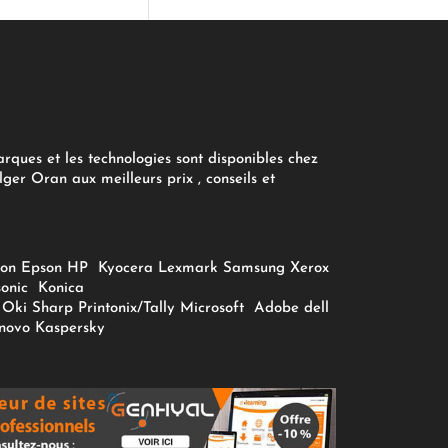
arques et les technologies sont disponibles chez
ger Oran aux meilleurs prix , conseils et
on
Epson
HP
Kyocera
Lexmark
Samsung
Xerox
onic
Konica
Oki
Sharp
Printonix/Tally
Microsoft
Adobe
dell
novo
Kaspersky