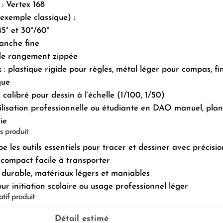
: Vertex 168
exemple classique) :
5° et 30°/60°
nche fine
de rangement zippée
x
: plastique rigide pour règles, métal léger pour compas, fin
que
: calibré pour dessin à l’échelle (1/100, 1/50)
tilisation professionnelle ou étudiante en DAO manuel, plan
ie
s produit
e les outils essentiels pour tracer et dessiner avec précisio
compact facile à transporter
n durable, matériaux légers et maniables
our initiation scolaire ou usage professionnel léger
atif produit
Détail estimé