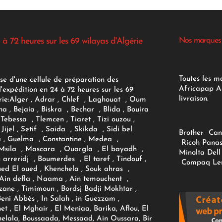
 à 72 heures sur les 69 wilayas d'Algérie
Nos marques
Toutes les m
se d'une cellule de préparation des
Africapap Al
expédition en 24 à 72 heures sur les 69
livraison.
ie:
Alger
, Adrar
, Chlef , Laghouat , Oum
na , Bejaia , Biskra , Bechar , Blida , Bouira
Tebessa , Tlemcen , Tiaret , Tizi ouzou ,
Jijel , Setif , Saida , Skikda , Sidi bel
Brother
Can
 , Guelma , Constantine , Medea ,
Ricoh
Panas
sila , Mascara , Ouargla , El bayadh ,
Minolta
Dell
ou arreridj , Boumerdes , El taref , Tindouf ,
Compaq
Le
oued El oued , Khenchela , Souk ahras ,
 Ain defla , Naama , Ain temouchent ,
zane , Timimoun , Bordsj Badji Mokhtar ,
Beni Abbès , In Salah , in Guezzam ,
et , El Mghair , El Meniaa, Barika, Aflou, El
elala, Boussaada, Messaad, Ain Oussara, Bir