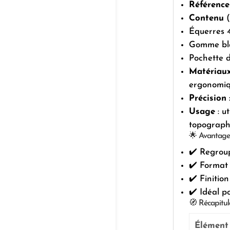
Référence
Contenu
(
Équerres 4
Gomme bla
Pochette 
Matériau
ergonomi
Précision
Usage
: u
topograph
🌟 Avantage
✔️ Regroup
✔️ Format 
✔️ Finitio
✔️ Idéal p
🧭 Récapitul
Élément