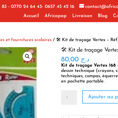
 83 - 0770 24 64 43- 0657 45 42 16
contact@afric
Accueil
Africapap
Livraison
Blog
Co
les et fournitures scolaires
/ 🛠️ Kit de traçage Vertex – Réf
🛠️ Kit de traçage Verte
80,00
د.ج
Kit de traçage Vertex 168
–
dessin technique (crayons, s
techniques, compas, équerr
en pochette portable.
quantité
Ajouter au p
de
🛠️
Kit
de