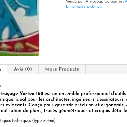
traçage
Vendu par: Africapap
Catégorie :
A
Vertex
fournitures scolaires
–
Réf.
168
n
Avis (0)
More Products
n
 traçage Vertex 168
est un ensemble professionnel d’outils
hnique, idéal pour les architectes, ingénieurs, dessinateurs,
s exigeants. Conçu pour garantir précision et ergonomie, c
 réalisation de plans, tracés géométriques et croquis détaillé
tiques techniques (type estimé)