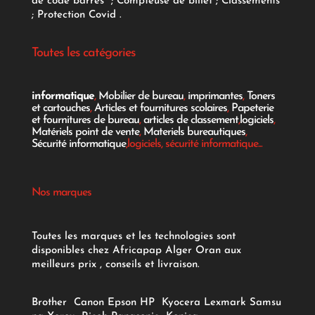
de code barres
;
Compteuse de billet
;
Classements
;
Protection Covid
.
Toutes les catégories
informatique
,
Mobilier de bureau
,
imprimantes
,
Toners
et cartouches
,
Articles et fournitures scolaires
,
Papeterie
et fournitures de bureau
,
articles de classement
,
logiciels
,
Matériels point de vente
,
Materiels bureautiques
,
Sécurité informatique
,logiciels, sécurité informatique...
Nos marques
Toutes les marques et les technologies sont
disponibles chez Africapap Alger Oran aux
meilleurs prix , conseils et livraison.
Brother
Canon
Epson
HP
Kyocera
Lexmark
Samsu