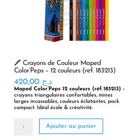
🖍️ Crayons de Couleur Maped
Color’Peps – 12 couleurs (ref. 183213)
420,00
د.ج
Maped Color’Peps 12 couleurs (réf. 183213)
–
crayons triangulaires confortables, mines
larges incassables, couleurs éclatantes, pack
compact. Idéal école & créativité.
quantité
Ajouter au panier
de
🖍️
Crayons