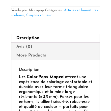
de
Couleur
Vendu par: Africapap
Catégories :
Articles et fournitures
Maped
scolaires
,
Crayons couleur
Color’Peps
–
12
couleurs
Description
(ref.
183213)
Avis (0)
More Products
Description
Les
Color’Peps Maped
offrent une
expérience de coloriage confortable et
durable avec leur forme triangulaire
ergonomique et la mine large
résistante (≈ 3,2 mm). Pensés pour les
enfants, ils allient sécurité, robustesse
et qualité de couleur — parfaits pour