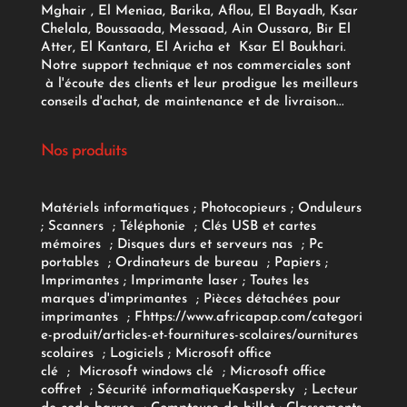
Mghair , El Meniaa, Barika, Aflou, El Bayadh, Ksar
Chelala, Boussaada, Messaad, Ain Oussara, Bir El
Atter, El Kantara, El Aricha et Ksar El Boukhari.
Notre support technique et nos commerciales sont
à l'écoute des clients et leur prodigue les meilleurs
conseils d'achat, de maintenance et de livraison...
Nos produits
Matériels informatiques
;
Photocopieurs
;
Onduleurs
;
Scanners
;
Téléphonie
;
Clés USB et cartes
mémoires
;
Disques durs et serveurs nas
;
Pc
portables
;
Ordinateurs
de bureau
;
Papiers
;
Imprimantes
;
Imprimante laser
;
Toutes les
marques d'imprimantes
;
Pièces détachées pour
imprimantes
;
F
https://www.africapap.com/categori
e-produit/articles-et-fournitures-scolaires/
ournitures
scolaires
;
Logiciels
; Microsoft office
clé
;
Microsoft windows clé
;
Microsoft office
coffret
;
Sécurité informatique
Kaspersky
;
Lecteur