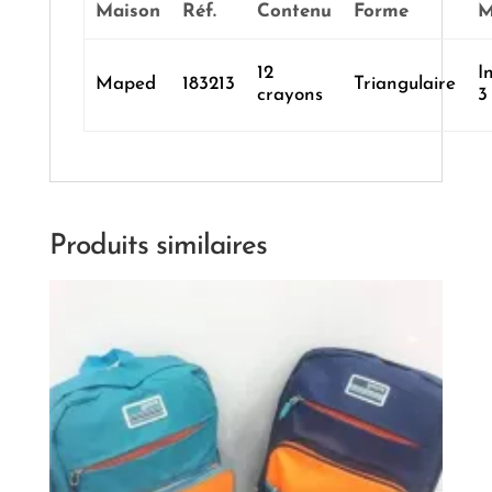
Maison
Réf.
Contenu
Forme
M
12
I
Maped
183213
Triangulaire
crayons
3
Produits similaires