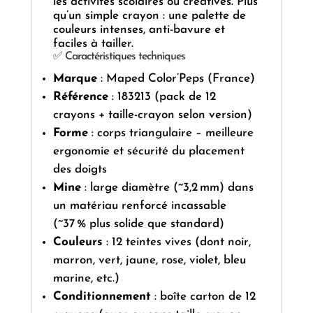
les activités scolaires ou créatives. Plus
qu’un simple crayon : une palette de
couleurs intenses, anti-bavure et
faciles à tailler.
✅ Caractéristiques techniques
Marque
: Maped Color’Peps (France)
Référence
: 183213 (pack de 12
crayons + taille-crayon selon version)
Forme
: corps triangulaire – meilleure
ergonomie et sécurité du placement
des doigts
Mine
: large diamètre (~3,2 mm) dans
un matériau renforcé incassable
(~37 % plus solide que standard)
Couleurs
: 12 teintes vives (dont noir,
marron, vert, jaune, rose, violet, bleu
marine, etc.)
Conditionnement
: boîte carton de 12