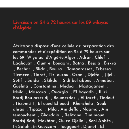
Livraison en 24 à 72 heures sur les 69 wilayas
d'Algérie
Africapap dispose d'une cellule de préparation des
commandes et d'expédition en 24 à 72 heures sur
les 69 Wiyalas d'Algérie:
Alger
, Adrar
, Chlef ,
Laghouat , Oum el bouaghi , Batna , Bejaia , Biskra
, Bechar , Blida , Bouira , Tamanrasset , Tebessa ,
Tlemcen , Tiaret , Tizi ouzou , Oran , Djelfa , Jijel ,
Setif , Saida , Skikda , Sidi bel abbes , Annaba ,
Guelma , Constantine , Medea , Mostaganem ,
Msila , Mascara , Ouargla , El bayadh , Illizi ,
Bordj Bou arreridj , Boumerdes , El taref , Tindouf
, Tissemsilt , El oued El oued , Khenchela , Souk
ahras , Tipaza , Mila , Ain defla , Naama , Ain
temouchent , Ghardaia , Relizane , Timimoun ,
Bordsj Badji Mokhtar , Ouled Djellal , Beni Abbès ,
In Salah , in Guezzam , Touggourt , Djanet , El