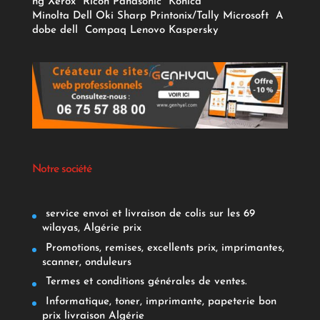
ng
Xerox
Ricoh
Panasonic
Konica
Minolta
Dell
Oki
Sharp
Printonix/Tally
Microsoft
A
dobe
dell
Compaq
Lenovo
Kaspersky
Notre société
service envoi et livraison de colis sur les 69
wilayas, Algérie prix
Promotions, remises, excellents prix, imprimantes,
scanner, onduleurs
Termes et conditions générales de ventes.
Informatique, toner, imprimante, papeterie bon
prix livraison Algérie