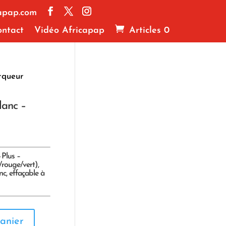
apap.com
ntact
Vidéo Africapap
Articles 0
rqueur
lanc –
Plus –
/rouge/vert),
c, effaçable à
anier