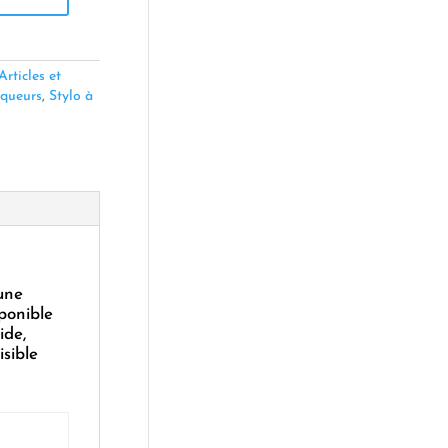
Articles et
queurs
,
Stylo à
une
sponible
ide,
isible