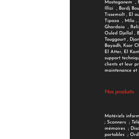
Mostaganem , M
Illizi , Bordj B
Tissemsilt , El 
Tipaza , Mila ,
Ghardaia , Reli
Ouled Djellal , 
Touggourt , Djan
Bayadh, Ksar Ch
El Atter, El Kan
support techniq
clients et leur p
maintenance et d
Nos produits
Matériels infor
;
Scanners
;
Tél
mémoires
;
Dis
portables
;
Ord