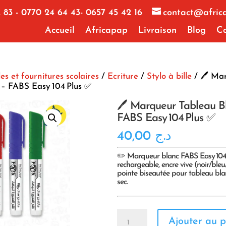
 83 - 0770 24 64 43- 0657 45 42 16
contact@afric
Accueil
Africapap
Livraison
Blog
Co
les et fournitures scolaires
/
Ecriture
/
Stylo à bille
/ 🖊️ Ma
 – FABS Easy 104 Plus ✅
🖊️ Marqueur Tableau B
FABS Easy 104 Plus ✅
40,00
د.ج
✏️
Marqueur blanc FABS Easy 104 
rechargeable, encre vive (noir/bleu
pointe biseautée pour tableau blan
sec.
quantité
Ajouter au p
de