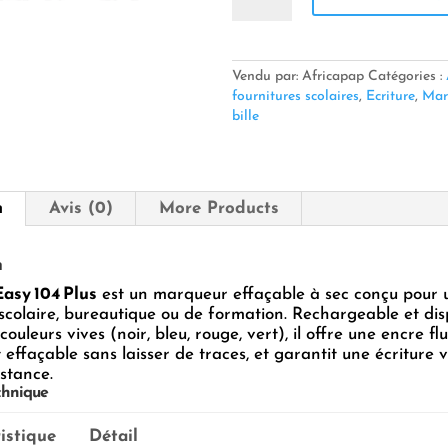
🖊️
Marqueur
Tableau
Blanc
Vendu par: Africapap
Catégories :
–
fournitures scolaires
,
Ecriture
,
Mar
FABS
bille
Easy 104 Plus
✅
n
Avis (0)
More Products
n
asy 104 Plus
est un marqueur effaçable à sec conçu pour 
n scolaire, bureautique ou de formation. Rechargeable et di
ouleurs vives (noir, bleu, rouge, vert), il offre une encre flu
 effaçable sans laisser de traces, et garantit une écriture v
stance.
chnique
istique
Détail