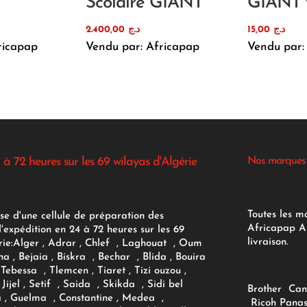
Scolaire GIANT
GIANT 
2.400,00
د.ج
15,00
د.ج
ricapap
Vendu par: Africapap
Vendu par:
 à 72 heures sur les 69 wilayas d'Algérie
Nos marques
Toutes les m
se d'une cellule de préparation des
Africapap Al
expédition en 24 à 72 heures sur les 69
livraison.
ie:
Alger
, Adrar
, Chlef , Laghouat , Oum
na , Bejaia , Biskra , Bechar , Blida , Bouira
Tebessa , Tlemcen , Tiaret , Tizi ouzou ,
Jijel , Setif , Saida , Skikda , Sidi bel
Brother
Can
 , Guelma , Constantine , Medea ,
Ricoh
Panas