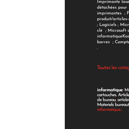
Imprimante lase
détachées pour
imprimantes
;
produit/articles-
;
Logiciels
; Micr
clé
;
Microsoft 
informatique
Ka
barres
;
Compte
.
Toutes les caté
informatique
,
Mo
cartouches
,
Articl
de bureau
,
articl
Materiels bureau
informatique...