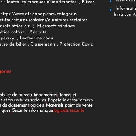
Termes et 
r
;
Toutes les marques d'imprimantes
;
Pièces
Informatiq
F
https://www.africapap.com/categorie-
livraison A
et-fournitures-scolaires/
ournitures scolaires
osoft office clé
;
Microsoft windows
office coffret
;
Sécurité
spersky
;
Lecteur de code
use de billet
;
Classements
;
Protection Covid
gories
bilier de bureau
,
imprimantes
,
Toners et
es et fournitures scolaires
,
Papeterie et fournitures
es de classement
,
logiciels
,
Matériels point de vente
,
tiques
,
Sécurité informatique
,logiciels, sécurité