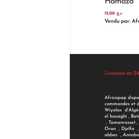
Hamaza
15,00
د.ج
Vendu par: Af
Livraison en 24
Africapap dispo
commandes et d'
Wiyalas d'Algér
el bouaghi , Bat
, Tamanrasset , 
Oran , Djelfa , 
abbes , Annaba