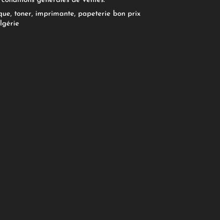
conditions générales de ventes.
ue, toner, imprimante, papeterie bon prix
lgérie