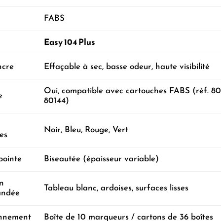
FABS
Easy 104 Plus
ncre
Effaçable à sec, basse odeur, haute visibilité
Oui, compatible avec cartouches FABS (réf. 80
e
80144)
Noir, Bleu, Rouge, Vert
es
pointe
Biseautée (épaisseur variable)
on
Tableau blanc, ardoises, surfaces lisses
andée
onnement
Boîte de 10 marqueurs / cartons de 36 boîtes