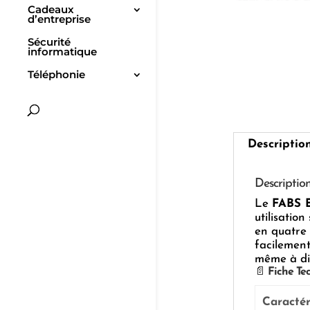
Cadeaux
d’entreprise
Sécurité
informatique
Téléphonie
Descriptio
Descriptio
Le
FABS E
utilisatio
en quatre c
facilement
même à di
📄
Fiche Te
Caractér