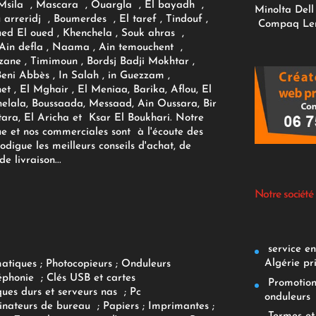
sila , Mascara , Ouargla , El bayadh ,
Minolta
Dell
ou arreridj , Boumerdes , El taref , Tindouf ,
Compaq
Le
oued El oued , Khenchela , Souk ahras ,
 Ain defla , Naama , Ain temouchent ,
zane , Timimoun , Bordsj Badji Mokhtar ,
Beni Abbès , In Salah , in Guezzam ,
et , El Mghair , El Meniaa, Barika, Aflou, El
elala, Boussaada, Messaad, Ain Oussara, Bir
tara, El Aricha et Ksar El Boukhari. Notre
ue et nos commerciales sont à l'écoute des
rodigue les meilleurs conseils d'achat, de
e livraison...
Notre société
service env
Algérie pr
matiques
;
Photocopieurs
;
Onduleurs
éphonie
;
Clés USB et cartes
Promotions
ques durs et serveurs nas
;
Pc
onduleurs
inateurs
de bureau
;
Papiers
; Imprimantes
;