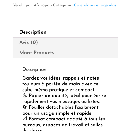
—
Vendu par: Africapap
Catégorie :
Calendriers et agendas
Praticité
&
Organisation
au
Description
Quotidien
📌
Avis (0)
✨
More Products
Description
Gardez vos idées, rappels et notes
toujours à portée de main avec ce
cube mémo pratique et compact.
💪 Papier de qualité, idéal pour écrire
rapidement vos messages ou listes.
🔄 Feuilles détachables facilement
pour un usage simple et rapide.
📐 Format compact adapté à tous les
bureaux, espaces de travail et salles
de classe.