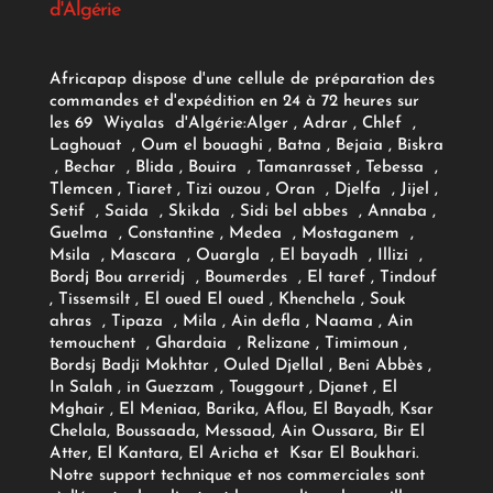
d'Algérie
Africapap dispose d'une cellule de préparation des
commandes et d'expédition en 24 à 72 heures sur
les 69 Wiyalas d'Algérie:
Alger
, Adrar
, Chlef ,
Laghouat , Oum el bouaghi , Batna , Bejaia , Biskra
, Bechar , Blida , Bouira , Tamanrasset , Tebessa ,
Tlemcen , Tiaret , Tizi ouzou , Oran , Djelfa , Jijel ,
Setif , Saida , Skikda , Sidi bel abbes , Annaba ,
Guelma , Constantine , Medea , Mostaganem ,
Msila , Mascara , Ouargla , El bayadh , Illizi ,
Bordj Bou arreridj , Boumerdes , El taref , Tindouf
, Tissemsilt , El oued El oued , Khenchela , Souk
ahras , Tipaza , Mila , Ain defla , Naama , Ain
temouchent , Ghardaia , Relizane , Timimoun ,
Bordsj Badji Mokhtar , Ouled Djellal , Beni Abbès ,
In Salah , in Guezzam , Touggourt , Djanet , El
Mghair , El Meniaa, Barika, Aflou, El Bayadh, Ksar
Chelala, Boussaada, Messaad, Ain Oussara, Bir El
Atter, El Kantara, El Aricha et Ksar El Boukhari.
Notre support technique et nos commerciales sont