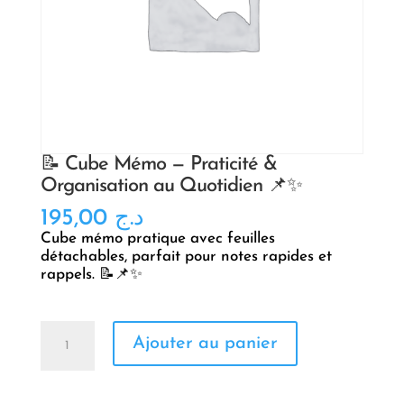
📝 Cube Mémo — Praticité &
Organisation au Quotidien 📌✨
195,00
د.ج
Cube mémo pratique avec feuilles
détachables, parfait pour notes rapides et
rappels. 📝📌✨
quantité
Ajouter au panier
de
📝
Cube
Mémo