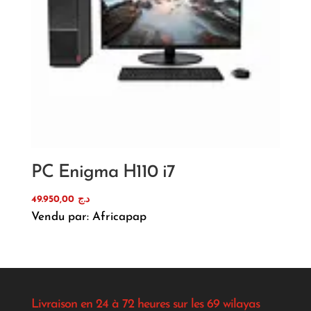
PC Enigma H110 i7
49.950,00
د.ج
Vendu par: Africapap
Livraison en 24 à 72 heures sur les 69 wilayas