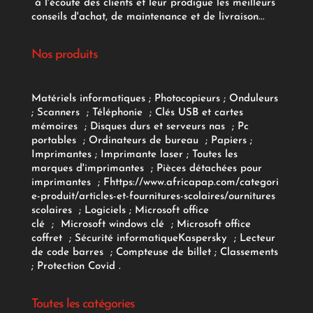
à l'écoute des clients et leur prodigue les meilleurs
conseils d'achat, de maintenance et de livraison...
Nos produits
Matériels informatiques
;
Photocopieurs
;
Onduleurs
;
Scanners
;
Téléphonie
;
Clés USB et cartes
mémoires
;
Disques durs et serveurs nas
;
Pc
portables
;
Ordinateurs
de bureau
;
Papiers
;
Imprimantes
;
Imprimante laser
;
Toutes les
marques d'imprimantes
;
Pièces détachées pour
imprimantes
;
F
https://www.africapap.com/categori
e-produit/articles-et-fournitures-scolaires/
ournitures
scolaires
;
Logiciels
; Microsoft office
clé
;
Microsoft windows clé
;
Microsoft office
coffret
;
Sécurité informatique
Kaspersky
;
Lecteur
de code barres
;
Compteuse de billet
;
Classements
;
Protection Covid
.
Toutes les catégories