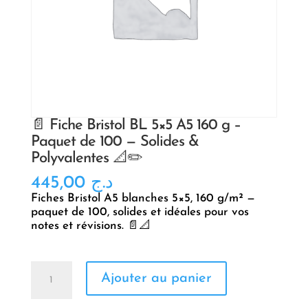
📄 Fiche Bristol BL 5×5 A5 160 g –
Paquet de 100 — Solides &
Polyvalentes 📐✏️
445,00
د.ج
Fiches Bristol A5 blanches 5×5, 160 g/m² —
paquet de 100, solides et idéales pour vos
notes et révisions. 📄📐
quantité
Ajouter au panier
de
📄