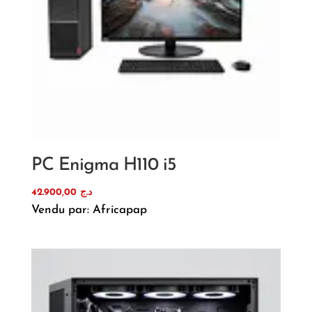
PC Enigma H110 i5
42.900,00
د.ج
Vendu par: Africapap