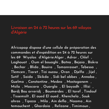
Livraison en 24 à 72 heures sur les 69 wilayas
d'Algérie
Africapap dispose d'une cellule de préparation des
commandes et d'expédition en 24 à 72 heures sur
les 69 Wiyalas d'Algérie:
Alger
, Adrar
, Chlef ,
Laghouat , Oum el bouaghi , Batna , Bejaia , Biskra
, Bechar , Blida , Bouira , Tamanrasset , Tebessa ,
Tlemcen , Tiaret , Tizi ouzou , Oran , Djelfa , Jijel ,
Setif , Saida , Skikda , Sidi bel abbes , Annaba ,
Guelma , Constantine , Medea , Mostaganem ,
Msila , Mascara , Ouargla , El bayadh , Illizi ,
Bordj Bou arreridj , Boumerdes , El taref , Tindouf
, Tissemsilt , El oued El oued , Khenchela , Souk
ahras , Tipaza , Mila , Ain defla , Naama , Ain
temouchent , Ghardaia , Relizane , Timimoun ,