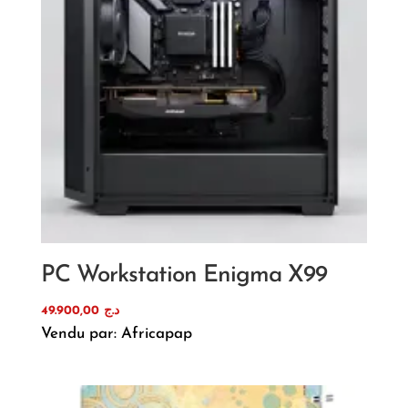
PC Workstation Enigma X99
49.900,00
د.ج
Vendu par: Africapap