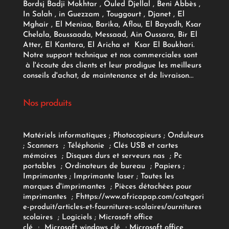
Bordsj Badji Mokhtar , Ouled Djellal , Beni Abbès ,
In Salah , in Guezzam , Touggourt , Djanet , El
Mghair , El Meniaa, Barika, Aflou, El Bayadh, Ksar
Chelala, Boussaada, Messaad, Ain Oussara, Bir El
Atter, El Kantara, El Aricha et Ksar El Boukhari.
Notre support technique et nos commerciales sont
à l'écoute des clients et leur prodigue les meilleurs
conseils d'achat, de maintenance et de livraison...
Nos produits
Matériels informatiques
;
Photocopieurs
;
Onduleurs
;
Scanners
;
Téléphonie
;
Clés USB et cartes
mémoires
;
Disques durs et serveurs nas
;
Pc
portables
;
Ordinateurs
de bureau
;
Papiers
;
Imprimantes
;
Imprimante laser
;
Toutes les
marques d'imprimantes
;
Pièces détachées pour
imprimantes
;
F
https://www.africapap.com/categori
e-produit/articles-et-fournitures-scolaires/
ournitures
scolaires
;
Logiciels
; Microsoft office
clé
;
Microsoft windows clé
;
Microsoft office