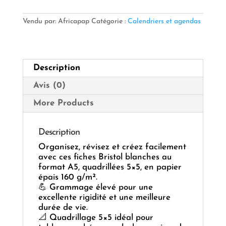
Fiche
Bristol
BL
Vendu par: Africapap
Catégorie :
Calendriers et agendas
5x5
A5
160
g
Description
–
Paquet
Avis (0)
de
100
More Products
—
Solides
&
Description
Polyvalentes
Organisez, révisez et créez facilement
📐
avec ces fiches Bristol blanches au
✏️
format A5, quadrillées 5×5, en papier
épais 160 g/m².
💪 Grammage élevé pour une
excellente rigidité et une meilleure
durée de vie.
📐 Quadrillage 5×5 idéal pour