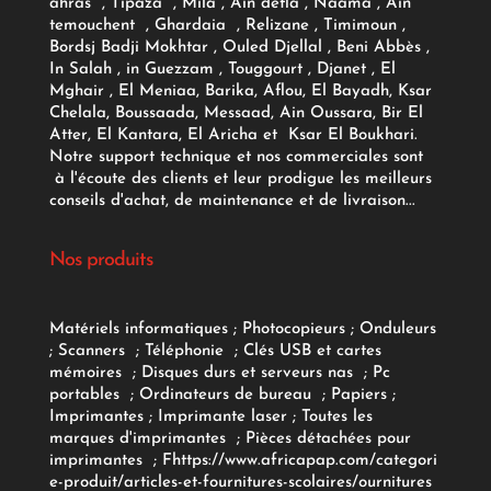
ahras , Tipaza , Mila , Ain defla , Naama , Ain
temouchent , Ghardaia , Relizane , Timimoun ,
Bordsj Badji Mokhtar , Ouled Djellal , Beni Abbès ,
In Salah , in Guezzam , Touggourt , Djanet , El
Mghair , El Meniaa, Barika, Aflou, El Bayadh, Ksar
Chelala, Boussaada, Messaad, Ain Oussara, Bir El
Atter, El Kantara, El Aricha et Ksar El Boukhari.
Notre support technique et nos commerciales sont
à l'écoute des clients et leur prodigue les meilleurs
conseils d'achat, de maintenance et de livraison...
Nos produits
Matériels informatiques
;
Photocopieurs
;
Onduleurs
;
Scanners
;
Téléphonie
;
Clés USB et cartes
mémoires
;
Disques durs et serveurs nas
;
Pc
portables
;
Ordinateurs
de bureau
;
Papiers
;
Imprimantes
;
Imprimante laser
;
Toutes les
marques d'imprimantes
;
Pièces détachées pour
imprimantes
;
F
https://www.africapap.com/categori
e-produit/articles-et-fournitures-scolaires/
ournitures