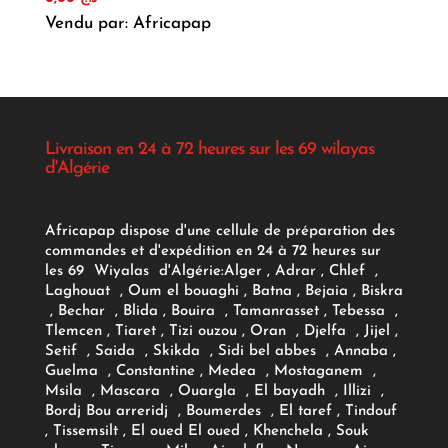
Vendu par: Africapap
Livraison en 24 à 72 heures sur les 69 wilayas
d'Algérie
Africapap dispose d'une cellule de préparation des
commandes et d'expédition en 24 à 72 heures sur
les 69 Wiyalas d'Algérie:
Alger
, Adrar
, Chlef ,
Laghouat , Oum el bouaghi , Batna , Bejaia , Biskra
, Bechar , Blida , Bouira , Tamanrasset , Tebessa ,
Tlemcen , Tiaret , Tizi ouzou , Oran , Djelfa , Jijel ,
Setif , Saida , Skikda , Sidi bel abbes , Annaba ,
Guelma , Constantine , Medea , Mostaganem ,
Msila , Mascara , Ouargla , El bayadh , Illizi ,
Bordj Bou arreridj , Boumerdes , El taref , Tindouf
, Tissemsilt , El oued El oued , Khenchela , Souk