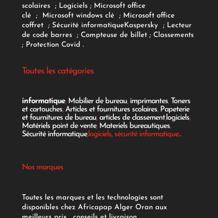
scolaires
;
Logiciels
; Microsoft office
clé
;
Microsoft windows clé
;
Microsoft office
coffret
;
Sécurité informatique
Kaspersky
;
Lecteur
de code barres
;
Compteuse de billet
;
Classements
;
Protection Covid
.
Toutes les catégories
informatique
,
Mobilier de bureau
,
imprimantes
,
Toners
et cartouches
,
Articles et fournitures scolaires
,
Papeterie
et fournitures de bureau
,
articles de classement
,
logiciels
,
Matériels point de vente
,
Materiels bureautiques
,
Sécurité informatique
,logiciels, sécurité informatique...
Nos marques
Toutes les marques et les technologies sont
disponibles chez Africapap Alger Oran aux
meilleurs prix , conseils et livraison.