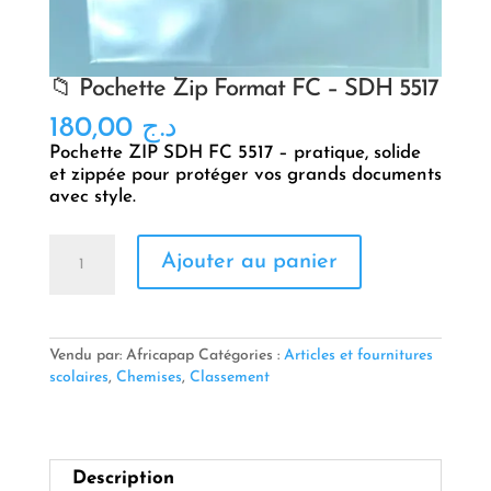
📁 Pochette Zip Format FC – SDH 5517
180,00
د.ج
Pochette ZIP SDH FC 5517 – pratique, solide
et zippée pour protéger vos grands documents
avec style.
quantité
Ajouter au panier
de
📁
Pochette
Zip
Format
Vendu par: Africapap
Catégories :
Articles et fournitures
FC
scolaires
,
Chemises
,
Classement
–
SDH
5517
Description