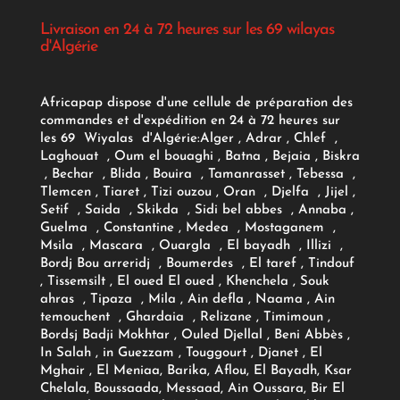
Livraison en 24 à 72 heures sur les 69 wilayas
d'Algérie
Africapap dispose d'une cellule de préparation des
commandes et d'expédition en 24 à 72 heures sur
les 69 Wiyalas d'Algérie:
Alger
, Adrar
, Chlef ,
Laghouat , Oum el bouaghi , Batna , Bejaia , Biskra
, Bechar , Blida , Bouira , Tamanrasset , Tebessa ,
Tlemcen , Tiaret , Tizi ouzou , Oran , Djelfa , Jijel ,
Setif , Saida , Skikda , Sidi bel abbes , Annaba ,
Guelma , Constantine , Medea , Mostaganem ,
Msila , Mascara , Ouargla , El bayadh , Illizi ,
Bordj Bou arreridj , Boumerdes , El taref , Tindouf
, Tissemsilt , El oued El oued , Khenchela , Souk
ahras , Tipaza , Mila , Ain defla , Naama , Ain
temouchent , Ghardaia , Relizane , Timimoun ,
Bordsj Badji Mokhtar , Ouled Djellal , Beni Abbès ,
In Salah , in Guezzam , Touggourt , Djanet , El
Mghair , El Meniaa, Barika, Aflou, El Bayadh, Ksar
Chelala, Boussaada, Messaad, Ain Oussara, Bir El