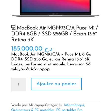
💻MacBook Air MGN93C/A Puce M1 /
DDR4 8GB / SSD 256GB / Écran 13.6″
Retina 3K
185.000,00
د.ج
MacBook Air MGN93C/A – Puce M1, 8 Go
DDR4, SSD 256 Go, écran Retina 13.6″ 3K.
Léger, performant et mobile. Livraison 58
wilayas & Africapap.
quantité
Ajouter au panier
de
💻
MacBook
Air
MGN93C/A
Vendu par: Africapap
Catégories :
Informatique
,
Puce
Ordinateurs & PC portables
,
PC portables Pro