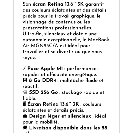
Son
écran Retina 13.6″ 3K
garantit
des couleurs éclatantes et des détails
précis pour le travail graphique, le
visionnage de contenus ou les
présentations professionnelles.
Ultra-fin, silencieux et doté d’une
autonomie exceptionnelle, le MacBook
Air MGN93C/A est idéal pour
travailler et se divertir où que vous
soyez.
⚡
Puce Apple M1
: performances
rapides et efficacité énergétique.
💾
8 Go DDR4
: multitâche fluide et
réactif.
🚀
SSD 256 Go
: stockage rapide et
fiable.
🖥️
Écran Retina 13.6″ 3K
: couleurs
éclatantes et détails précis.
💼
Design léger et silencieux
: idéal
pour la mobilité.
🚚
Livraison disponible dans les 58