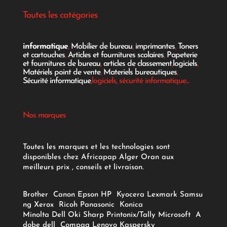
Toutes les catégories
informatique
,
Mobilier de bureau
,
imprimantes
,
Toners
et cartouches
,
Articles et fournitures scolaires
,
Papeterie
et fournitures de bureau
,
articles de classement
,
logiciels
,
Matériels point de vente
,
Materiels bureautiques
,
Sécurité informatique
,logiciels, sécurité informatique...
Nos marques
Toutes les marques et les technologies sont
disponibles chez Africapap Alger Oran aux
meilleurs prix , conseils et livraison.
Brother
Canon
Epson
HP
Kyocera
Lexmark
Samsu
ng
Xerox
Ricoh
Panasonic
Konica
Minolta
Dell
Oki
Sharp
Printonix/Tally
Microsoft
A
dobe
dell
Compaq
Lenovo
Kaspersky