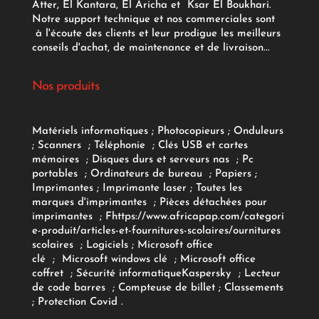
Atter, El Kantara, El Aricha et Ksar El Boukhari.
Notre support technique et nos commerciales sont
à l'écoute des clients et leur prodigue les meilleurs
conseils d'achat, de maintenance et de livraison...
Nos produits
Matériels informatiques
;
Photocopieurs
;
Onduleurs
;
Scanners
;
Téléphonie
;
Clés USB et cartes
mémoires
;
Disques durs et serveurs nas
;
Pc
portables
;
Ordinateurs
de bureau
;
Papiers
;
Imprimantes
;
Imprimante laser
;
Toutes les
marques d'imprimantes
;
Pièces détachées pour
imprimantes
;
F
https://www.africapap.com/categori
e-produit/articles-et-fournitures-scolaires/
ournitures
scolaires
;
Logiciels
; Microsoft office
clé
;
Microsoft windows clé
;
Microsoft office
coffret
;
Sécurité informatique
Kaspersky
;
Lecteur
de code barres
;
Compteuse de billet
;
Classements
;
Protection Covid
.