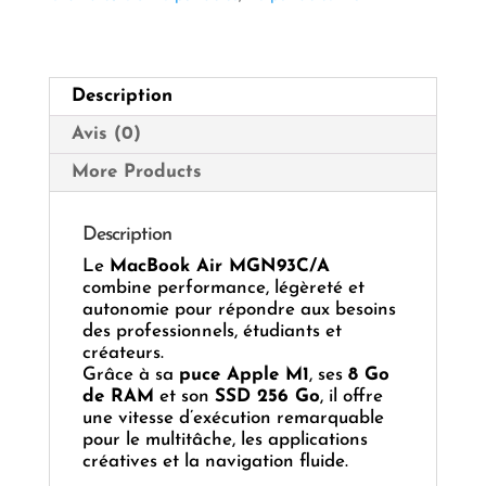
M1
/
DDR4
8GB
Description
/
SSD
Avis (0)
256GB
/
More Products
Écran
13.6"
Retina
Description
3K
Le
MacBook Air MGN93C/A
combine performance, légèreté et
autonomie pour répondre aux besoins
des professionnels, étudiants et
créateurs.
Grâce à sa
puce Apple M1
, ses
8 Go
de RAM
et son
SSD 256 Go
, il offre
une vitesse d’exécution remarquable
pour le multitâche, les applications
créatives et la navigation fluide.