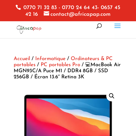
0770 71 32 83 - 0770 24 64 43- 0657 45
42 16
contact@africapap.com
Accueil
/
Informatique
/
Ordinateurs & PC
portables
/
PC portables Pro
/ 💻MacBook Air
MGN93C/A Puce M1 / DDR4 8GB / SSD
256GB / Écran 13.6″ Retina 3K