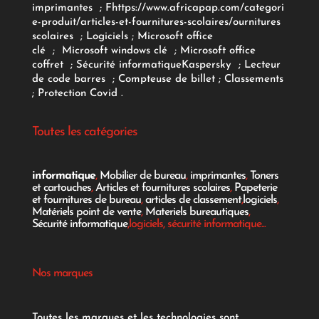
imprimantes
;
F
https://www.africapap.com/categori
e-produit/articles-et-fournitures-scolaires/
ournitures
scolaires
;
Logiciels
; Microsoft office
clé
;
Microsoft windows clé
;
Microsoft office
coffret
;
Sécurité informatique
Kaspersky
;
Lecteur
de code barres
;
Compteuse de billet
;
Classements
;
Protection Covid
.
Toutes les catégories
informatique
,
Mobilier de bureau
,
imprimantes
,
Toners
et cartouches
,
Articles et fournitures scolaires
,
Papeterie
et fournitures de bureau
,
articles de classement
,
logiciels
,
Matériels point de vente
,
Materiels bureautiques
,
Sécurité informatique
,logiciels, sécurité informatique...
Nos marques
Toutes les marques et les technologies sont