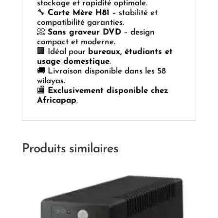
stockage et rapidité optimale.
🔧
Carte Mère H81
– stabilité et
compatibilité garanties.
📀
Sans graveur DVD
– design
compact et moderne.
🏢 Idéal pour
bureaux, étudiants et
usage domestique
.
🚚 Livraison disponible dans les 58
wilayas.
🏬
Exclusivement disponible chez
Africapap
.
Produits similaires