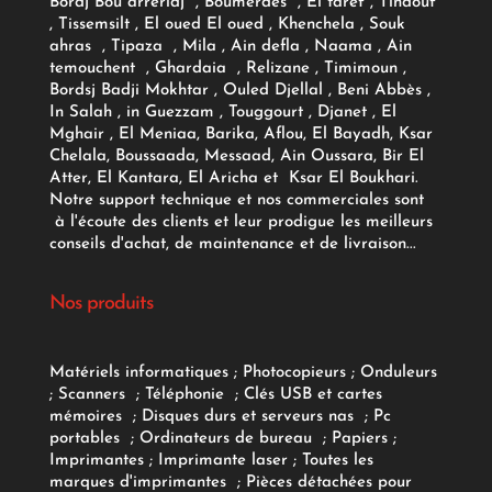
Bordj Bou arreridj , Boumerdes , El taref , Tindouf
, Tissemsilt , El oued El oued , Khenchela , Souk
ahras , Tipaza , Mila , Ain defla , Naama , Ain
temouchent , Ghardaia , Relizane , Timimoun ,
Bordsj Badji Mokhtar , Ouled Djellal , Beni Abbès ,
In Salah , in Guezzam , Touggourt , Djanet , El
Mghair , El Meniaa, Barika, Aflou, El Bayadh, Ksar
Chelala, Boussaada, Messaad, Ain Oussara, Bir El
Atter, El Kantara, El Aricha et Ksar El Boukhari.
Notre support technique et nos commerciales sont
à l'écoute des clients et leur prodigue les meilleurs
conseils d'achat, de maintenance et de livraison...
Nos produits
Matériels informatiques
;
Photocopieurs
;
Onduleurs
;
Scanners
;
Téléphonie
;
Clés USB et cartes
mémoires
;
Disques durs et serveurs nas
;
Pc
portables
;
Ordinateurs
de bureau
;
Papiers
;
Imprimantes
;
Imprimante laser
;
Toutes les
marques d'imprimantes
;
Pièces détachées pour