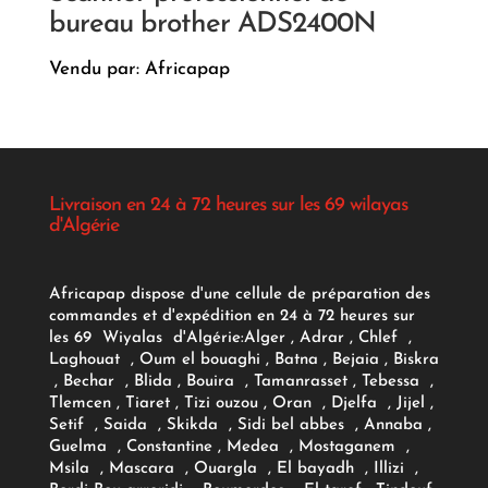
bureau brother ADS2400N
Vendu par: Africapap
Livraison en 24 à 72 heures sur les 69 wilayas
d'Algérie
Africapap dispose d'une cellule de préparation des
commandes et d'expédition en 24 à 72 heures sur
les 69 Wiyalas d'Algérie:
Alger
, Adrar
, Chlef ,
Laghouat , Oum el bouaghi , Batna , Bejaia , Biskra
, Bechar , Blida , Bouira , Tamanrasset , Tebessa ,
Tlemcen , Tiaret , Tizi ouzou , Oran , Djelfa , Jijel ,
Setif , Saida , Skikda , Sidi bel abbes , Annaba ,
Guelma , Constantine , Medea , Mostaganem ,
Msila , Mascara , Ouargla , El bayadh , Illizi ,