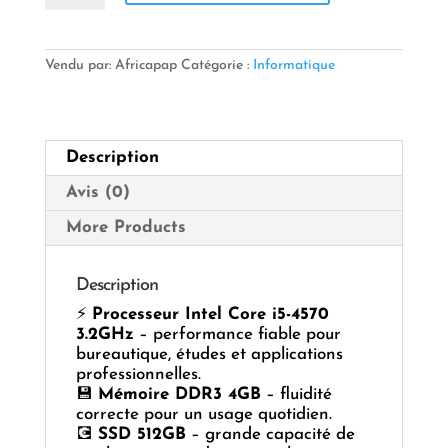
💻
UC
CM
H81
Vendu par: Africapap
Catégorie :
Informatique
/
CORE
I5-
4570
Description
3.2GHz
/
Avis (0)
DDR3
4GB
More Products
/
SSD
512GB
Description
/
⚡
Processeur Intel Core i5-4570
SANS
3.2GHz
– performance fiable pour
G.DVD
bureautique, études et applications
professionnelles.
💾
Mémoire DDR3 4GB
– fluidité
correcte pour un usage quotidien.
💽
SSD 512GB
– grande capacité de