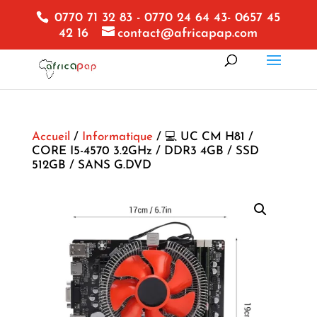
0770 71 32 83 - 0770 24 64 43- 0657 45
42 16
contact@africapap.com
Accueil
/
Informatique
/ 💻 UC CM H81 /
CORE I5-4570 3.2GHz / DDR3 4GB / SSD
512GB / SANS G.DVD