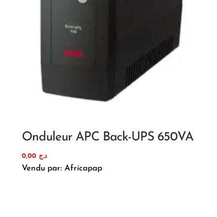
Onduleur APC Back-UPS 650VA
0,00
د.ج
Vendu par: Africapap