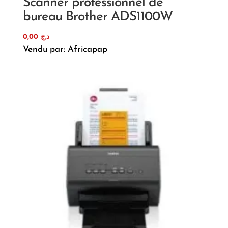
Scanner professionnel de
bureau Brother ADS1100W
0,00
د.ج
Vendu par: Africapap