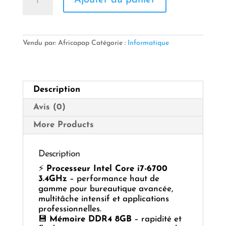
Ajouter au panier
de
💻
UC
CM
H110
Vendu par: Africapap
Catégorie :
Informatique
/
CORE
I7-
6700
Description
3.4GHz
/
Avis (0)
DDR4
8GB
More Products
/
SSD
512GB
Description
/
⚡
Processeur Intel Core i7-6700
SANS
3.4GHz
– performance haut de
G.DVD
gamme pour bureautique avancée,
multitâche intensif et applications
professionnelles.
💾
Mémoire DDR4 8GB
– rapidité et