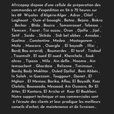
Africapap dispose d'une cellule de préparation des
commandes et d'expédition en 24 à 72 heures sur
les 69 Wiyalas d'Algérie:
Alger
, Adrar
, Chlef ,
Laghouat , Oum el bouaghi , Batna , Bejaia , Biskra
, Bechar , Blida , Bouira , Tamanrasset , Tebessa ,
Tlemcen , Tiaret , Tizi ouzou , Oran , Djelfa , Jijel ,
Setif , Saida , Skikda , Sidi bel abbes , Annaba ,
Guelma , Constantine , Medea , Mostaganem ,
Msila , Mascara , Ouargla , El bayadh , Illizi ,
Bordj Bou arreridj , Boumerdes , El taref , Tindouf
, Tissemsilt , El oued El oued , Khenchela , Souk
ahras , Tipaza , Mila , Ain defla , Naama , Ain
temouchent , Ghardaia , Relizane , Timimoun ,
Bordsj Badji Mokhtar , Ouled Djellal , Beni Abbès ,
In Salah , in Guezzam , Touggourt , Djanet , El
Mghair , El Meniaa, Barika, Aflou, El Bayadh, Ksar
Chelala, Boussaada, Messaad, Ain Oussara, Bir El
Atter, El Kantara, El Aricha et Ksar El Boukhari.
Notre support technique et nos commerciales sont
à l'écoute des clients et leur prodigue les meilleurs
conseils d'achat, de maintenance et de livraison...