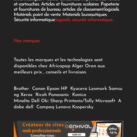
et cartouches
,
Articles et fournitures scolaires
,
Papeterie
et fournitures de bureau
,
articles de classement
,
logiciels
,
Matériels point de vente
,
Materiels bureautiques
,
Sécurité informatique
,logiciels, sécurité informatique...
Nos marques
Toutes les marques et les technologies sont
disponibles chez Africapap Alger Oran aux
meilleurs prix , conseils et livraison.
Brother
Canon
Epson
HP
Kyocera
Lexmark
Samsu
ng
Xerox
Ricoh
Panasonic
Konica
Minolta
Dell
Oki
Sharp
Printonix/Tally
Microsoft
A
dobe
dell
Compaq
Lenovo
Kaspersky