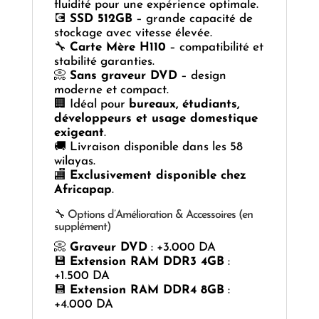
fluidité pour une expérience optimale.
💽
SSD 512GB
– grande capacité de
stockage avec vitesse élevée.
🔧
Carte Mère H110
– compatibilité et
stabilité garanties.
📀
Sans graveur DVD
– design
moderne et compact.
🏢 Idéal pour
bureaux, étudiants,
développeurs et usage domestique
exigeant
.
🚚 Livraison disponible dans les 58
wilayas.
🏬
Exclusivement disponible chez
Africapap
.
🔧 Options d’Amélioration & Accessoires (en
supplément)
📀
Graveur DVD
: +3.000 DA
💾
Extension RAM DDR3 4GB
:
+1.500 DA
💾
Extension RAM DDR4 8GB
:
+4.000 DA