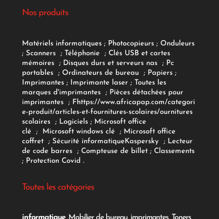
Nos produits
Matériels informatiques
;
Photocopieurs
;
Onduleurs
;
Scanners
;
Téléphonie
;
Clés USB et cartes
mémoires
;
Disques durs et serveurs nas
;
Pc
portables
;
Ordinateurs
de bureau
;
Papiers
;
Imprimantes
;
Imprimante laser
;
Toutes les
marques d'imprimantes
;
Pièces détachées pour
imprimantes
;
F
https://www.africapap.com/categori
e-produit/articles-et-fournitures-scolaires/
ournitures
scolaires
;
Logiciels
; Microsoft office
clé
;
Microsoft windows clé
;
Microsoft office
coffret
;
Sécurité informatique
Kaspersky
;
Lecteur
de code barres
;
Compteuse de billet
;
Classements
;
Protection Covid
.
Toutes les catégories
informatique
,
Mobilier de bureau
,
imprimantes
,
Toners