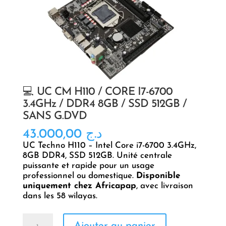
💻 UC CM H110 / CORE I7-6700
3.4GHz / DDR4 8GB / SSD 512GB /
SANS G.DVD
43.000,00
د.ج
UC Techno H110 – Intel Core i7-6700 3.4GHz,
8GB DDR4, SSD 512GB. Unité centrale
puissante et rapide pour un usage
professionnel ou domestique.
Disponible
uniquement chez Africapap
, avec livraison
dans les 58 wilayas.
quantité