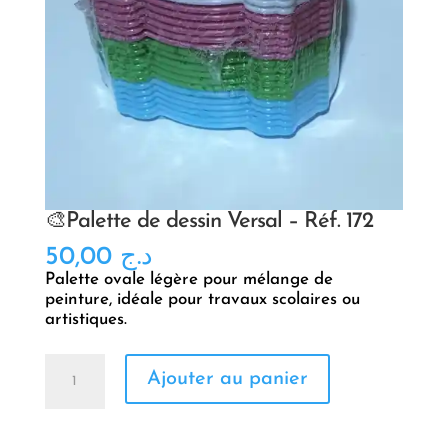
🎨Palette de dessin Versal – Réf. 172
50,00
د.ج
Palette ovale légère pour mélange de
peinture, idéale pour travaux scolaires ou
artistiques.
quantité
Ajouter au panier
de
🎨
Palette
de