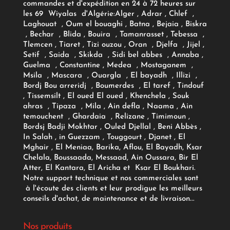
commandes et d'expédition en 24 à 72 heures sur
les 69 Wiyalas d'Algérie:
Alger
, Adrar
, Chlef ,
Laghouat , Oum el bouaghi , Batna , Bejaia , Biskra
, Bechar , Blida , Bouira , Tamanrasset , Tebessa ,
Tlemcen , Tiaret , Tizi ouzou , Oran , Djelfa , Jijel ,
Setif , Saida , Skikda , Sidi bel abbes , Annaba ,
Guelma , Constantine , Medea , Mostaganem ,
Msila , Mascara , Ouargla , El bayadh , Illizi ,
Bordj Bou arreridj , Boumerdes , El taref , Tindouf
, Tissemsilt , El oued El oued , Khenchela , Souk
ahras , Tipaza , Mila , Ain defla , Naama , Ain
temouchent , Ghardaia , Relizane , Timimoun ,
Bordsj Badji Mokhtar , Ouled Djellal , Beni Abbès ,
In Salah , in Guezzam , Touggourt , Djanet , El
Mghair , El Meniaa, Barika, Aflou, El Bayadh, Ksar
Chelala, Boussaada, Messaad, Ain Oussara, Bir El
Atter, El Kantara, El Aricha et Ksar El Boukhari.
Notre support technique et nos commerciales sont
à l'écoute des clients et leur prodigue les meilleurs
conseils d'achat, de maintenance et de livraison...
Nos produits