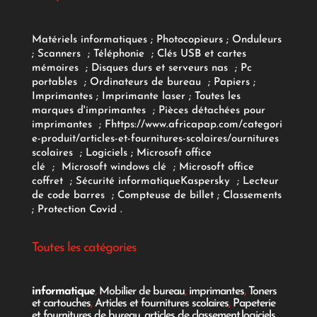
Matériels informatiques
;
Photocopieurs
;
Onduleurs
;
Scanners
;
Téléphonie
;
Clés USB et cartes
mémoires
;
Disques durs et serveurs nas
;
Pc
portables
;
Ordinateurs
de bureau
;
Papiers
;
Imprimantes
;
Imprimante laser
;
Toutes les
marques d'imprimantes
;
Pièces détachées pour
imprimantes
;
F
https://www.africapap.com/categori
e-produit/articles-et-fournitures-scolaires/
ournitures
scolaires
;
Logiciels
; Microsoft office
clé
;
Microsoft windows clé
;
Microsoft office
coffret
;
Sécurité informatique
Kaspersky
;
Lecteur
de code barres
;
Compteuse de billet
;
Classements
;
Protection Covid
.
Toutes les catégories
informatique
,
Mobilier de bureau
,
imprimantes
,
Toners
et cartouches
,
Articles et fournitures scolaires
,
Papeterie
et fournitures de bureau
,
articles de classement
,
logiciels
,