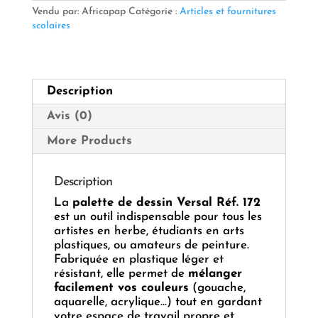
dessin
Vendu par: Africapap
Catégorie :
Articles et fournitures
Versal
scolaires
–
Réf.
172
Description
Avis (0)
More Products
Description
La
palette de dessin Versal Réf. 172
est un outil indispensable pour tous les
artistes en herbe, étudiants en arts
plastiques, ou amateurs de peinture.
Fabriquée en plastique léger et
résistant, elle permet de
mélanger
facilement vos couleurs
(gouache,
aquarelle, acrylique…) tout en gardant
votre espace de travail propre et