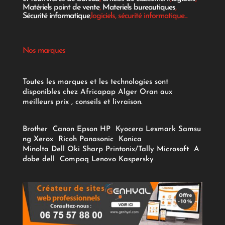
Matériels point de vente
,
Materiels bureautiques
,
Sécurité informatique
,logiciels, sécurité informatique...
Nos marques
Toutes les marques et les technologies sont
disponibles chez Africapap Alger Oran aux
meilleurs prix , conseils et livraison.
Brother
Canon
Epson
HP
Kyocera
Lexmark
Samsu
ng
Xerox
Ricoh
Panasonic
Konica
Minolta
Dell
Oki
Sharp
Printonix/Tally
Microsoft
A
dobe
dell
Compaq
Lenovo
Kaspersky