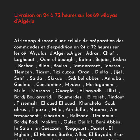
Livraison en 24 à 72 heures sur les 69 wilayas
d'Algérie
Africapap dispose d'une cellule de préparation des
commandes et d'expédition en 24 à 72 heures sur
les 69 Wiyalas d'Algérie:
Alger
, Adrar
, Chlef ,
Laghouat , Oum el bouaghi , Batna , Bejaia , Biskra
, Bechar , Blida , Bouira , Tamanrasset , Tebessa ,
Tlemcen , Tiaret , Tizi ouzou , Oran , Djelfa , Jijel ,
Setif , Saida , Skikda , Sidi bel abbes , Annaba ,
Guelma , Constantine , Medea , Mostaganem ,
Msila , Mascara , Ouargla , El bayadh , Illizi ,
Bordj Bou arreridj , Boumerdes , El taref , Tindouf
, Tissemsilt , El oued El oued , Khenchela , Souk
ahras , Tipaza , Mila , Ain defla , Naama , Ain
temouchent , Ghardaia , Relizane , Timimoun ,
Bordsj Badji Mokhtar , Ouled Djellal , Beni Abbès ,
In Salah , in Guezzam , Touggourt , Djanet , El
Mghair , El Meniaa, Barika, Aflou, El Bayadh, Ksar