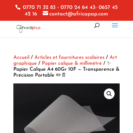
0770 71 32 83 - 0770 24 64 43- 0657 45
42 16
contact@africapap.com
Accueil
/
Articles et fournitures scolaires
/
Art
graphique
/
Papier calque & millimétré
/ ✨
Papier Calque A4 60Gr 10F — Transparence &
Précision Portable ✏️📄