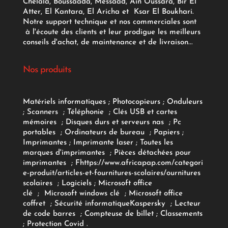
Chelala, Boussaada, Messaad, Ain Oussara, Bir El
Atter, El Kantara, El Aricha et Ksar El Boukhari.
Notre support technique et nos commerciales sont
à l'écoute des clients et leur prodigue les meilleurs
conseils d'achat, de maintenance et de livraison...
Nos produits
Matériels informatiques
;
Photocopieurs
;
Onduleurs
;
Scanners
;
Téléphonie
;
Clés USB et cartes
mémoires
;
Disques durs et serveurs nas
;
Pc
portables
;
Ordinateurs
de bureau
;
Papiers
;
Imprimantes
;
Imprimante laser
;
Toutes les
marques d'imprimantes
;
Pièces détachées pour
imprimantes
;
F
https://www.africapap.com/categori
e-produit/articles-et-fournitures-scolaires/
ournitures
scolaires
;
Logiciels
; Microsoft office
clé
;
Microsoft windows clé
;
Microsoft office
coffret
;
Sécurité informatique
Kaspersky
;
Lecteur
de code barres
;
Compteuse de billet
;
Classements
;
Protection Covid
.