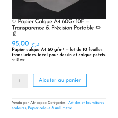
✨ Papier Calque A4 60Gr 10F —
Transparence & Précision Portable ✏️
📄
95,00
د.ج
Papier calque A4 60 g/m² — lot de 10 feuilles
translucides, idéal pour dessin et calque précis.
✨📄✏️
quantité
Ajouter au panier
de
✨
Papier
Calque
A4
Vendu par: Africapap
Catégories :
Articles et fournitures
60Gr
scolaires
,
Papier calque & millimétré
10F