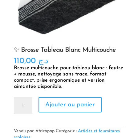
✨ Brosse Tableau Blanc Multicouche
110,00
د.ج
Brosse multicouche pour tableau blanc : feutre
+ mousse, nettoyage sans trace, format
compact, prise ergonomique et version
aimantée disponible.
quantité
Ajouter au panier
de
✨
Brosse
Tableau
Blanc
Vendu par: Africapap
Catégorie :
Articles et fournitures
Multicouche
scolaires