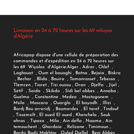
Livraison en 24 à 72 heures sur les 69 wilayas
d'Algérie
Africapap dispose d'une cellule de préparation des
commandes et d'expédition en 24 à 72 heures sur
les 69 Wiyalas d'Algérie:
Alger
, Adrar
, Chlef ,
Laghouat , Oum el bouaghi , Batna , Bejaia , Biskra
, Bechar , Blida , Bouira , Tamanrasset , Tebessa ,
Tlemcen , Tiaret , Tizi ouzou , Oran , Djelfa , Jijel ,
Setif , Saida , Skikda , Sidi bel abbes , Annaba ,
Guelma , Constantine , Medea , Mostaganem ,
Msila , Mascara , Ouargla , El bayadh , Illizi ,
Bordj Bou arreridj , Boumerdes , El taref , Tindouf
, Tissemsilt , El oued El oued , Khenchela , Souk
ahras , Tipaza , Mila , Ain defla , Naama , Ain
temouchent , Ghardaia , Relizane , Timimoun ,
Bordsj Badji Mokhtar , Ouled Djellal , Beni Abbès ,