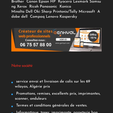
Brother
Canon
Epson
HP
Kyocera
Lexmark
Samsu
ng
Xerox
Ricoh
Panasonic
Konica
Minolta
Dell
Oki
Sharp
Printonix/Tally
Microsoft
A
dobe
dell
Compaq
Lenovo
Kaspersky
Notre société
service envoi et livraison de colis sur les 69
wilayas, Algérie prix
Promotions, remises, excellents prix, imprimantes,
scanner, onduleurs
Termes et conditions générales de ventes.
Informatique, toner, imprimante, papeterie bon