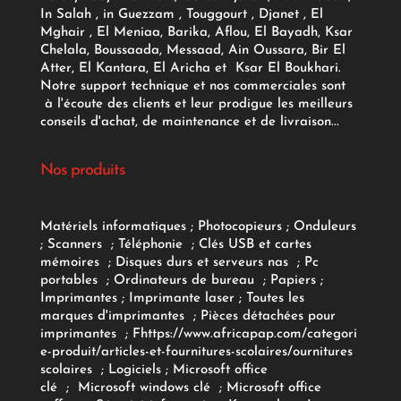
In Salah , in Guezzam , Touggourt , Djanet , El
Mghair , El Meniaa, Barika, Aflou, El Bayadh, Ksar
Chelala, Boussaada, Messaad, Ain Oussara, Bir El
Atter, El Kantara, El Aricha et Ksar El Boukhari.
Notre support technique et nos commerciales sont
à l'écoute des clients et leur prodigue les meilleurs
conseils d'achat, de maintenance et de livraison...
Nos produits
Matériels informatiques
;
Photocopieurs
;
Onduleurs
;
Scanners
;
Téléphonie
;
Clés USB et cartes
mémoires
;
Disques durs et serveurs nas
;
Pc
portables
;
Ordinateurs
de bureau
;
Papiers
;
Imprimantes
;
Imprimante laser
;
Toutes les
marques d'imprimantes
;
Pièces détachées pour
imprimantes
;
F
https://www.africapap.com/categori
e-produit/articles-et-fournitures-scolaires/
ournitures
scolaires
;
Logiciels
; Microsoft office
clé
;
Microsoft windows clé
;
Microsoft office