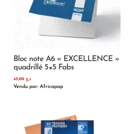
Bloc note A6 « EXCELLENCE »
quadrillé 5×5 Fabs
45,00
د.ج
Vendu par: Africapap