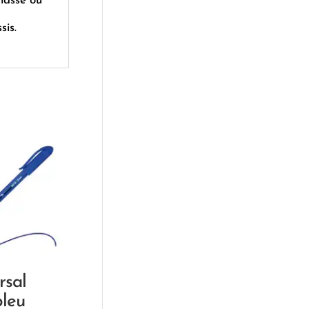
classe ou
sis.
rsal
bleu