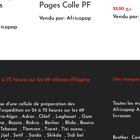
s
Pages Colle PF
25,00
د.ج
Vendu par:
Vendu par: Africapap
ricapap
 à 72 heures sur les 69 wilayas d'Algérie
Nos marques
Toutes les m
se d'une cellule de préparation des
Africapap Al
expédition en 24 à 72 heures sur les 69
livraison.
ie:
Alger
, Adrar
, Chlef , Laghouat , Oum
na , Bejaia , Biskra , Bechar , Blida , Bouira
Tebessa , Tlemcen , Tiaret , Tizi ouzou ,
Jijel , Setif , Saida , Skikda , Sidi bel
Brother
Can