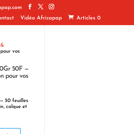
apap.com
ntact
Vidéo Africapap
Articles 0
 &
 pour vos
60Gr 50F —
n pour vos
— 50 feuilles
in, calque et