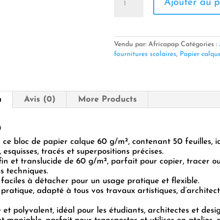
Ajouter au p
de
✨
Bloc
Papier
Calque
Vendu par: Africapap
Catégories :
60Gr
fournitures scolaires
,
Papier calqu
50F
—
Transparence
&
n
Avis (0)
More Products
Précision
pour
vos
n
Projets
ce bloc de papier calque 60 g/m², contenant 50 feuilles, i
✏️
, esquisses, tracés et superpositions précises.
📄
fin et translucide de 60 g/m², parfait pour copier, tracer ou
s techniques.
s faciles à détacher pour un usage pratique et flexible.
pratique, adapté à tous vos travaux artistiques, d’architec
 et polyvalent, idéal pour les étudiants, architectes et desi