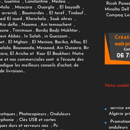
 , Guelma , Constantine , Medea ,
Ricoh
Panas
sila , Mascara , Ouargla , El bayadh ,
Minolta
Dell
ou arreridj , Boumerdes , El taref , Tindouf ,
Compaq
Le
oued El oued , Khenchela , Souk ahras ,
 Ain defla , Naama , Ain temouchent ,
zane , Timimoun , Bordsj Badji Mokhtar ,
Beni Abbès , In Salah , in Guezzam ,
et , El Mghair , El Meniaa, Barika, Aflou, El
elala, Boussaada, Messaad, Ain Oussara, Bir
tara, El Aricha et Ksar El Boukhari. Notre
ue et nos commerciales sont à l'écoute des
rodigue les meilleurs conseils d'achat, de
e livraison...
Notre société
service env
Algérie pr
matiques
;
Photocopieurs
;
Onduleurs
éphonie
;
Clés USB et cartes
Promotions
ques durs et serveurs nas
;
Pc
onduleurs