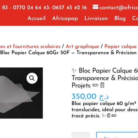
 83 - 0770 24 64 43- 0657 45 42 16
contact@afric
Accueil
Africapap
Livraison
Blog
Co
les et fournitures scolaires
/
Art graphique
/
Papier calque
Bloc Papier Calque 60Gr 50F — Transparence & Précision
✨ Bloc Papier Calque 
Transparence & Précisio
Projets ✏️📄
350,00
د.ج
Bloc papier calque 60 g/m² 
translucides, idéal pour dess
tracé précis. ✨📄✏️
quantité