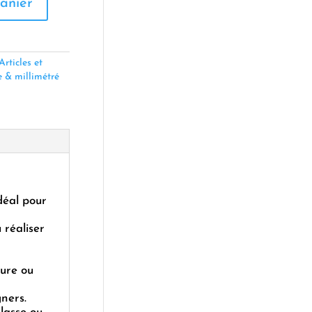
anier
Articles et
e & millimétré
déal pour
 réaliser
ture ou
gners.