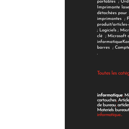
portables
;
Ord
Imprimante lase
détachées pour
imprimantes
;
produit/articles-
;
Logiciels
; Micr
clé
;
Microsoft 
informatique
Ka
barres
;
Compte
.
Toutes les caté
informatique
,
Mo
cartouches
,
Articl
de bureau
,
articl
Materiels bureau
informatique...