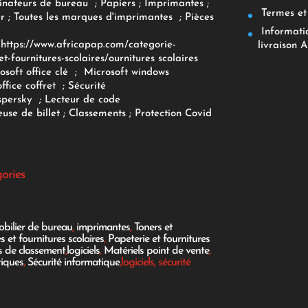
inateurs
de bureau
;
Papiers
; Imprimantes
;
Termes et 
r
;
Toutes les marques d'imprimantes
;
Pièces
Informatiq
F
https://www.africapap.com/categorie-
livraison A
et-fournitures-scolaires/
ournitures scolaires
osoft office clé
;
Microsoft windows
office coffret
;
Sécurité
spersky
;
Lecteur de code
use de billet
;
Classements
;
Protection Covid
gories
bilier de bureau
,
imprimantes
,
Toners et
es et fournitures scolaires
,
Papeterie et fournitures
es de classement
,
logiciels
,
Matériels point de vente
,
tiques
,
Sécurité informatique
,logiciels, sécurité