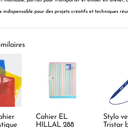
t maniable, parfait pour transporter et utiliser en atelier, 
 indispensable pour des projets créatifs et techniques réus
imilaires
ahier
Cahier EL
Stylo ve
stique
HILLAL 288
Tristar 