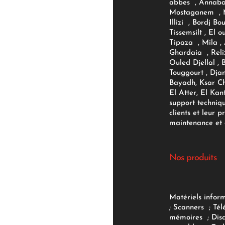
abbes , Annaba
Mostaganem , M
Illizi , Bordj B
Tissemsilt , El 
Tipaza , Mila ,
Ghardaia , Reli
Ouled Djellal , 
Touggourt , Djan
Bayadh, Ksar Ch
El Atter, El Kan
support techniq
clients et leur p
maintenance et d
Nos produits
Matériels infor
;
Scanners
;
Tél
mémoires
;
Dis