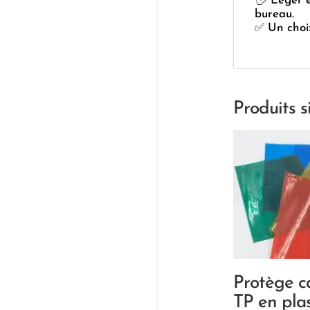
🖐️ Léger e
bureau.
✅ Un choix
Produits s
Protège c
TP en pla