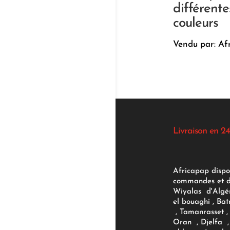
différente
couleurs
Vendu par: Af
Livraison en 24
Africapap dispo
commandes et d'
Wiyalas d'Algér
el bouaghi , Bat
, Tamanrasset , 
Oran , Djelfa , 