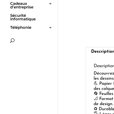
Cadeaux
d’entreprise
Sécurité
informatique
Téléphonie
Descriptio
Descriptio
Découvrez 
les dessins
💪 Papier 
des calque
🔄 Feuille
📐 Format 
de design.
♻️ Durable