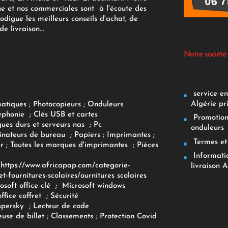
ue et nos commerciales sont à l'écoute des
rodigue les meilleurs conseils d'achat, de
e livraison...
Notre société
service env
Algérie pr
matiques
;
Photocopieurs
;
Onduleurs
éphonie
;
Clés USB et cartes
Promotions
ques durs et serveurs nas
;
Pc
onduleurs
inateurs
de bureau
;
Papiers
; Imprimantes
;
Termes et 
r
;
Toutes les marques d'imprimantes
;
Pièces
Informatiq
F
https://www.africapap.com/categorie-
livraison A
et-fournitures-scolaires/
ournitures scolaires
osoft office clé
;
Microsoft windows
office coffret
;
Sécurité
spersky
;
Lecteur de code
use de billet
;
Classements
;
Protection Covid