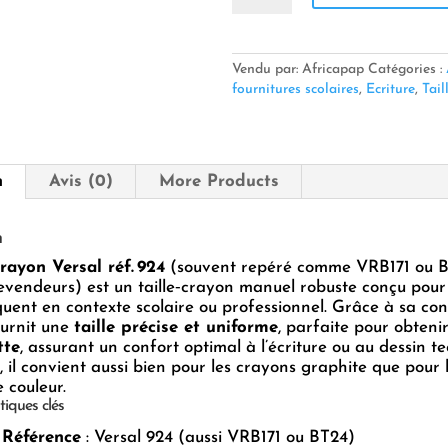
✏️
Taille‑crayon
Versal
–
Vendu par: Africapap
Catégories :
Réf. 924
fournitures scolaires
,
Ecriture
,
Tail
(alias
VRB171
/
BT24)
n
Avis (0)
More Products
✨
n
crayon Versal réf. 924
(souvent repéré comme VRB171 ou 
revendeurs) est un taille‑crayon manuel robuste conçu pour
uent en contexte scolaire ou professionnel. Grâce à sa con
fournit une
taille précise et uniforme
, parfaite pour obteni
tte
, assurant un confort optimal à l’écriture ou au dessin t
, il convient aussi bien pour les crayons graphite que pour 
 couleur.
tiques clés
 Référence
: Versal 924 (aussi VRB171 ou BT24)