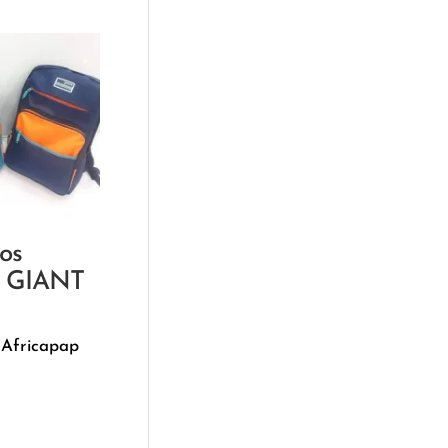
os
e GIANT
 Africapap