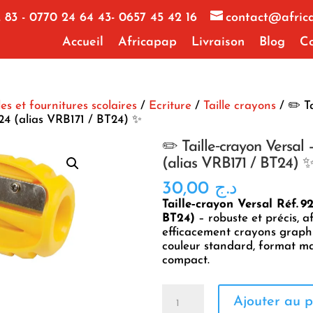
 83 - 0770 24 64 43- 0657 45 42 16
contact@afric
Accueil
Africapap
Livraison
Blog
Co
les et fournitures scolaires
/
Ecriture
/
Taille crayons
/ ✏️ T
924 (alias VRB171 / BT24) ✨
✏️ Taille‑crayon Versal 
(alias VRB171 / BT24) 
30,00
د.ج
Taille‑crayon Versal Réf. 9
BT24)
– robuste et précis, a
efficacement crayons graph
couleur standard, format m
compact.
quantité
Ajouter au p
de