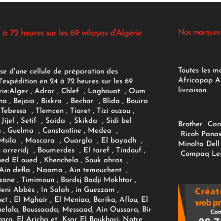
 à 72 heures sur les 69 wilayas d'Algérie
Nos marques
Toutes les m
se d'une cellule de préparation des
Africapap Al
expédition en 24 à 72 heures sur les 69
livraison.
ie:
Alger
, Adrar
, Chlef , Laghouat , Oum
na , Bejaia , Biskra , Bechar , Blida , Bouira
Tebessa , Tlemcen , Tiaret , Tizi ouzou ,
Jijel , Setif , Saida , Skikda , Sidi bel
Brother
Can
 , Guelma , Constantine , Medea ,
Ricoh
Panas
sila , Mascara , Ouargla , El bayadh ,
Minolta
Dell
ou arreridj , Boumerdes , El taref , Tindouf ,
Compaq
Le
oued El oued , Khenchela , Souk ahras ,
 Ain defla , Naama , Ain temouchent ,
zane , Timimoun , Bordsj Badji Mokhtar ,
Beni Abbès , In Salah , in Guezzam ,
et , El Mghair , El Meniaa, Barika, Aflou, El
elala, Boussaada, Messaad, Ain Oussara, Bir
tara, El Aricha et Ksar El Boukhari. Notre