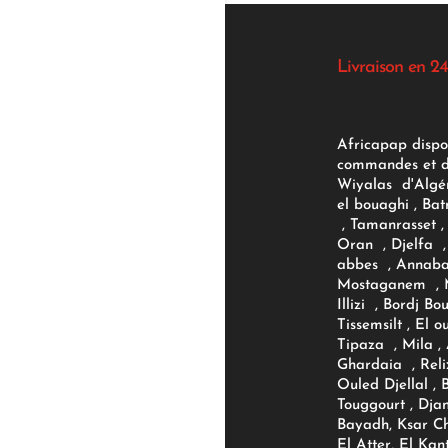
Livraison en 24
Africapap dispo
commandes et d'
Wiyalas d'Algér
el bouaghi , Bat
, Tamanrasset , 
Oran , Djelfa , 
abbes , Annaba
Mostaganem , M
Illizi , Bordj B
Tissemsilt , El 
Tipaza , Mila ,
Ghardaia , Reli
Ouled Djellal , 
Touggourt , Djan
Bayadh, Ksar Ch
El Atter, El Kan