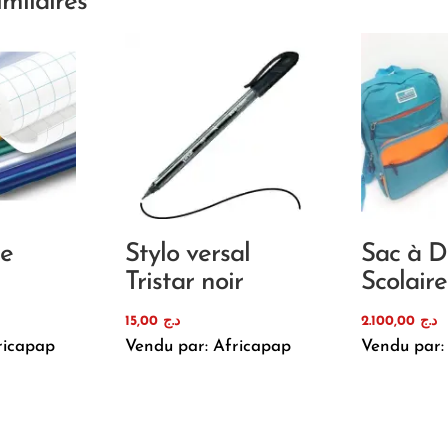
imilaires
re
Stylo versal
Sac à D
Tristar noir
Scolair
15,00
د.ج
2.100,00
د.ج
ricapap
Vendu par: Africapap
Vendu par: