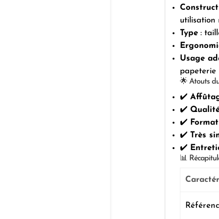
Construct
utilisation
Type
: tai
Ergonomi
Usage ad
papeterie
🌟 Atouts du
✔️
Affûtag
✔️
Qualit
✔️
Format
✔️
Très si
✔️
Entret
📊 Récapitul
Caractér
Référenc