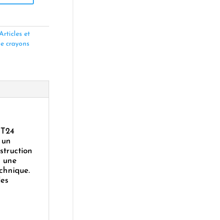
Articles et
le crayons
BT24
 un
struction
r une
echnique.
les