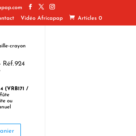
apap.com
ntact
Vidéo Africapap
Articles 0
aille‑crayon
– Réf. 924
✨
24 (VRB171 /
ffûte
ite ou
anuel
anier