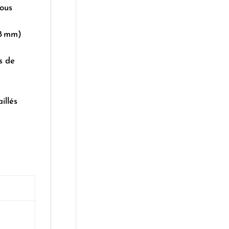
sous
–8 mm)
s de
illés