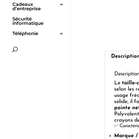
Cadeaux
d’entreprise
Sécurité
informatique
Téléphonie
Descriptio
Descriptio
Le
taille‑
selon les 
usage fréq
solide, il 
pointe ne
Polyvalent
crayons de
✅ Caractéris
Marque /