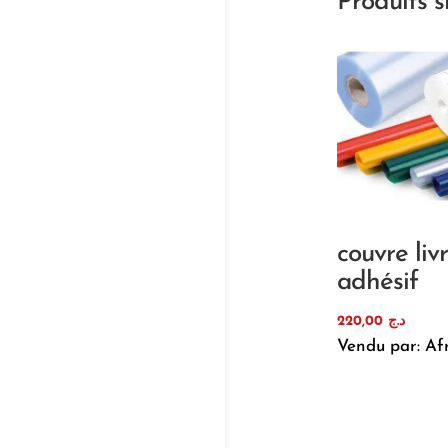
Produits s
couvre liv
adhésif
220,00
د.ج
Vendu par: Af