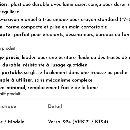
ion
: plastique durable avec lame acier, conçu pour durer 
 régulière
lle‑crayon manuel à trou unique pour crayon standard (~7
e
: forme compacte et prise en main confortable
apté
: parfait pour étudiants, dessinateurs, bureaux ou fan
 produit
e précis
, leader pour une écriture fluide ou des tracés déta
é durable
, résistante à l’usage quotidien
 portable
, se glisse facilement dans une trousse ou poche
mple à utiliser
, sans mécanisme complexe
ien minimal
, remplacement facile de la lame
atif produit
istique
Détail
e / Modèle
Versal 924 (VRB171 / BT24)