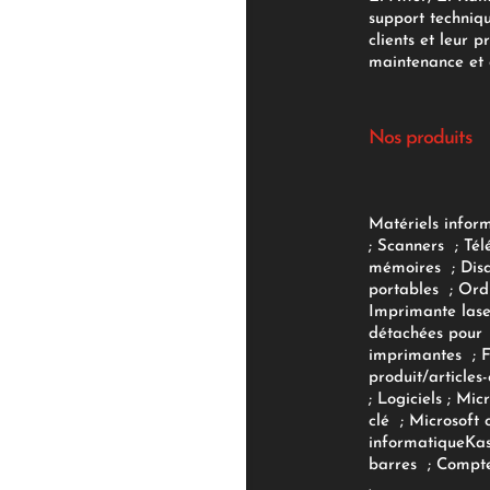
support techniq
clients et leur p
maintenance et d
Nos produits
Matériels infor
;
Scanners
;
Tél
mémoires
;
Dis
portables
;
Ord
Imprimante lase
détachées pour
imprimantes
;
produit/articles-
;
Logiciels
; Micr
clé
;
Microsoft 
informatique
Ka
barres
;
Compte
.