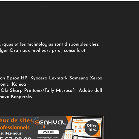
arques et les technologies sont disponibles chez
ger Oran aux meilleurs prix , conseils et
on
Epson
HP
Kyocera
Lexmark
Samsung
Xerox
onic
Konica
Oki
Sharp
Printonix/Tally
Microsoft
Adobe
dell
novo
Kaspersky