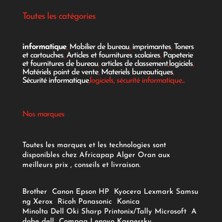
Toutes les catégories
informatique
,
Mobilier de bureau
,
imprimantes
,
Toners
et cartouches
,
Articles et fournitures scolaires
,
Papeterie
et fournitures de bureau
,
articles de classement
,
logiciels
,
Matériels point de vente
,
Materiels bureautiques
,
Sécurité informatique
,logiciels, sécurité informatique...
Nos marques
Toutes les marques et les technologies sont
disponibles chez Africapap Alger Oran aux
meilleurs prix , conseils et livraison.
Brother
Canon
Epson
HP
Kyocera
Lexmark
Samsu
ng
Xerox
Ricoh
Panasonic
Konica
Minolta
Dell
Oki
Sharp
Printonix/Tally
Microsoft
A
dobe
dell
Compaq
Lenovo
Kaspersky