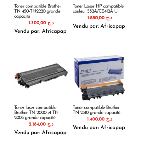
Toner compatible Brother
Toner Laser HP compatible
TN 450-TN2220 grande
couleur 532A/CE412A U
capacité
1.880,00
د.ج
1.300,00
د.ج
Vendu par: Africapap
Vendu par: Africapap
Toner laser compatible
Toner compatible Brother
Brother TN-2000 et TN-
TN 2310 grande capacité
2005 grande capacité
1.400,00
د.ج
2.184,00
د.ج
Vendu par: Africapap
Vendu par: Africapap