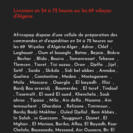
Livraison en 24 à 72 heures sur les 69 wilayas
d'Algérie
Africapap dispose d'une cellule de préparation des
commandes et d'expédition en 24 à 72 heures sur
les 69 Wiyalas d'Algérie:
Alger
, Adrar
, Chlef ,
Laghouat , Oum el bouaghi , Batna , Bejaia , Biskra
, Bechar , Blida , Bouira , Tamanrasset , Tebessa ,
Tlemcen , Tiaret , Tizi ouzou , Oran , Djelfa , Jijel ,
Setif , Saida , Skikda , Sidi bel abbes , Annaba ,
Guelma , Constantine , Medea , Mostaganem ,
Msila , Mascara , Ouargla , El bayadh , Illizi ,
Bordj Bou arreridj , Boumerdes , El taref , Tindouf
, Tissemsilt , El oued El oued , Khenchela , Souk
ahras , Tipaza , Mila , Ain defla , Naama , Ain
temouchent , Ghardaia , Relizane , Timimoun ,
Bordsj Badji Mokhtar , Ouled Djellal , Beni Abbès ,
In Salah , in Guezzam , Touggourt , Djanet , El
Mghair , El Meniaa, Barika, Aflou, El Bayadh, Ksar
Chelala, Boussaada, Messaad, Ain Oussara, Bir El