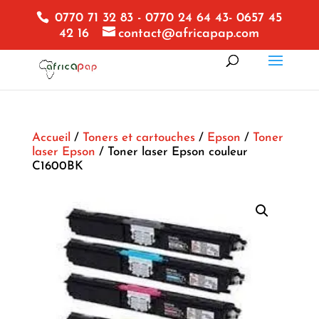
0770 71 32 83 - 0770 24 64 43- 0657 45
42 16
contact@africapap.com
Accueil
/
Toners et cartouches
/
Epson
/
Toner
laser Epson
/ Toner laser Epson couleur
C1600BK