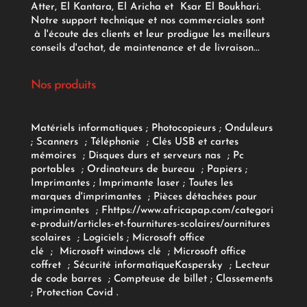
Atter, El Kantara, El Aricha et Ksar El Boukhari.
Notre support technique et nos commerciales sont
à l'écoute des clients et leur prodigue les meilleurs
conseils d'achat, de maintenance et de livraison...
Nos produits
Matériels informatiques
;
Photocopieurs
;
Onduleurs
;
Scanners
;
Téléphonie
;
Clés USB et cartes
mémoires
;
Disques durs et serveurs nas
;
Pc
portables
;
Ordinateurs
de bureau
;
Papiers
;
Imprimantes
;
Imprimante laser
;
Toutes les
marques d'imprimantes
;
Pièces détachées pour
imprimantes
;
F
https://www.africapap.com/categori
e-produit/articles-et-fournitures-scolaires/
ournitures
scolaires
;
Logiciels
; Microsoft office
clé
;
Microsoft windows clé
;
Microsoft office
coffret
;
Sécurité informatique
Kaspersky
;
Lecteur
de code barres
;
Compteuse de billet
;
Classements
;
Protection Covid
.