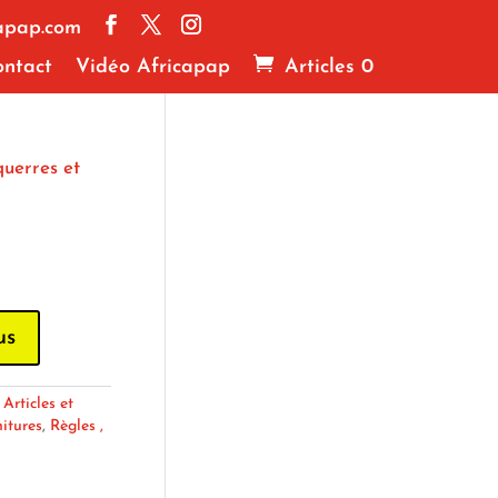
apap.com
ntact
Vidéo Africapap
Articles 0
querres et
us
:
Articles et
nitures
,
Règles ,