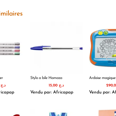
imilaires
er
Stylo a bile Hamaza
Ardoise magique 
00
د.ج
15,00
د.ج
ricapap
Vendu par: Africapap
Vendu par: A