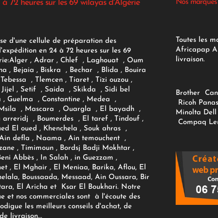
 à 72 heures sur les 69 wilayas d'Algérie
Nos marques
Toutes les m
se d'une cellule de préparation des
Africapap Al
expédition en 24 à 72 heures sur les 69
livraison.
ie:
Alger
, Adrar
, Chlef , Laghouat , Oum
na , Bejaia , Biskra , Bechar , Blida , Bouira
Tebessa , Tlemcen , Tiaret , Tizi ouzou ,
Jijel , Setif , Saida , Skikda , Sidi bel
Brother
Can
 , Guelma , Constantine , Medea ,
Ricoh
Panas
sila , Mascara , Ouargla , El bayadh ,
Minolta
Dell
ou arreridj , Boumerdes , El taref , Tindouf ,
Compaq
Le
oued El oued , Khenchela , Souk ahras ,
 Ain defla , Naama , Ain temouchent ,
zane , Timimoun , Bordsj Badji Mokhtar ,
Beni Abbès , In Salah , in Guezzam ,
et , El Mghair , El Meniaa, Barika, Aflou, El
elala, Boussaada, Messaad, Ain Oussara, Bir
tara, El Aricha et Ksar El Boukhari. Notre
ue et nos commerciales sont à l'écoute des
rodigue les meilleurs conseils d'achat, de
e livraison...