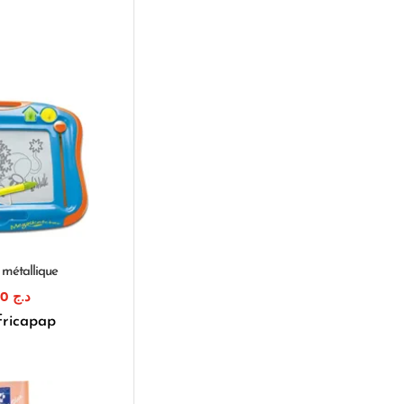
métallique
290,00
د.ج
fricapap