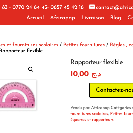
 83 - 0770 24 64 43- 0657 45 42 16
contact@afric
Accueil
Africapap
Livraison
Blog
Co
les et fournitures scolaires
/
Petites fournitures
/
Règles , é
Rapporteur flexible
Rapporteur flexible
10,00
د.ج
Contactez-no
Vendu par: Africapap
Catégories 
fournitures scolaires
,
Petites four
équerres et rapporteurs