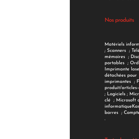
Nos produits
Matériels infor
;
Scanners
;
Tél
mémoires
;
Dis
portables
;
Ord
Imprimante lase
détachées pour
imprimantes
;
produit/articles-
;
Logiciels
; Micr
clé
;
Microsoft 
informatique
Ka
barres
;
Compte
.