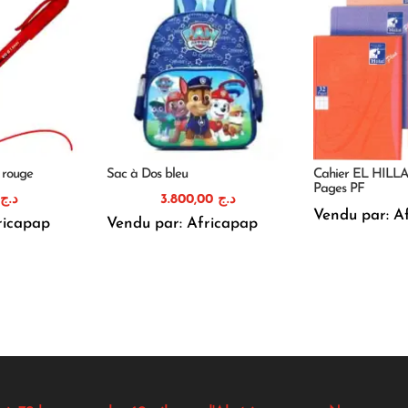
r rouge
Sac à Dos bleu
Cahier EL HILLA
Pages PF
د.ج
3.800,00
د.ج
Vendu par: A
ricapap
Vendu par: Africapap