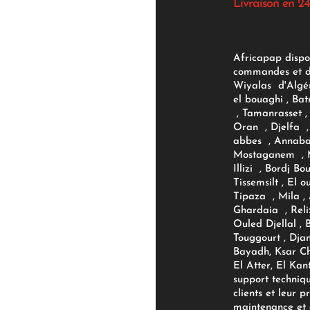
Livraison en 24
Africapap dispo
commandes et d'
Wiyalas d'Algér
el bouaghi , Bat
, Tamanrasset , 
Oran , Djelfa , 
abbes , Annaba
Mostaganem , M
Illizi , Bordj B
Tissemsilt , El 
Tipaza , Mila ,
Ghardaia , Reli
Ouled Djellal , 
Touggourt , Djan
Bayadh, Ksar Ch
El Atter, El Kan
support techniq
clients et leur p
maintenance et d