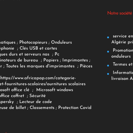
Notre société
service env
Algérie pr
matiques
;
Photocopieurs
;
Onduleurs
éphonie
;
Clés USB et cartes
Promotions
ques durs et serveurs nas
;
Pc
onduleurs
inateurs
de bureau
;
Papiers
; Imprimantes
;
Termes et 
r
;
Toutes les marques d'imprimantes
;
Pièces
Informatiq
F
https://www.africapap.com/categorie-
livraison A
et-fournitures-scolaires/
ournitures scolaires
osoft office clé
;
Microsoft windows
office coffret
;
Sécurité
spersky
;
Lecteur de code
use de billet
;
Classements
;
Protection Covid