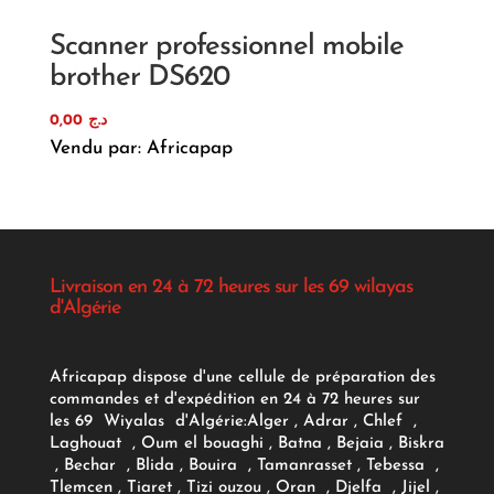
Scanner professionnel mobile
brother DS620
0,00
د.ج
Vendu par: Africapap
Livraison en 24 à 72 heures sur les 69 wilayas
d'Algérie
Africapap dispose d'une cellule de préparation des
commandes et d'expédition en 24 à 72 heures sur
les 69 Wiyalas d'Algérie:
Alger
, Adrar
, Chlef ,
Laghouat , Oum el bouaghi , Batna , Bejaia , Biskra
, Bechar , Blida , Bouira , Tamanrasset , Tebessa ,
Tlemcen , Tiaret , Tizi ouzou , Oran , Djelfa , Jijel ,