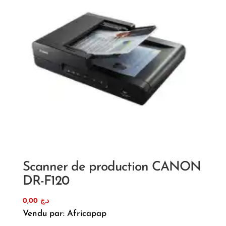
Scanner de production CANON
DR-F120
0,00
د.ج
Vendu par: Africapap