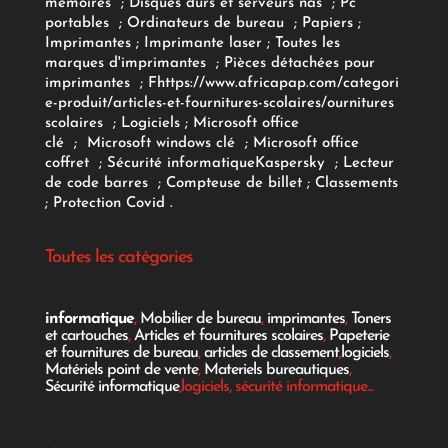
mémoires
;
Disques durs et serveurs nas
;
Pc
portables
;
Ordinateurs
de bureau
;
Papiers
;
Imprimantes
;
Imprimante laser
;
Toutes les
marques d'imprimantes
;
Pièces détachées pour
imprimantes
;
F
https://www.africapap.com/categori
e-produit/articles-et-fournitures-scolaires/
ournitures
scolaires
;
Logiciels
; Microsoft office
clé
;
Microsoft windows clé
;
Microsoft office
coffret
;
Sécurité informatique
Kaspersky
;
Lecteur
de code barres
;
Compteuse de billet
;
Classements
;
Protection Covid
.
Toutes les catégories
informatique
,
Mobilier de bureau
,
imprimantes
,
Toners
et cartouches
,
Articles et fournitures scolaires
,
Papeterie
et fournitures de bureau
,
articles de classement
,
logiciels
,
Matériels point de vente
,
Materiels bureautiques
,
Sécurité informatique
,logiciels, sécurité informatique...