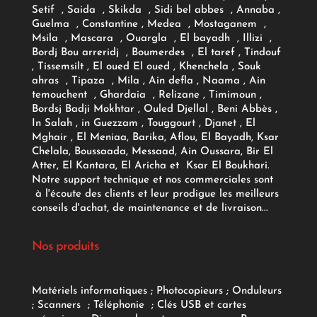
Setif , Saida , Skikda , Sidi bel abbes , Annaba ,
Guelma , Constantine , Medea , Mostaganem ,
Msila , Mascara , Ouargla , El bayadh , Illizi ,
Bordj Bou arreridj , Boumerdes , El taref , Tindouf
, Tissemsilt , El oued El oued , Khenchela , Souk
ahras , Tipaza , Mila , Ain defla , Naama , Ain
temouchent , Ghardaia , Relizane , Timimoun ,
Bordsj Badji Mokhtar , Ouled Djellal , Beni Abbès ,
In Salah , in Guezzam , Touggourt , Djanet , El
Mghair , El Meniaa, Barika, Aflou, El Bayadh, Ksar
Chelala, Boussaada, Messaad, Ain Oussara, Bir El
Atter, El Kantara, El Aricha et Ksar El Boukhari.
Notre support technique et nos commerciales sont
à l'écoute des clients et leur prodigue les meilleurs
conseils d'achat, de maintenance et de livraison...
Nos produits
Matériels informatiques
;
Photocopieurs
;
Onduleurs
;
Scanners
;
Téléphonie
;
Clés USB et cartes