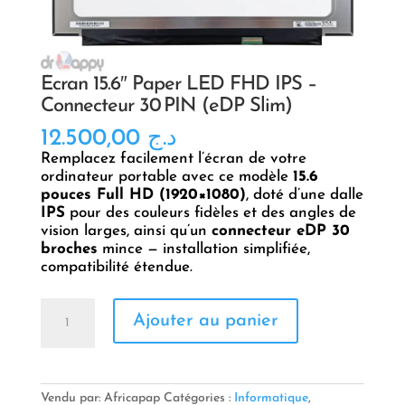
Écran 15.6″ Paper LED FHD IPS –
Connecteur 30 PIN (eDP Slim)
12.500,00
د.ج
Remplacez facilement l’écran de votre
ordinateur portable avec ce modèle
15.6
pouces Full HD (1920×1080)
, doté d’une dalle
IPS
pour des couleurs fidèles et des angles de
vision larges, ainsi qu’un
connecteur eDP 30
broches
mince — installation simplifiée,
compatibilité étendue.
quantité
Ajouter au panier
de
Écran
15.6″
Paper
LED
Vendu par: Africapap
Catégories :
Informatique
,