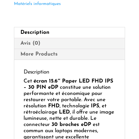
FHD
Matériels informatiques
IPS
–
Connecteur
30 PIN
Description
(eDP
Slim)
Avis (0)
More Products
Description
Cet
écran 15.6″ Paper LED FHD IPS
– 30 PIN eDP
constitue une solution
performante et économique pour
restaurer votre portable. Avec une
résolution
FHD
, technologie
IPS
, et
rétroéclairage
LED
, il offre une image
lumineuse, nette et durable. Le
connecteur
30 broches eDP
est
commun aux laptops modernes,
garantissant une excellente