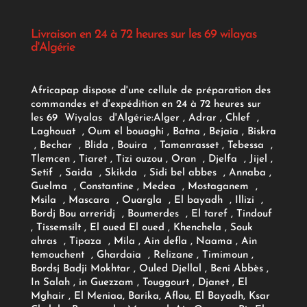
Livraison en 24 à 72 heures sur les 69 wilayas
d'Algérie
Africapap dispose d'une cellule de préparation des
commandes et d'expédition en 24 à 72 heures sur
les 69 Wiyalas d'Algérie:
Alger
, Adrar
, Chlef ,
Laghouat , Oum el bouaghi , Batna , Bejaia , Biskra
, Bechar , Blida , Bouira , Tamanrasset , Tebessa ,
Tlemcen , Tiaret , Tizi ouzou , Oran , Djelfa , Jijel ,
Setif , Saida , Skikda , Sidi bel abbes , Annaba ,
Guelma , Constantine , Medea , Mostaganem ,
Msila , Mascara , Ouargla , El bayadh , Illizi ,
Bordj Bou arreridj , Boumerdes , El taref , Tindouf
, Tissemsilt , El oued El oued , Khenchela , Souk
ahras , Tipaza , Mila , Ain defla , Naama , Ain
temouchent , Ghardaia , Relizane , Timimoun ,
Bordsj Badji Mokhtar , Ouled Djellal , Beni Abbès ,
In Salah , in Guezzam , Touggourt , Djanet , El
Mghair , El Meniaa, Barika, Aflou, El Bayadh, Ksar