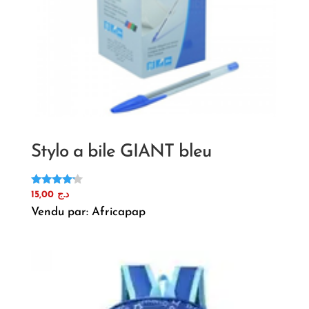
Stylo a bile GIANT bleu
Note
15,00
د.ج
4.00
Vendu par: Africapap
sur 5