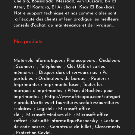
Chelala, Boussaada, Messaad, Ain Oussara, Bir El
Atter, El Kantara, El Aricha et Ksar El Boukhari.
Notre support technique et nos commerciales sont
à l'écoute des clients et leur prodigue les meilleurs
conseils d'achat, de maintenance et de livraison...
Nos produits
Matériels informatiques
;
Photocopieurs
;
Onduleurs
;
Scanners
;
Téléphonie
;
Clés USB et cartes
mémoires
;
Disques durs et serveurs nas
;
Pc
portables
;
Ordinateurs
de bureau
;
Papiers
;
Imprimantes
;
Imprimante laser
;
Toutes les
marques d'imprimantes
;
Pièces détachées pour
imprimantes
;
F
https://www.africapap.com/categori
e-produit/articles-et-fournitures-scolaires/
ournitures
scolaires
;
Logiciels
; Microsoft office
clé
;
Microsoft windows clé
;
Microsoft office
coffret
;
Sécurité informatique
Kaspersky
;
Lecteur
de code barres
;
Compteuse de billet
;
Classements
;
Protection Covid
.