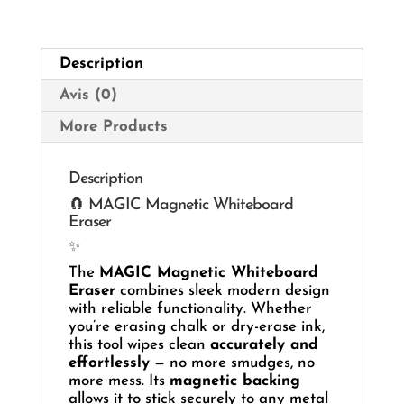
509
🧼
🧲
Description
Avis (0)
More Products
Description
🧲 MAGIC Magnetic Whiteboard
Eraser
✨
The
MAGIC Magnetic Whiteboard
Eraser
combines sleek modern design
with reliable functionality. Whether
you’re erasing chalk or dry-erase ink,
this tool wipes clean
accurately and
effortlessly
— no more smudges, no
more mess. Its
magnetic backing
allows it to stick securely to any metal