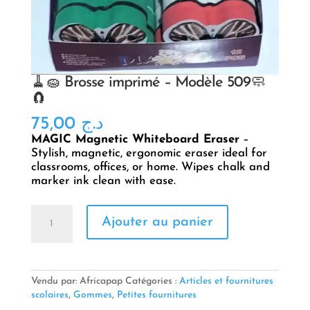
🧹🧽 Brosse imprimé – Modèle 509🧼
🧲
75,00
د.ج
MAGIC Magnetic Whiteboard Eraser
–
Stylish, magnetic, ergonomic eraser ideal for
classrooms, offices, or home. Wipes chalk and
marker ink clean with ease.
quantité
Ajouter au panier
de
🧹
🧽
Brosse
imprimé
Vendu par: Africapap
Catégories :
Articles et fournitures
–
scolaires
,
Gommes
,
Petites fournitures
Modèle