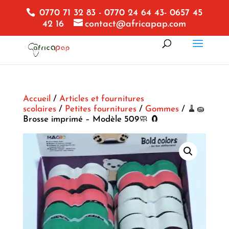
0770 71 32 83 - 0770 24 64 43- 0657 45
42 16
contact@africapap.com
Accueil
/
Articles et fournitures
scolaires
/
Petites fournitures
/
Gommes
/ 🧹🧽
Brosse imprimé – Modèle 509🧼 🧲