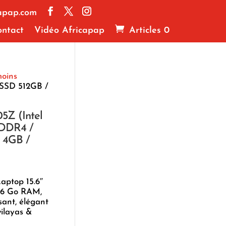
apap.com
ntact
Vidéo Africapap
Articles 0
moins
 SSD 512GB /
5Z (Intel
 DDR4 /
 4GB /
ptop 15.6″
 16 Go RAM,
ant, élégant
wilayas &