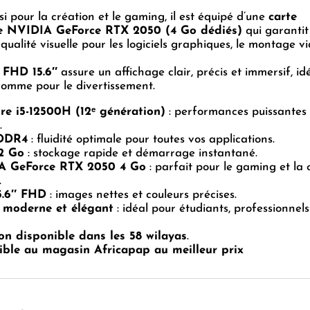
Écran
i pour la création et le gaming, il est équipé d’une
carte
FHD
e NVIDIA GeForce RTX 2050 (4 Go dédiés)
qui garantit
15.6")
 qualité visuelle pour les logiciels graphiques, le montage v
 FHD 15.6″
assure un affichage clair, précis et immersif, id
 comme pour le divertissement.
ore i5-12500H (12ᵉ génération)
: performances puissantes 
.
 DDR4
: fluidité optimale pour toutes vos applications.
2 Go
: stockage rapide et démarrage instantané.
A GeForce RTX 2050 4 Go
: parfait pour le gaming et la 
.
5.6″ FHD
: images nettes et couleurs précises.
 moderne et élégant
: idéal pour étudiants, professionnels
on disponible dans les 58 wilayas
.
ible au magasin Africapap au meilleur prix