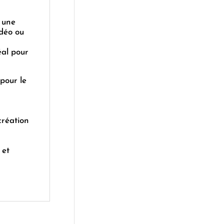
 une
idéo ou
éal pour
pour le
création
 et