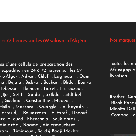
 à 72 heures sur les 69 wilayas d'Algérie
Nos marques
Toutes les m
se d'une cellule de préparation des
Africapap Al
expédition en 24 à 72 heures sur les 69
livraison.
ie:
Alger
, Adrar
, Chlef , Laghouat , Oum
na , Bejaia , Biskra , Bechar , Blida , Bouira
Tebessa , Tlemcen , Tiaret , Tizi ouzou ,
Jijel , Setif , Saida , Skikda , Sidi bel
Brother
Can
 , Guelma , Constantine , Medea ,
Ricoh
Panas
sila , Mascara , Ouargla , El bayadh ,
Minolta
Dell
ou arreridj , Boumerdes , El taref , Tindouf ,
Compaq
Le
oued El oued , Khenchela , Souk ahras ,
 Ain defla , Naama , Ain temouchent ,
zane , Timimoun , Bordsj Badji Mokhtar ,