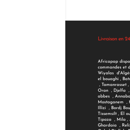
Livraison en 24
Africapap dispo
commandes et d'
Wiyalas d'Algér
el bouaghi , Bat
, Tamanrasset , 
Oran , Djelfa , 
abbes , Annaba
Mostaganem , M
Illizi , Bordj B
Tissemsilt , El 
Tipaza , Mila ,
Ghardaia , Reli