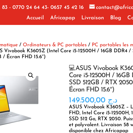
 83 - 0770 24 64 43- 0657 45 42 16
contact@afric
Accueil
Africapap
Livraison
Blog
Co
rmatique
/
Ordinateurs & PC portables
/
PC portables les 
 Vivobook K3605Z (Intel Core i5-12500H / 16GB DDR4 /
 / Écran FHD 15.6″)
💻ASUS Vivobook K360
Core i5-12500H / 16GB
SSD 512GB / RTX 2050
Écran FHD 15.6″)
149.500,00
د.ج
ASUS Vivobook K3605Z – La
FHD, Intel Core i5-12500H,
SSD 512 Go, RTX 2050. Puiss
et polyvalent. Livraison 58 
disponible chez Africapap