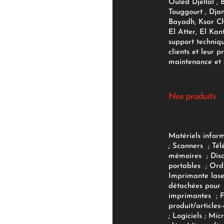
Ouled Djellal , 
Touggourt , Djan
Bayadh, Ksar Ch
El Atter, El Kan
support techniq
clients et leur p
maintenance et d
Nos produits
Matériels infor
;
Scanners
;
Tél
mémoires
;
Dis
portables
;
Ord
Imprimante lase
détachées pour
imprimantes
;
produit/articles-
;
Logiciels
; Micr