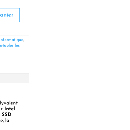
anier
Informatique
,
rtables les
lyvalent
r Intel
n
SSD
e, la