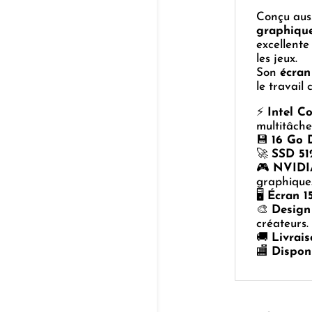
Conçu auss
graphiqu
excellente
les jeux.
Son
écran
le travail
⚡
Intel C
multitâche
💾
16 Go
🚀
SSD 51
🎮
NVIDI
graphique
🖥️
Écran 1
🎨
Design
créateurs.
🚚
Livrais
🏬
Dispon