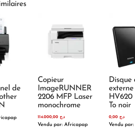
imilaires
Copieur
Disque 
nnel de
ImageRUNNER
externe
other
2206 MFP Laser
HV620 U
0N
monochrome
To noir
114.000,00
د.ج
0,00
د.ج
ricapap
Vendu par: Africapap
Vendu par: