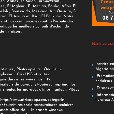
Beni Abbès , In Salah , in Guezzam ,
et , El Mghair , El Meniaa, Barika, Aflou, El
elala, Boussaada, Messaad, Ain Oussara, Bir
tara, El Aricha et Ksar El Boukhari. Notre
ue et nos commerciales sont à l'écoute des
rodigue les meilleurs conseils d'achat, de
e livraison...
Notre société
service env
Algérie pr
matiques
;
Photocopieurs
;
Onduleurs
éphonie
;
Clés USB et cartes
Promotions
ques durs et serveurs nas
;
Pc
onduleurs
inateurs
de bureau
;
Papiers
; Imprimantes
;
Termes et 
r
;
Toutes les marques d'imprimantes
;
Pièces
Informatiq
F
https://www.africapap.com/categorie-
livraison A
et-fournitures-scolaires/
ournitures scolaires
osoft office clé
;
Microsoft windows