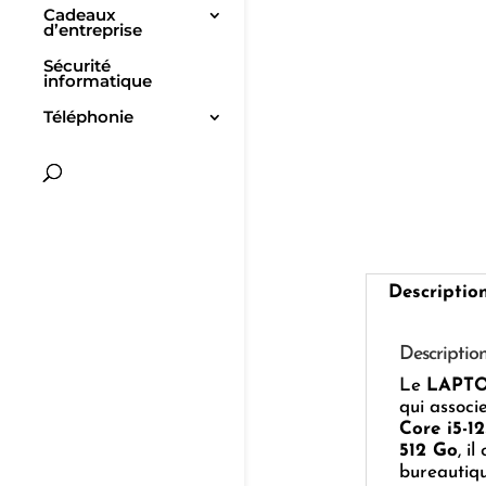
Cadeaux
d’entreprise
Sécurité
informatique
Téléphonie
Descriptio
Descriptio
Le
LAPTO
qui associ
Core i5-1
512 Go
, i
bureautiqu