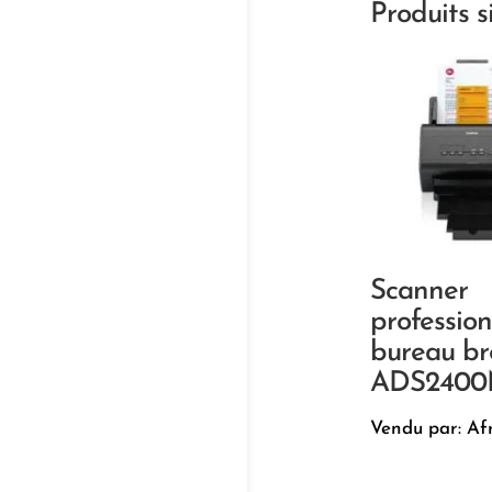
Produits s
Scanner
professio
bureau br
ADS240
Vendu par: Af