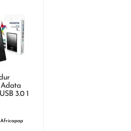
dur
 Adata
SB 3.0 1
 Africapap