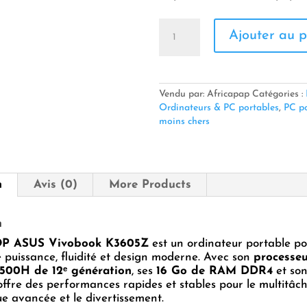
quantité
Ajouter au p
de
💻
ASUS
Vivobook
K3605Z
Vendu par: Africapap
Catégories :
(Intel
Ordinateurs & PC portables
,
PC po
Core
moins chers
i5-
12500H
/
16GB
n
Avis (0)
More Products
DDR4
/
SSD
n
512GB
P ASUS Vivobook K3605Z
est un ordinateur portable po
/
e puissance, fluidité et design moderne. Avec son
RTX
processeu
2500H de 12ᵉ génération
, ses
16 Go de RAM DDR4
2050
et so
l offre des performances rapides et stables pour le multitâch
4GB
e avancée et le divertissement.
/