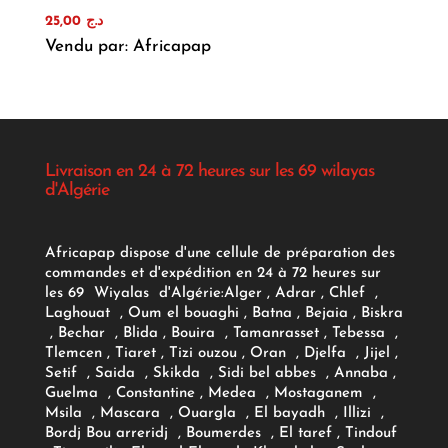
25,00
د.ج
Vendu par: Africapap
Livraison en 24 à 72 heures sur les 69 wilayas
d'Algérie
Africapap dispose d'une cellule de préparation des
commandes et d'expédition en 24 à 72 heures sur
les 69 Wiyalas d'Algérie:
Alger
, Adrar
, Chlef ,
Laghouat , Oum el bouaghi , Batna , Bejaia , Biskra
, Bechar , Blida , Bouira , Tamanrasset , Tebessa ,
Tlemcen , Tiaret , Tizi ouzou , Oran , Djelfa , Jijel ,
Setif , Saida , Skikda , Sidi bel abbes , Annaba ,
Guelma , Constantine , Medea , Mostaganem ,
Msila , Mascara , Ouargla , El bayadh , Illizi ,
Bordj Bou arreridj , Boumerdes , El taref , Tindouf