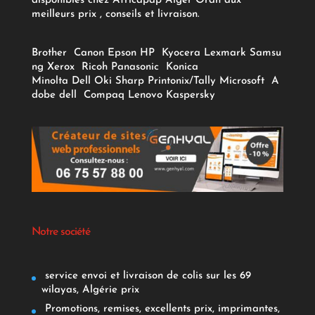
disponibles chez Africapap Alger Oran aux
meilleurs prix , conseils et livraison.
Brother
Canon
Epson
HP
Kyocera
Lexmark
Samsu
ng
Xerox
Ricoh
Panasonic
Konica
Minolta
Dell
Oki
Sharp
Printonix/Tally
Microsoft
A
dobe
dell
Compaq
Lenovo
Kaspersky
Notre société
service envoi et livraison de colis sur les 69
wilayas, Algérie prix
Promotions, remises, excellents prix, imprimantes,