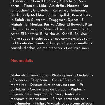
, Tissemsilt , El oued El oued , Khenchela , Souk
ahras , Tipaza , Mila , Ain defla , Naama , Ain
temouchent , Ghardaia , Relizane , Timimoun ,
Bordsj Badji Mokhtar , Ouled Djellal , Beni Abbès ,
In Salah , in Guezzam , Touggourt , Djanet , El
Mghair , El Meniaa, Barika, Aflou, El Bayadh, Ksar
Chelala, Boussaada, Messaad, Ain Oussara, Bir El
Atter, El Kantara, El Aricha et Ksar El Boukhari.
Notre support technique et nos commerciales sont
à l'écoute des clients et leur prodigue les meilleurs
conseils d'achat, de maintenance et de livraison...
Nos produits
Matériels informatiques
;
Photocopieurs
;
Onduleurs
;
Scanners
;
Téléphonie
;
Clés USB et cartes
mémoires
;
Disques durs et serveurs nas
;
Pc
portables
;
Ordinateurs
de bureau
;
Papiers
;
Imprimantes
;
Imprimante laser
;
Toutes les
marques d'imprimantes
;
Pièces détachées pour
imprimantes
;
F
https://www.africapap.com/categori