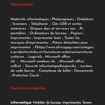
Nos produits
Matériels informatiques
;
Photocopieurs
;
Onduleurs
;
Scanners
;
Téléphonie
;
Clés USB et cartes
mémoires
;
Disques durs et serveurs nas
;
Pc
portables
;
Ordinateurs
de bureau
;
Papiers
;
Imprimantes
;
Imprimante laser
;
Toutes les
marques d'imprimantes
;
Pièces détachées pour
imprimantes
;
F
https://www.africapap.com/categori
e-produit/articles-et-fournitures-scolaires/
ournitures
scolaires
;
Logiciels
; Microsoft office
clé
;
Microsoft windows clé
;
Microsoft office
coffret
;
Sécurité informatique
Kaspersky
;
Lecteur
de code barres
;
Compteuse de billet
;
Classements
;
Protection Covid
.
Toutes les catégories
informatique
,
Mobilier de bureau
,
imprimantes
,
Toners