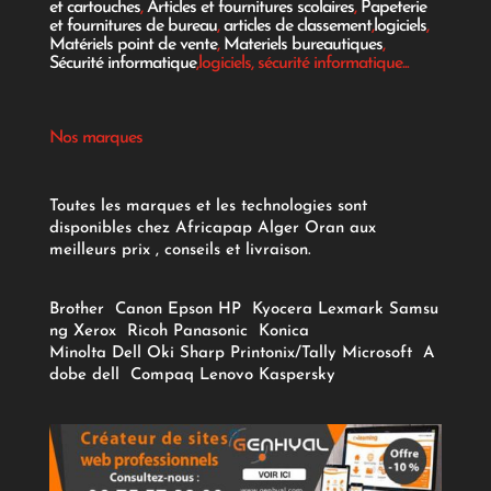
et cartouches
,
Articles et fournitures scolaires
,
Papeterie
et fournitures de bureau
,
articles de classement
,
logiciels
,
Matériels point de vente
,
Materiels bureautiques
,
Sécurité informatique
,logiciels, sécurité informatique...
Nos marques
Toutes les marques et les technologies sont
disponibles chez Africapap Alger Oran aux
meilleurs prix , conseils et livraison.
Brother
Canon
Epson
HP
Kyocera
Lexmark
Samsu
ng
Xerox
Ricoh
Panasonic
Konica
Minolta
Dell
Oki
Sharp
Printonix/Tally
Microsoft
A
dobe
dell
Compaq
Lenovo
Kaspersky