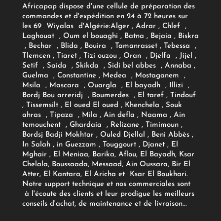
Africapap dispose d'une cellule de préparation des
commandes et d'expédition en 24 à 72 heures sur
les 69 Wiyalas d'Algérie:
Alger
, Adrar
, Chlef ,
Laghouat , Oum el bouaghi , Batna , Bejaia , Biskra
, Bechar , Blida , Bouira , Tamanrasset , Tebessa ,
Tlemcen , Tiaret , Tizi ouzou , Oran , Djelfa , Jijel ,
Setif , Saida , Skikda , Sidi bel abbes , Annaba ,
Guelma , Constantine , Medea , Mostaganem ,
Msila , Mascara , Ouargla , El bayadh , Illizi ,
Bordj Bou arreridj , Boumerdes , El taref , Tindouf
, Tissemsilt , El oued El oued , Khenchela , Souk
ahras , Tipaza , Mila , Ain defla , Naama , Ain
temouchent , Ghardaia , Relizane , Timimoun ,
Bordsj Badji Mokhtar , Ouled Djellal , Beni Abbès ,
In Salah , in Guezzam , Touggourt , Djanet , El
Mghair , El Meniaa, Barika, Aflou, El Bayadh, Ksar
Chelala, Boussaada, Messaad, Ain Oussara, Bir El
Atter, El Kantara, El Aricha et Ksar El Boukhari.
Notre support technique et nos commerciales sont
à l'écoute des clients et leur prodigue les meilleurs
conseils d'achat, de maintenance et de livraison...