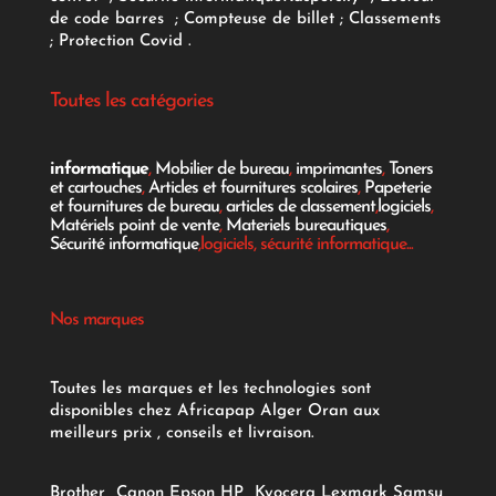
de code barres
;
Compteuse de billet
;
Classements
;
Protection Covid
.
Toutes les catégories
informatique
,
Mobilier de bureau
,
imprimantes
,
Toners
et cartouches
,
Articles et fournitures scolaires
,
Papeterie
et fournitures de bureau
,
articles de classement
,
logiciels
,
Matériels point de vente
,
Materiels bureautiques
,
Sécurité informatique
,logiciels, sécurité informatique...
Nos marques
Toutes les marques et les technologies sont
disponibles chez Africapap Alger Oran aux
meilleurs prix , conseils et livraison.
Brother
Canon
Epson
HP
Kyocera
Lexmark
Samsu