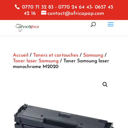
0770 71 32 83 - 0770 24 64 43- 0657 45
42 16
contact@africapap.com
Accueil
/
Toners et cartouches
/
Samsung
/
Toner laser Samsung
/ Toner Samsung laser
monochrome M2020