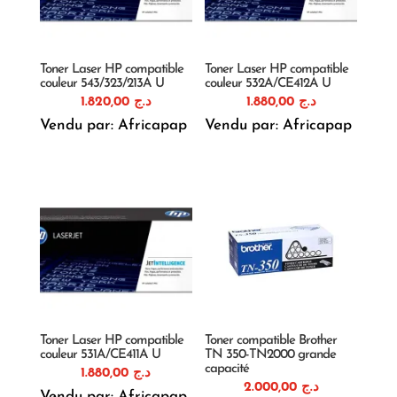
Toner Laser HP compatible
Toner Laser HP compatible
couleur 543/323/213A U
couleur 532A/CE412A U
1.820,00
د.ج
1.880,00
د.ج
Vendu par: Africapap
Vendu par: Africapap
Toner Laser HP compatible
Toner compatible Brother
couleur 531A/CE411A U
TN 350-TN2000 grande
capacité
1.880,00
د.ج
2.000,00
د.ج
Vendu par: Africapap