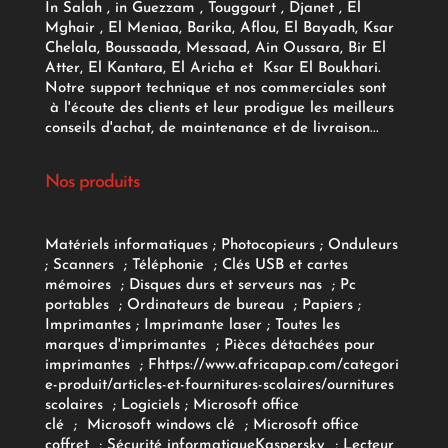
In Salah , in Guezzam , Touggourt , Djanet , El
Mghair , El Meniaa, Barika, Aflou, El Bayadh, Ksar
Chelala, Boussaada, Messaad, Ain Oussara, Bir El
Atter, El Kantara, El Aricha et Ksar El Boukhari.
Notre support technique et nos commerciales sont
à l'écoute des clients et leur prodigue les meilleurs
conseils d'achat, de maintenance et de livraison...
Nos produits
Matériels informatiques
;
Photocopieurs
;
Onduleurs
;
Scanners
;
Téléphonie
;
Clés USB et cartes
mémoires
;
Disques durs et serveurs nas
;
Pc
portables
;
Ordinateurs
de bureau
;
Papiers
;
Imprimantes
;
Imprimante laser
;
Toutes les
marques d'imprimantes
;
Pièces détachées pour
imprimantes
;
F
https://www.africapap.com/categori
e-produit/articles-et-fournitures-scolaires/
ournitures
scolaires
;
Logiciels
; Microsoft office
clé
;
Microsoft windows clé
;
Microsoft office
coffret
;
Sécurité informatique
Kaspersky
;
Lecteur