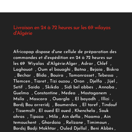
Livraison en 24 à 72 heures sur les 69 wilayas
d'Algérie
Africapap dispose d'une cellule de préparation des
commandes et d'expédition en 24 à 72 heures sur
les 69 Wiyalas d'Algérie:
Alger
, Adrar
, Chlef ,
Laghouat , Oum el bouaghi , Batna , Bejaia , Biskra
, Bechar , Blida , Bouira , Tamanrasset , Tebessa ,
Tlemcen , Tiaret , Tizi ouzou , Oran , Djelfa , Jijel ,
Setif , Saida , Skikda , Sidi bel abbes , Annaba ,
Guelma , Constantine , Medea , Mostaganem ,
Msila , Mascara , Ouargla , El bayadh , Illizi ,
Bordj Bou arreridj , Boumerdes , El taref , Tindouf
, Tissemsilt , El oued El oued , Khenchela , Souk
ahras , Tipaza , Mila , Ain defla , Naama , Ain
temouchent , Ghardaia , Relizane , Timimoun ,
Bordsj Badji Mokhtar , Ouled Djellal , Beni Abbès ,