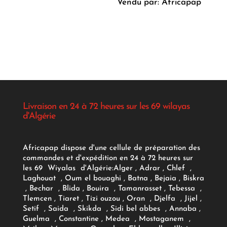
prix
prix
Vendu par: Africapap
initial
actuel
était :
est :
د.ج 1.150,00.
Livraison en 24 à 72 heures sur les 69 wilayas
d'Algérie
Africapap dispose d'une cellule de préparation des
commandes et d'expédition en 24 à 72 heures sur
les 69 Wiyalas d'Algérie:
Alger
, Adrar
, Chlef ,
Laghouat , Oum el bouaghi , Batna , Bejaia , Biskra
, Bechar , Blida , Bouira , Tamanrasset , Tebessa ,
Tlemcen , Tiaret , Tizi ouzou , Oran , Djelfa , Jijel ,
Setif , Saida , Skikda , Sidi bel abbes , Annaba ,
Guelma , Constantine , Medea , Mostaganem ,