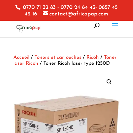
0770 71 32 83 - 0770 24 64 43- 0657 45
42 16
contact@africapap.com
Accueil
/
Toners et cartouches
/
Ricoh
/
Toner
laser Ricoh
/ Toner Ricoh laser type 1250D