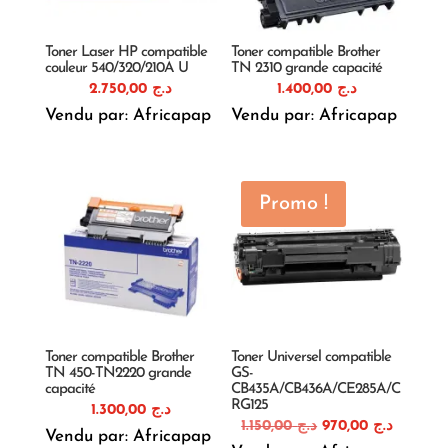
Toner Laser HP compatible
Toner compatible Brother
couleur 540/320/210A U
TN 2310 grande capacité
2.750,00
د.ج
1.400,00
د.ج
Vendu par: Africapap
Vendu par: Africapap
Promo !
Toner compatible Brother
Toner Universel compatible
TN 450-TN2220 grande
GS-
capacité
CB435A/CB436A/CE285A/C
RG125
1.300,00
د.ج
Le
Le
1.150,00
د.ج
970,00
د.ج
Vendu par: Africapap