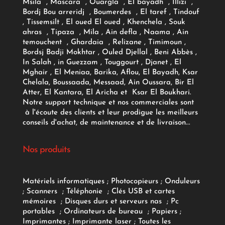
Msila , Mascara , Ouargla , El bayadh , Illizi ,
Bordj Bou arreridj , Boumerdes , El taref , Tindouf
, Tissemsilt , El oued El oued , Khenchela , Souk
ahras , Tipaza , Mila , Ain defla , Naama , Ain
temouchent , Ghardaia , Relizane , Timimoun ,
Bordsj Badji Mokhtar , Ouled Djellal , Beni Abbès ,
In Salah , in Guezzam , Touggourt , Djanet , El
Mghair , El Meniaa, Barika, Aflou, El Bayadh, Ksar
Chelala, Boussaada, Messaad, Ain Oussara, Bir El
Atter, El Kantara, El Aricha et Ksar El Boukhari.
Notre support technique et nos commerciales sont
à l'écoute des clients et leur prodigue les meilleurs
conseils d'achat, de maintenance et de livraison...
Nos produits
Matériels informatiques
;
Photocopieurs
;
Onduleurs
;
Scanners
;
Téléphonie
;
Clés USB et cartes
mémoires
;
Disques durs et serveurs nas
;
Pc
portables
;
Ordinateurs
de bureau
;
Papiers
;
Imprimantes
;
Imprimante laser
;
Toutes les