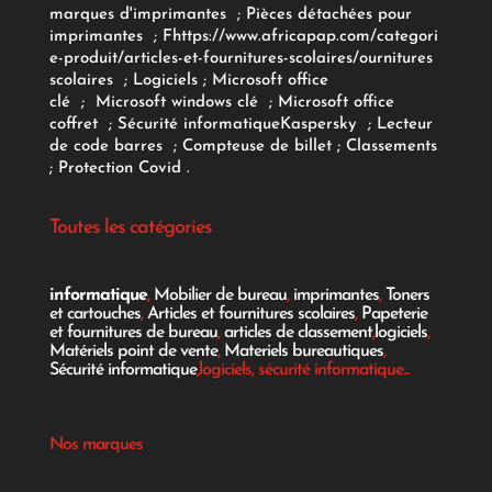
marques d'imprimantes
;
Pièces détachées pour
imprimantes
;
F
https://www.africapap.com/categori
e-produit/articles-et-fournitures-scolaires/
ournitures
scolaires
;
Logiciels
; Microsoft office
clé
;
Microsoft windows clé
;
Microsoft office
coffret
;
Sécurité informatique
Kaspersky
;
Lecteur
de code barres
;
Compteuse de billet
;
Classements
;
Protection Covid
.
Toutes les catégories
informatique
,
Mobilier de bureau
,
imprimantes
,
Toners
et cartouches
,
Articles et fournitures scolaires
,
Papeterie
et fournitures de bureau
,
articles de classement
,
logiciels
,
Matériels point de vente
,
Materiels bureautiques
,
Sécurité informatique
,logiciels, sécurité informatique...
Nos marques