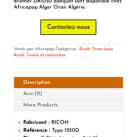
Brother DR1050 adéquat sont disponible chez
Africapap Alger Oran Algérie.
Contactez-nous
Vendu par: Africapap
Catégories :
Ricoh
,
Toner laser
Ricoh
,
Toners et cartouches
Description
Avis (0)
More Products
Fabricant :
RICOH
Référence :
Type 1250D