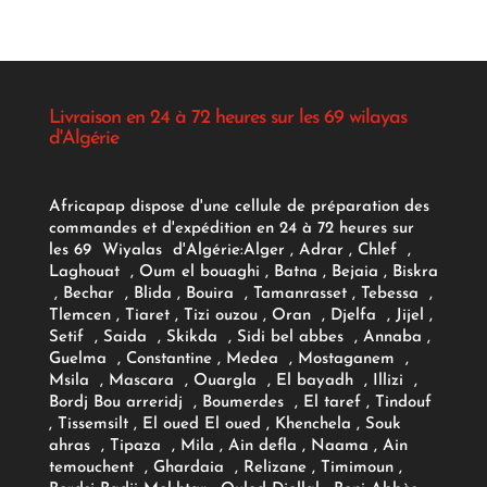
Livraison en 24 à 72 heures sur les 69 wilayas
d'Algérie
Africapap dispose d'une cellule de préparation des
commandes et d'expédition en 24 à 72 heures sur
les 69 Wiyalas d'Algérie:
Alger
, Adrar
, Chlef ,
Laghouat , Oum el bouaghi , Batna , Bejaia , Biskra
, Bechar , Blida , Bouira , Tamanrasset , Tebessa ,
Tlemcen , Tiaret , Tizi ouzou , Oran , Djelfa , Jijel ,
Setif , Saida , Skikda , Sidi bel abbes , Annaba ,
Guelma , Constantine , Medea , Mostaganem ,
Msila , Mascara , Ouargla , El bayadh , Illizi ,
Bordj Bou arreridj , Boumerdes , El taref , Tindouf
, Tissemsilt , El oued El oued , Khenchela , Souk
ahras , Tipaza , Mila , Ain defla , Naama , Ain
temouchent , Ghardaia , Relizane , Timimoun ,