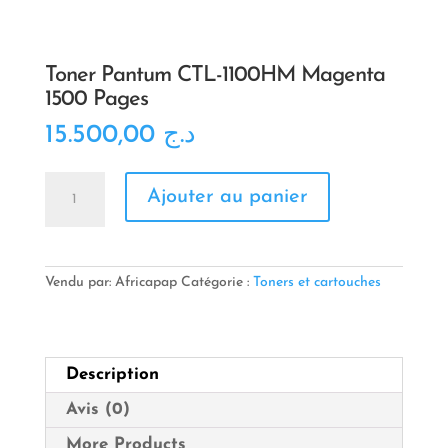
Toner Pantum CTL-1100HM Magenta
1500 Pages
15.500,00
د.ج
quantité
Ajouter au panier
de
Toner
Pantum
CTL-
1100HM
Vendu par: Africapap
Catégorie :
Toners et cartouches
Magenta
1500
Pages
Description
Avis (0)
More Products