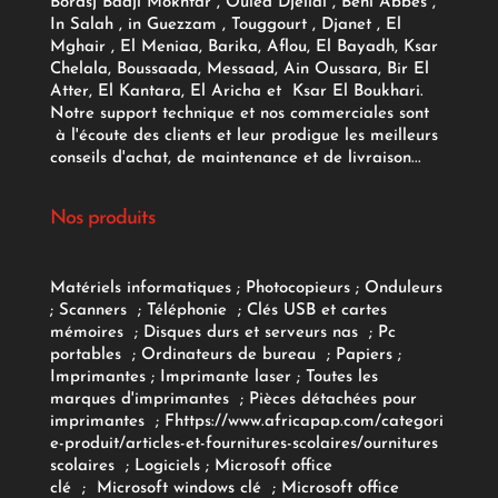
Bordsj Badji Mokhtar , Ouled Djellal , Beni Abbès ,
In Salah , in Guezzam , Touggourt , Djanet , El
Mghair , El Meniaa, Barika, Aflou, El Bayadh, Ksar
Chelala, Boussaada, Messaad, Ain Oussara, Bir El
Atter, El Kantara, El Aricha et Ksar El Boukhari.
Notre support technique et nos commerciales sont
à l'écoute des clients et leur prodigue les meilleurs
conseils d'achat, de maintenance et de livraison...
Nos produits
Matériels informatiques
;
Photocopieurs
;
Onduleurs
;
Scanners
;
Téléphonie
;
Clés USB et cartes
mémoires
;
Disques durs et serveurs nas
;
Pc
portables
;
Ordinateurs
de bureau
;
Papiers
;
Imprimantes
;
Imprimante laser
;
Toutes les
marques d'imprimantes
;
Pièces détachées pour
imprimantes
;
F
https://www.africapap.com/categori
e-produit/articles-et-fournitures-scolaires/
ournitures
scolaires
;
Logiciels
; Microsoft office
clé
;
Microsoft windows clé
;
Microsoft office