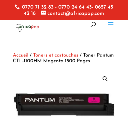
0770 71 32 83 - 0770 24 64 43- 0657 45
42 16
contact@africapap.com
Accueil
/
Toners et cartouches
/ Toner Pantum
CTL-1100HM Magenta 1500 Pages