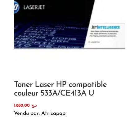
Toner Laser HP compatible
couleur 533A/CE413A U
1.880,00
د.ج
Vendu par: Africapap