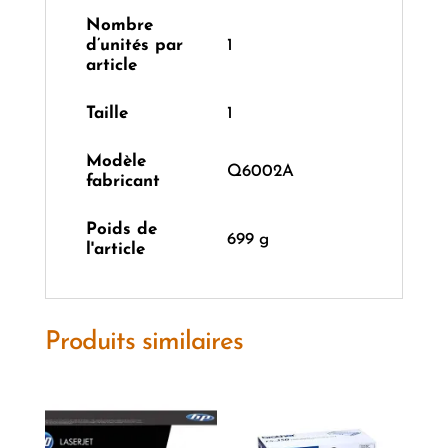
Nombre
d’unités par
‎1
article
Taille
‎1
Modèle
‎Q6002A
fabricant
Poids de
‎699 g
l'article
Produits similaires