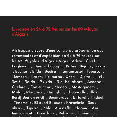
Livraison en 24 à 72 heures sur les 69 wilayas
d'Algérie
Africapap dispose d'une cellule de préparation des
commandes et d'expédition en 24 à 72 heures sur
les 69 Wiyalas d'Algérie:
Alger
, Adrar
, Chlef ,
Laghouat , Oum el bouaghi , Batna , Bejaia , Biskra
, Bechar , Blida , Bouira , Tamanrasset , Tebessa ,
Tlemcen , Tiaret , Tizi ouzou , Oran , Djelfa , Jijel ,
Setif , Saida , Skikda , Sidi bel abbes , Annaba ,
Guelma , Constantine , Medea , Mostaganem ,
Msila , Mascara , Ouargla , El bayadh , Illizi ,
Bordj Bou arreridj , Boumerdes , El taref , Tindouf
, Tissemsilt , El oued El oued , Khenchela , Souk
ahras , Tipaza , Mila , Ain defla , Naama , Ain
temouchent , Ghardaia , Relizane , Timimoun ,