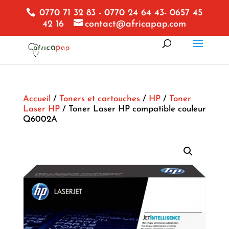
0770 71 32 83 - 0770 24 64 43- 0657 45
42 16
contact@africapap.com
Accueil
/
Toners et cartouches
/
HP
/
Toner
Laser HP
/ Toner Laser HP compatible couleur
Q6002A