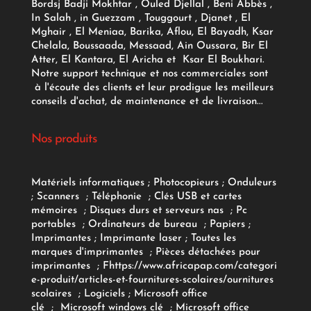
Bordsj Badji Mokhtar , Ouled Djellal , Beni Abbès ,
In Salah , in Guezzam , Touggourt , Djanet , El
Mghair , El Meniaa, Barika, Aflou, El Bayadh, Ksar
Chelala, Boussaada, Messaad, Ain Oussara, Bir El
Atter, El Kantara, El Aricha et Ksar El Boukhari.
Notre support technique et nos commerciales sont
à l'écoute des clients et leur prodigue les meilleurs
conseils d'achat, de maintenance et de livraison...
Nos produits
Matériels informatiques
;
Photocopieurs
;
Onduleurs
;
Scanners
;
Téléphonie
;
Clés USB et cartes
mémoires
;
Disques durs et serveurs nas
;
Pc
portables
;
Ordinateurs
de bureau
;
Papiers
;
Imprimantes
;
Imprimante laser
;
Toutes les
marques d'imprimantes
;
Pièces détachées pour
imprimantes
;
F
https://www.africapap.com/categori
e-produit/articles-et-fournitures-scolaires/
ournitures
scolaires
;
Logiciels
; Microsoft office
clé
;
Microsoft windows clé
;
Microsoft office