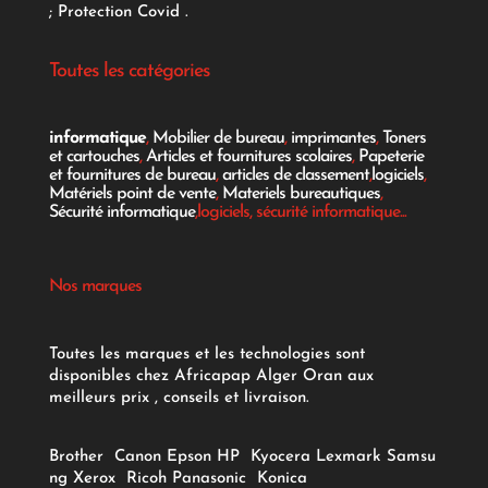
;
Protection Covid
.
Toutes les catégories
informatique
,
Mobilier de bureau
,
imprimantes
,
Toners
et cartouches
,
Articles et fournitures scolaires
,
Papeterie
et fournitures de bureau
,
articles de classement
,
logiciels
,
Matériels point de vente
,
Materiels bureautiques
,
Sécurité informatique
,logiciels, sécurité informatique...
Nos marques
Toutes les marques et les technologies sont
disponibles chez Africapap Alger Oran aux
meilleurs prix , conseils et livraison.
Brother
Canon
Epson
HP
Kyocera
Lexmark
Samsu
ng
Xerox
Ricoh
Panasonic
Konica