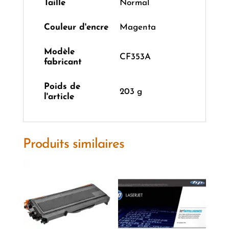
Taille
‎Normal
Couleur d'encre
‎Magenta
Modèle
‎CF353A
fabricant
Poids de
‎203 g
l'article
Produits similaires