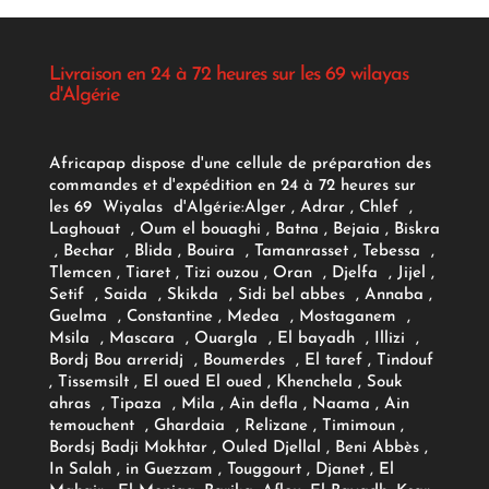
Livraison en 24 à 72 heures sur les 69 wilayas
d'Algérie
Africapap dispose d'une cellule de préparation des
commandes et d'expédition en 24 à 72 heures sur
les 69 Wiyalas d'Algérie:
Alger
, Adrar
, Chlef ,
Laghouat , Oum el bouaghi , Batna , Bejaia , Biskra
, Bechar , Blida , Bouira , Tamanrasset , Tebessa ,
Tlemcen , Tiaret , Tizi ouzou , Oran , Djelfa , Jijel ,
Setif , Saida , Skikda , Sidi bel abbes , Annaba ,
Guelma , Constantine , Medea , Mostaganem ,
Msila , Mascara , Ouargla , El bayadh , Illizi ,
Bordj Bou arreridj , Boumerdes , El taref , Tindouf
, Tissemsilt , El oued El oued , Khenchela , Souk
ahras , Tipaza , Mila , Ain defla , Naama , Ain
temouchent , Ghardaia , Relizane , Timimoun ,
Bordsj Badji Mokhtar , Ouled Djellal , Beni Abbès ,
In Salah , in Guezzam , Touggourt , Djanet , El