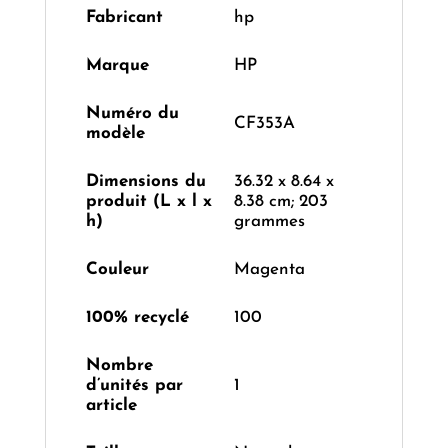
Fabricant
‎hp
Marque
‎HP
Numéro du
‎CF353A
modèle
Dimensions du
‎36.32 x 8.64 x
produit (L x l x
8.38 cm; 203
h)
grammes
Couleur
‎Magenta
100% recyclé
‎100
Nombre
d’unités par
‎1
article