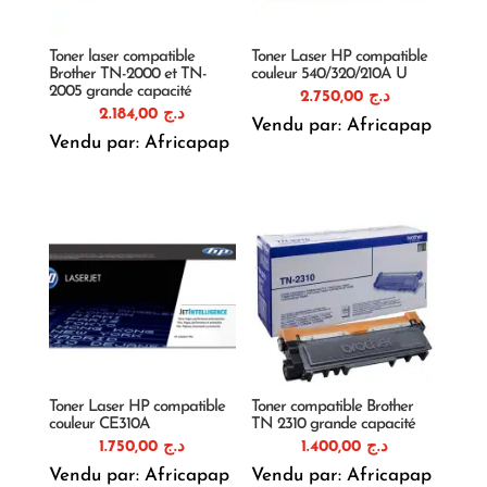
Toner laser compatible
Toner Laser HP compatible
Brother TN-2000 et TN-
couleur 540/320/210A U
2005 grande capacité
2.750,00
د.ج
2.184,00
د.ج
Vendu par: Africapap
Vendu par: Africapap
Toner Laser HP compatible
Toner compatible Brother
couleur CE310A
TN 2310 grande capacité
1.750,00
د.ج
1.400,00
د.ج
Vendu par: Africapap
Vendu par: Africapap