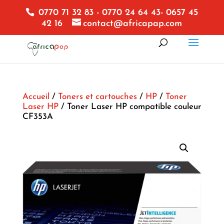
0770 71 32 83 - 0770 24 64 43- 0657 45
42 16
contact@africapap.com
Accueil
/
Toners et cartouches
/
HP
/
Toner
Laser HP
/ Toner Laser HP compatible couleur
CF353A