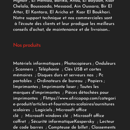
Mghair , El Meniaa, Barika, Aflou, El Bayadh, Ksar
Chelala, Boussaada, Messaad, Ain Oussara, Bir El
Atter, El Kantara, El Aricha et Ksar El Boukhari.
Notre support technique et nos commerciales sont
à l'écoute des clients et leur prodigue les meilleurs
conseils d'achat, de maintenance et de livraison...
Nos produits
Matériels informatiques
;
Photocopieurs
;
Onduleurs
;
Scanners
;
Téléphonie
;
Clés USB et cartes
mémoires
;
Disques durs et serveurs nas
;
Pc
portables
;
Ordinateurs
de bureau
;
Papiers
;
Imprimantes
;
Imprimante laser
;
Toutes les
marques d'imprimantes
;
Pièces détachées pour
imprimantes
;
F
https://www.africapap.com/categori
e-produit/articles-et-fournitures-scolaires/
ournitures
scolaires
;
Logiciels
; Microsoft office
clé
;
Microsoft windows clé
;
Microsoft office
coffret
;
Sécurité informatique
Kaspersky
;
Lecteur
de code barres
;
Compteuse de billet
;
Classements