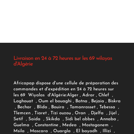
Livraison en 24 à 72 heures sur les 69 wilayas
d'Algérie
Africapap dispose d'une cellule de préparation des
commandes et d'expédition en 24 à 72 heures sur
les 69 Wiyalas d'Algérie:
Alger
, Adrar
, Chlef ,
Laghouat , Oum el bouaghi , Batna , Bejaia , Biskra
, Bechar , Blida , Bouira , Tamanrasset , Tebessa ,
Tlemcen , Tiaret , Tizi ouzou , Oran , Djelfa , Jijel ,
Setif , Saida , Skikda , Sidi bel abbes , Annaba ,
Guelma , Constantine , Medea , Mostaganem ,
Msila , Mascara , Ouargla , El bayadh , Illizi ,