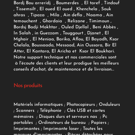
Bordj Bou arreridj , Boumerdes , El taref , Tindouf
, Tissemsilt , El oued El oued , Khenchela , Souk
ahras , Tipaza , Mila , Ain defla , Naama , Ain
temouchent , Ghardaia , Relizane , Timimoun ,
Bordsj Badji Mokhtar , Ouled Djellal , Beni Abbès ,
In Salah , in Guezzam , Touggourt , Djanet , El
Mghair , El Meniaa, Barika, Aflou, El Bayadh, Ksar
Chelala, Boussaada, Messaad, Ain Oussara, Bir El
Atter, El Kantara, El Aricha et Ksar El Boukhari.
Notre support technique et nos commerciales sont
à l'écoute des clients et leur prodigue les meilleurs
conseils d'achat, de maintenance et de livraison...
Nos produits
Matériels informatiques
;
Photocopieurs
;
Onduleurs
;
Scanners
;
Téléphonie
;
Clés USB et cartes
mémoires
;
Disques durs et serveurs nas
;
Pc
portables
;
Ordinateurs
de bureau
;
Papiers
;
Imprimantes
;
Imprimante laser
;
Toutes les
marques d'imprimantes
;
Pièces détachées pour