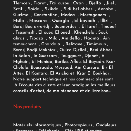
Tlemcen , Tiaret , Tizi ouzou , Oran , Djelfa , Jijel ,
Setif , Saida , Skikda , Sidi bel abbes , Annaba ,
Guelma , Constantine , Medea , Mostaganem ,
Msila , Mascara , Ouargla , El bayadh , Illizi ,
Bordj Bou arreridj , Boumerdes , El taref , Tindouf
, Tissemsilt , El oued El oued , Khenchela , Souk
ahras , Tipaza , Mila , Ain defla , Naama , Ain
temouchent , Ghardaia , Relizane , Timimoun ,
Bordsj Badji Mokhtar , Ouled Djellal , Beni Abbès ,
In Salah , in Guezzam , Touggourt , Djanet , El
Mghair , El Meniaa, Barika, Aflou, El Bayadh, Ksar
Chelala, Boussaada, Messaad, Ain Oussara, Bir El
Atter, El Kantara, El Aricha et Ksar El Boukhari.
Notre support technique et nos commerciales sont
à l'écoute des clients et leur prodigue les meilleurs
conseils d'achat, de maintenance et de livraison...
Nos produits
Matériels informatiques
;
Photocopieurs
;
Onduleurs