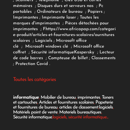
;
Scanners
;
Téléphonie
;
Clés USB et cartes
mémoires
;
Disques durs et serveurs nas
;
Pc
portables
;
Ordinateurs
de bureau
;
Papiers
;
Imprimantes
;
Imprimante laser
;
Toutes les
marques d'imprimantes
;
Pièces détachées pour
imprimantes
;
F
https://www.africapap.com/categori
e-produit/articles-et-fournitures-scolaires/
ournitures
scolaires
;
Logiciels
; Microsoft office
clé
;
Microsoft windows clé
;
Microsoft office
coffret
;
Sécurité informatique
Kaspersky
;
Lecteur
de code barres
;
Compteuse de billet
;
Classements
;
Protection Covid
.
Toutes les catégories
informatique
,
Mobilier de bureau
,
imprimantes
,
Toners
et cartouches
,
Articles et fournitures scolaires
,
Papeterie
et fournitures de bureau
,
articles de classement
,
logiciels
,
Matériels point de vente
,
Materiels bureautiques
,
Sécurité informatique
,logiciels, sécurité informatique...