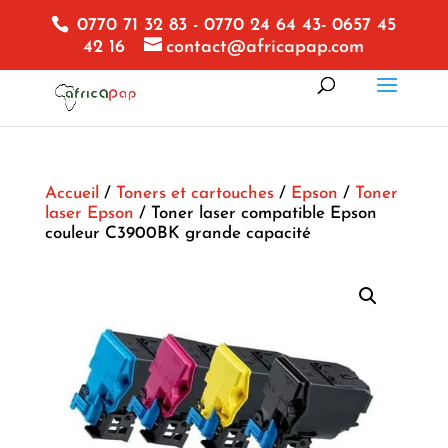
0770 71 32 83 - 0770 24 64 43- 0657 45
42 16
contact@africapap.com
Accueil
/
Toners et cartouches
/
Epson
/
Toner
laser Epson
/ Toner laser compatible Epson
couleur C3900BK grande capacité