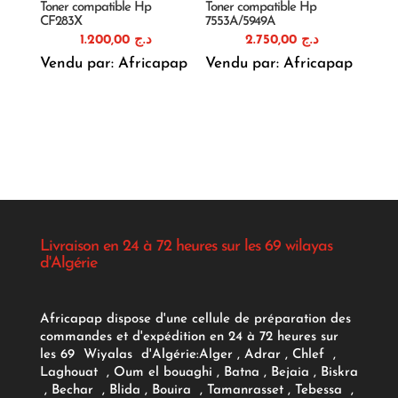
Toner compatible Hp
Toner compatible Hp
CF283X
7553A/5949A
1.200,00
د.ج
2.750,00
د.ج
Vendu par: Africapap
Vendu par: Africapap
Livraison en 24 à 72 heures sur les 69 wilayas
d'Algérie
Africapap dispose d'une cellule de préparation des
commandes et d'expédition en 24 à 72 heures sur
les 69 Wiyalas d'Algérie:
Alger
, Adrar
, Chlef ,
Laghouat , Oum el bouaghi , Batna , Bejaia , Biskra
, Bechar , Blida , Bouira , Tamanrasset , Tebessa ,