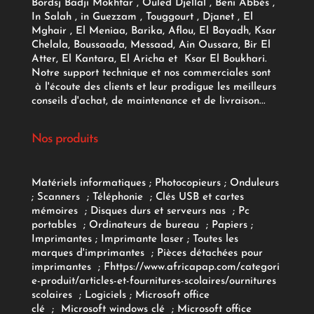
Bordsj Badji Mokhtar , Ouled Djellal , Beni Abbès ,
In Salah , in Guezzam , Touggourt , Djanet , El
Mghair , El Meniaa, Barika, Aflou, El Bayadh, Ksar
Chelala, Boussaada, Messaad, Ain Oussara, Bir El
Atter, El Kantara, El Aricha et Ksar El Boukhari.
Notre support technique et nos commerciales sont
à l'écoute des clients et leur prodigue les meilleurs
conseils d'achat, de maintenance et de livraison...
Nos produits
Matériels informatiques
;
Photocopieurs
;
Onduleurs
;
Scanners
;
Téléphonie
;
Clés USB et cartes
mémoires
;
Disques durs et serveurs nas
;
Pc
portables
;
Ordinateurs
de bureau
;
Papiers
;
Imprimantes
;
Imprimante laser
;
Toutes les
marques d'imprimantes
;
Pièces détachées pour
imprimantes
;
F
https://www.africapap.com/categori
e-produit/articles-et-fournitures-scolaires/
ournitures
scolaires
;
Logiciels
; Microsoft office
clé
;
Microsoft windows clé
;
Microsoft office