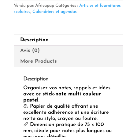
Couleur
Vendu par: Africapap
Catégories :
Articles et fournitures
Pastel
scolaires
,
Calendriers et agendas
Dim
75x100
mm
Description
Avis (0)
More Products
Description
Organisez vos notes, rappels et idées
avec ce
stick-note multi couleur
pastel
.
💪 Papier de qualité offrant une
excellente adhérence et une écriture
nette au stylo, crayon ou feutre.
📏 Dimension pratique de 75 x 100
mm, idéale pour notes plus longues ou
messages détaillés.