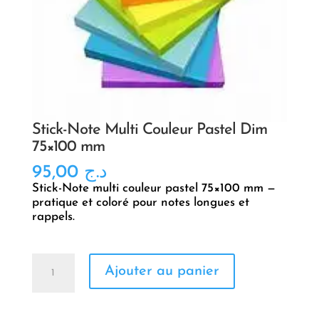
Stick-Note Multi Couleur Pastel Dim
75×100 mm
95,00
د.ج
Stick-Note multi couleur pastel 75×100 mm —
pratique et coloré pour notes longues et
rappels.
quantité
Ajouter au panier
de
Stick-
Note
Multi