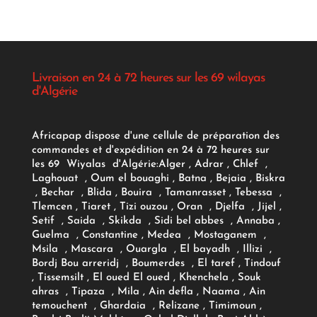
Livraison en 24 à 72 heures sur les 69 wilayas
d'Algérie
Africapap dispose d'une cellule de préparation des
commandes et d'expédition en 24 à 72 heures sur
les 69 Wiyalas d'Algérie:
Alger
, Adrar
, Chlef ,
Laghouat , Oum el bouaghi , Batna , Bejaia , Biskra
, Bechar , Blida , Bouira , Tamanrasset , Tebessa ,
Tlemcen , Tiaret , Tizi ouzou , Oran , Djelfa , Jijel ,
Setif , Saida , Skikda , Sidi bel abbes , Annaba ,
Guelma , Constantine , Medea , Mostaganem ,
Msila , Mascara , Ouargla , El bayadh , Illizi ,
Bordj Bou arreridj , Boumerdes , El taref , Tindouf
, Tissemsilt , El oued El oued , Khenchela , Souk
ahras , Tipaza , Mila , Ain defla , Naama , Ain
temouchent , Ghardaia , Relizane , Timimoun ,