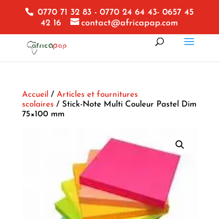
0770 71 32 83 - 0770 24 64 43- 0657 45
42 16
contact@africapap.com
Accueil
/
Articles et fournitures
scolaires
/ Stick-Note Multi Couleur Pastel Dim
75×100 mm