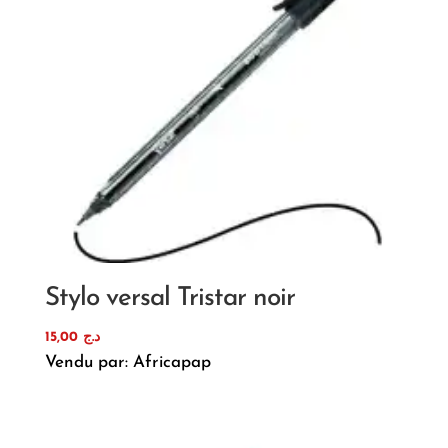
Stylo versal Tristar noir
15,00
د.ج
Vendu par: Africapap