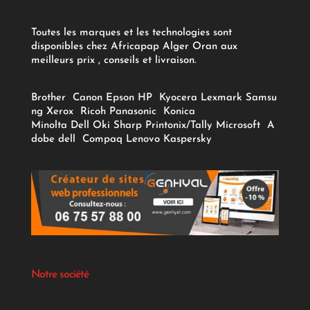
Toutes les marques et les technologies sont
disponibles chez Africapap Alger Oran aux
meilleurs prix , conseils et livraison.
Brother
Canon
Epson
HP
Kyocera
Lexmark
Samsu
ng
Xerox
Ricoh
Panasonic
Konica
Minolta
Dell
Oki
Sharp
Printonix/Tally
Microsoft
A
dobe
dell
Compaq
Lenovo
Kaspersky
Notre société