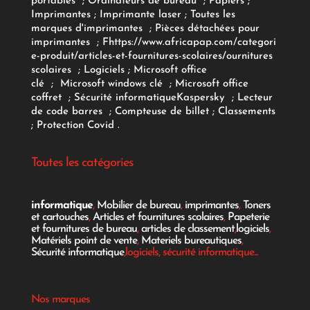
portables
;
Ordinateurs
de bureau
;
Papiers
;
Imprimantes
;
Imprimante laser
;
Toutes les
marques d'imprimantes
;
Pièces détachées pour
imprimantes
;
F
https://www.africapap.com/categori
e-produit/articles-et-fournitures-scolaires/
ournitures
scolaires
;
Logiciels
; Microsoft office
clé
;
Microsoft windows clé
;
Microsoft office
coffret
;
Sécurité informatique
Kaspersky
;
Lecteur
de code barres
;
Compteuse de billet
;
Classements
;
Protection Covid
.
Toutes les catégories
informatique
,
Mobilier de bureau
,
imprimantes
,
Toners
et cartouches
,
Articles et fournitures scolaires
,
Papeterie
et fournitures de bureau
,
articles de classement
,
logiciels
,
Matériels point de vente
,
Materiels bureautiques
,
Sécurité informatique
,logiciels, sécurité informatique...
Nos marques