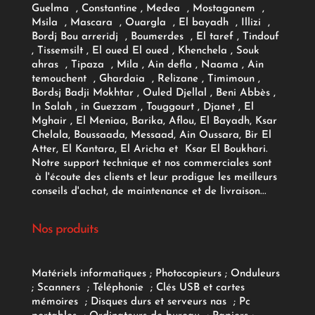
Guelma , Constantine , Medea , Mostaganem ,
Msila , Mascara , Ouargla , El bayadh , Illizi ,
Bordj Bou arreridj , Boumerdes , El taref , Tindouf
, Tissemsilt , El oued El oued , Khenchela , Souk
ahras , Tipaza , Mila , Ain defla , Naama , Ain
temouchent , Ghardaia , Relizane , Timimoun ,
Bordsj Badji Mokhtar , Ouled Djellal , Beni Abbès ,
In Salah , in Guezzam , Touggourt , Djanet , El
Mghair , El Meniaa, Barika, Aflou, El Bayadh, Ksar
Chelala, Boussaada, Messaad, Ain Oussara, Bir El
Atter, El Kantara, El Aricha et Ksar El Boukhari.
Notre support technique et nos commerciales sont
à l'écoute des clients et leur prodigue les meilleurs
conseils d'achat, de maintenance et de livraison...
Nos produits
Matériels informatiques
;
Photocopieurs
;
Onduleurs
;
Scanners
;
Téléphonie
;
Clés USB et cartes
mémoires
;
Disques durs et serveurs nas
;
Pc