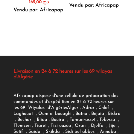
165,00
د.ج
Vendu par: Africapap
Vendu par: Africapap
Livraison en 24 à 72 heures sur les 69 wilayas
d'Algérie
Africapap dispose d'une cellule de préparation des
commandes et d'expédition en 24 à 72 heures sur
les 69 Wiyalas d'Algérie:
Alger
, Adrar
, Chlef ,
Laghouat , Oum el bouaghi , Batna , Bejaia , Biskra
, Bechar , Blida , Bouira , Tamanrasset , Tebessa ,
Tlemcen , Tiaret , Tizi ouzou , Oran , Djelfa , Jijel ,
Setif , Saida , Skikda , Sidi bel abbes , Annaba ,