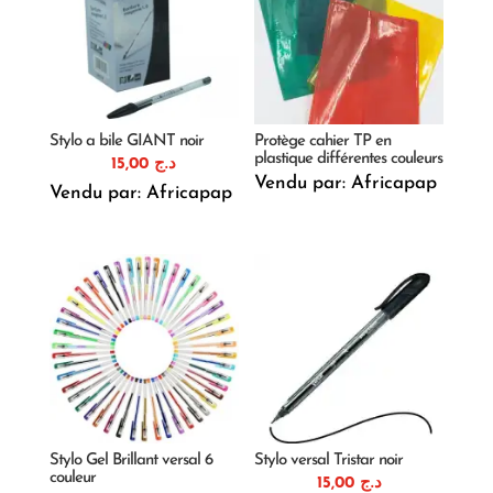
Stylo a bile GIANT noir
Protège cahier TP en
plastique différentes couleurs
15,00
د.ج
Vendu par: Africapap
Vendu par: Africapap
Stylo Gel Brillant versal 6
Stylo versal Tristar noir
couleur
15,00
د.ج