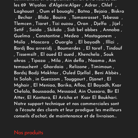
les 69 Wiyalas d'Algérie:
Alger
, Adrar
, Chlef ,
Laghouat , Oum el bouaghi , Batna , Bejaia , Biskra
, Bechar , Blida , Bouira , Tamanrasset , Tebessa ,
Tlemcen , Tiaret , Tizi ouzou , Oran , Djelfa , Jijel ,
Setif , Saida , Skikda , Sidi bel abbes , Annaba ,
Guelma , Constantine , Medea , Mostaganem ,
Msila , Mascara , Ouargla , El bayadh , Illizi ,
Bordj Bou arreridj , Boumerdes , El taref , Tindouf
, Tissemsilt , El oued El oued , Khenchela , Souk
ahras , Tipaza , Mila , Ain defla , Naama , Ain
temouchent , Ghardaia , Relizane , Timimoun ,
Bordsj Badji Mokhtar , Ouled Djellal , Beni Abbès ,
In Salah , in Guezzam , Touggourt , Djanet , El
Mghair , El Meniaa, Barika, Aflou, El Bayadh, Ksar
Chelala, Boussaada, Messaad, Ain Oussara, Bir El
Atter, El Kantara, El Aricha et Ksar El Boukhari.
Notre support technique et nos commerciales sont
à l'écoute des clients et leur prodigue les meilleurs
conseils d'achat, de maintenance et de livraison...
Nos produits