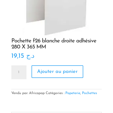
Pochette f26 blanche droite adhésive
280 X 365 MM
19,15
د.ج
quantité
Ajouter au panier
de
Pochette
f26
blanche
droite
Vendu par: Africapap
Catégories :
Papeterie
,
Pochettes
adhésive
280
X
365