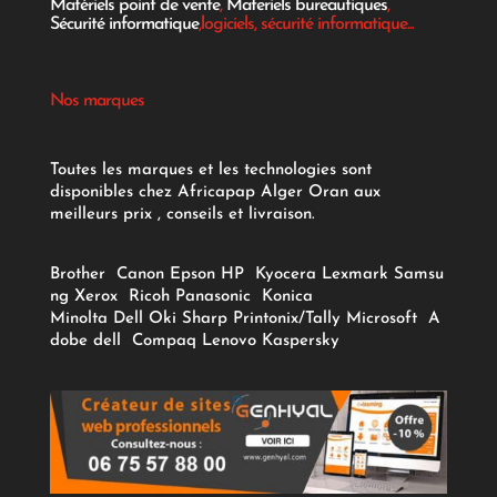
Matériels point de vente
,
Materiels bureautiques
,
Sécurité informatique
,logiciels, sécurité informatique...
Nos marques
Toutes les marques et les technologies sont
disponibles chez Africapap Alger Oran aux
meilleurs prix , conseils et livraison.
Brother
Canon
Epson
HP
Kyocera
Lexmark
Samsu
ng
Xerox
Ricoh
Panasonic
Konica
Minolta
Dell
Oki
Sharp
Printonix/Tally
Microsoft
A
dobe
dell
Compaq
Lenovo
Kaspersky