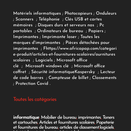
Matériels informatiques
;
Photocopieurs
;
Onduleurs
;
Scanners
;
Téléphonie
;
Clés USB et cartes
mémoires
;
Disques durs et serveurs nas
;
Pc
portables
;
Ordinateurs
de bureau
;
Papiers
;
Imprimantes
;
Imprimante laser
;
Toutes les
marques d'imprimantes
;
Pièces détachées pour
imprimantes
;
F
https://www.africapap.com/categori
e-produit/articles-et-fournitures-scolaires/
ournitures
scolaires
;
Logiciels
; Microsoft office
clé
;
Microsoft windows clé
;
Microsoft office
coffret
;
Sécurité informatique
Kaspersky
;
Lecteur
de code barres
;
Compteuse de billet
;
Classements
;
Protection Covid
.
Toutes les catégories
informatique
,
Mobilier de bureau
,
imprimantes
,
Toners
et cartouches
,
Articles et fournitures scolaires
,
Papeterie
et fournitures de bureau
,
articles de classement
,
logiciels
,