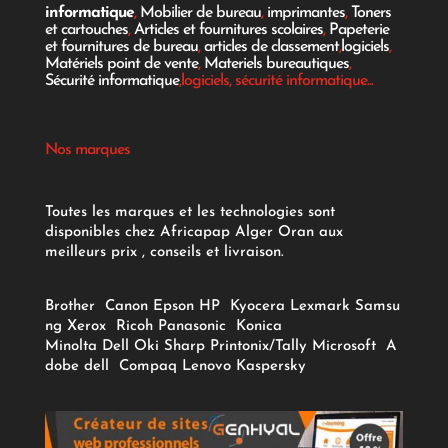
informatique
,
Mobilier de bureau
,
imprimantes
,
Toners
et cartouches
,
Articles et fournitures scolaires
,
Papeterie
et fournitures de bureau
,
articles de classement
,
logiciels
,
Matériels point de vente
,
Materiels bureautiques
,
Sécurité informatique
,logiciels, sécurité informatique...
Nos marques
Toutes les marques et les technologies sont
disponibles chez Africapap Alger Oran aux
meilleurs prix , conseils et livraison.
Brother
Canon
Epson
HP
Kyocera
Lexmark
Samsu
ng
Xerox
Ricoh
Panasonic
Konica
Minolta
Dell
Oki
Sharp
Printonix/Tally
Microsoft
A
dobe
dell
Compaq
Lenovo
Kaspersky