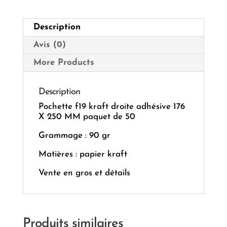
250
MM
Description
paquet
de
Avis (0)
50
More Products
Description
Pochette f19 kraft droite adhésive 176
X 250 MM paquet de 50
Grammage : 90 gr
Matières : papier kraft
Vente en gros et détails
Produits similaires