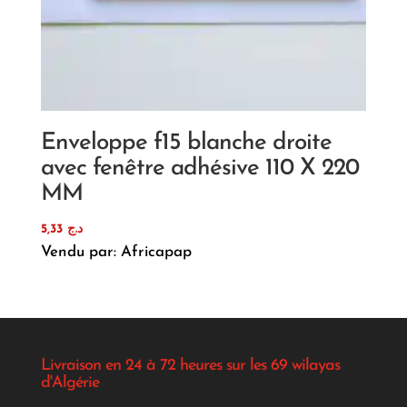
Enveloppe f15 blanche droite
avec fenêtre adhésive 110 X 220
MM
5,33
د.ج
Vendu par: Africapap
Livraison en 24 à 72 heures sur les 69 wilayas
d'Algérie