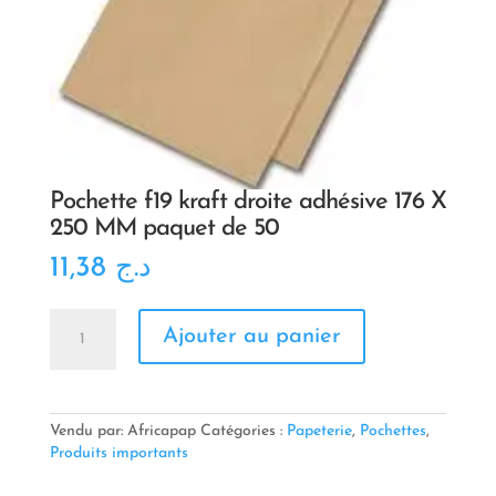
Pochette f19 kraft droite adhésive 176 X
250 MM paquet de 50
11,38
د.ج
quantité
Ajouter au panier
de
Pochette
f19
kraft
droite
Vendu par: Africapap
Catégories :
Papeterie
,
Pochettes
,
adhésive
Produits importants
176
X