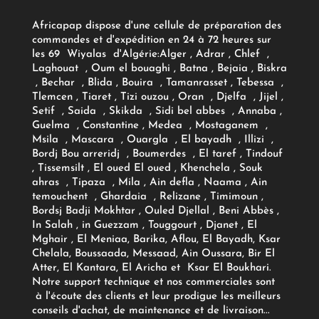
Africapap dispose d'une cellule de préparation des
commandes et d'expédition en 24 à 72 heures sur
les 69 Wiyalas d'Algérie:
Alger
, Adrar
, Chlef ,
Laghouat , Oum el bouaghi , Batna , Bejaia , Biskra
, Bechar , Blida , Bouira , Tamanrasset , Tebessa ,
Tlemcen , Tiaret , Tizi ouzou , Oran , Djelfa , Jijel ,
Setif , Saida , Skikda , Sidi bel abbes , Annaba ,
Guelma , Constantine , Medea , Mostaganem ,
Msila , Mascara , Ouargla , El bayadh , Illizi ,
Bordj Bou arreridj , Boumerdes , El taref , Tindouf
, Tissemsilt , El oued El oued , Khenchela , Souk
ahras , Tipaza , Mila , Ain defla , Naama , Ain
temouchent , Ghardaia , Relizane , Timimoun ,
Bordsj Badji Mokhtar , Ouled Djellal , Beni Abbès ,
In Salah , in Guezzam , Touggourt , Djanet , El
Mghair , El Meniaa, Barika, Aflou, El Bayadh, Ksar
Chelala, Boussaada, Messaad, Ain Oussara, Bir El
Atter, El Kantara, El Aricha et Ksar El Boukhari.
Notre support technique et nos commerciales sont
à l'écoute des clients et leur prodigue les meilleurs
conseils d'achat, de maintenance et de livraison...