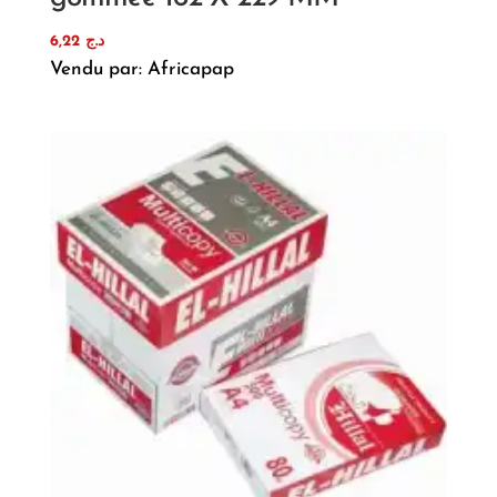
6,22
د.ج
Vendu par: Africapap