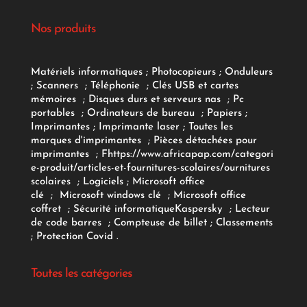
Nos produits
Matériels informatiques
;
Photocopieurs
;
Onduleurs
;
Scanners
;
Téléphonie
;
Clés USB et cartes
mémoires
;
Disques durs et serveurs nas
;
Pc
portables
;
Ordinateurs
de bureau
;
Papiers
;
Imprimantes
;
Imprimante laser
;
Toutes les
marques d'imprimantes
;
Pièces détachées pour
imprimantes
;
F
https://www.africapap.com/categori
e-produit/articles-et-fournitures-scolaires/
ournitures
scolaires
;
Logiciels
; Microsoft office
clé
;
Microsoft windows clé
;
Microsoft office
coffret
;
Sécurité informatique
Kaspersky
;
Lecteur
de code barres
;
Compteuse de billet
;
Classements
;
Protection Covid
.
Toutes les catégories